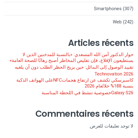
Smartphones
(307)
Web
(242)
Articles récents
حوار الدكتور آمن الله المسعدي: «بالنسبة للمدخنين الذين لا
يستطيعون الإقلاع، فإن تقليص المخاطر أصبح رهانًا للصحة العامة»
تقييد الوصول إلى البدائل: حين يزيح الحظر الطلب دون أن يلغيه
Technovation 2026
كاسبرسكي تكشف عن ارتفاع هجماتNFCعلى الهواتف الذكية
بنسبة 188% خلالعام 2026
Galaxy S26خصوصية تنشط في اللحظة المناسبة
Commentaires récents
لا توجد تعليقات للعرض.