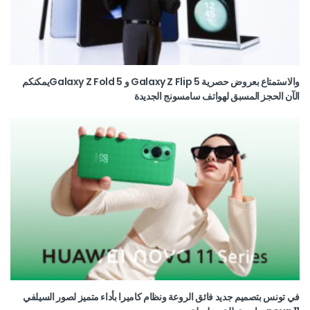
والاستمتاع بعروض حصرية Galaxy Z Flip 5 و Galaxy Z Fold 5يمكنكم
الآن الحجز المسبق لهواتف سامسونج الجديدة
في تونس بتصميم جديد فائق الروعة ونظام كاميرا بأداء متميز لصور السيلفي