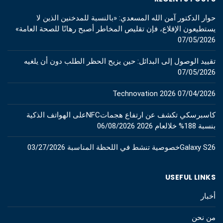
حوار الدكتور آمن الله المسعدي: «بالنسبة للمدخنين الذين لا
يستطيعون الإقلاع، فإن تقليص المخاطر أصبح رهانًا للصحة العامة»
07/05/2026
تقييد الوصول إلى البدائل: حين يزيح الحظر الطلب دون أن يلغيه
07/05/2026
Technovation 2026
07/04/2026
كاسبرسكي تكشف عن ارتفاع هجماتNFCعلى الهواتف الذكية
بنسبة 188% خلالعام 2026
06/08/2026
Galaxy S26خصوصية تنشط في اللحظة المناسبة
03/27/2026
USEFUL LINKS
أخبار
من نحن