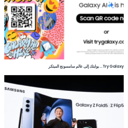
Try Galaxy… بوابتك إلى عالم سامسونج المبتكر