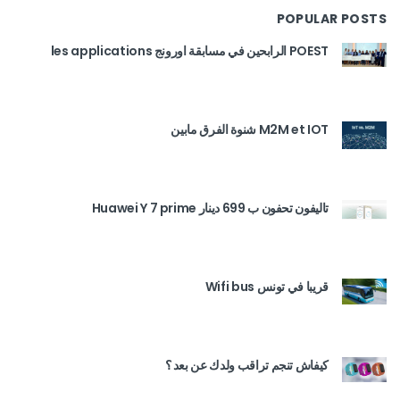
POPULAR POSTS
POEST الرابحين في مسابقة اورونج les applications
M2M et IOT شنوة الفرق مابين
تاليفون تحفون ب 699 دينار Huawei Y 7 prime
قريبا في تونس Wifi bus
كيفاش تنجم تراقب ولدك عن بعد ؟