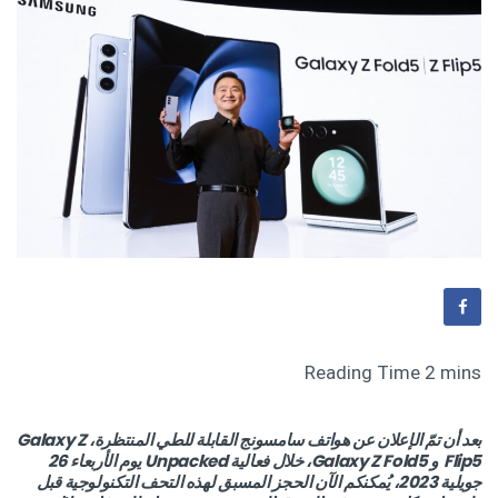
بعد أن تمّ الإعلان عن هواتف سامسونج القابلة للطي المنتظرة، Galaxy Z
Flip5 و Galaxy Z Fold5، خلال فعالية Unpacked يوم الأربعاء 26
جويلية 2023، يُمكنكم الآن الحجز المسبق لهذه التحف التكنولوجية قبل