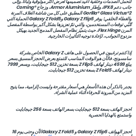
لتحمل الصدمات وخلفية أعيد تصميمها لعرض أكثر موثوقية وثباتاً. وإلى
جانب دعم IPX8، وإطار Armor Aluminium، وزجاج Corning®
Gorilla® Glass Victus®2 المطبق على كل من شاشة الغلاف المرنة
والغطاء الخلفي؛ يوفر Galaxy Z Flip5 وGalaxy Z Fold5 الحماية التي
تُلبّي توقعات المستخدمبن، والتي تمّ تعزيزها بشكل أكبر بواسطة المفصل
المرن Flex Hinge، حيث يتميّز نظام المفصل المدمج الجديد بهيكل
مزدوج الجوانب، لإعادة توجيه التأثيرات الخارجية.
إذا كنتم ترغبون في الحصول على هاتف Galaxy Z الخاص بشركة
سامسونج، فالآن هو الوقت المناسب للتمتع بعرض الحجز المسبق بسعر
يبلغ 4599 دينار لهاتف Z Flip5 بسعة تخزين 512 جيجابايت، وبسعر 7999
دينار لهاتف Z Fold5 بسعة تخزين 512 جيجابايت.
يجدر بالذكر أن هذه الأسعار هي أسعار مقترحة وليست إلزامية، مما يتيح
المزيد من المرونة للحرفاء أثناء عملية الشراء.
احجز الهاتف بسعة 512 جيجابايت بسعر الهاتف بسعة 256 جيجابايت
واستمتع بالهدايا الحصرية
احجز الهواتف Galaxy Z Flip5 و Galaxy Z Fold5الآن وحتى يوم 16