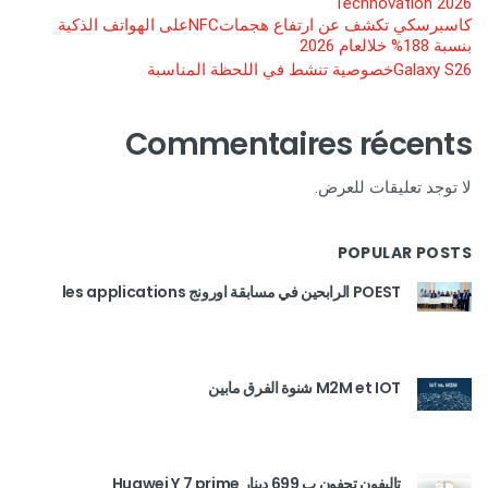
Technovation 2026
كاسبرسكي تكشف عن ارتفاع هجماتNFCعلى الهواتف الذكية
بنسبة 188% خلالعام 2026
Galaxy S26خصوصية تنشط في اللحظة المناسبة
Commentaires récents
لا توجد تعليقات للعرض.
POPULAR POSTS
POEST الرابحين في مسابقة اورونج les applications
M2M et IOT شنوة الفرق مابين
تاليفون تحفون ب 699 دينار Huawei Y 7 prime