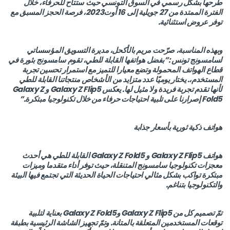
طرحها بشكل رسمي في السوق التونسي حيث ستتاح للحرفاء، خلال
الفترة الممتدة من 27 جويلية إلى 16 أوت2023، فرصة الحجز المسبق مع
توفر عروض استثنائية.
وبهذه المناسبة، صرّحت مريم بالأكحل، مديرة التسويق المؤسساتي
لسامسونج تونس :”بفضل هواتفها القابلة للطي، تقوم سامسونج بثورة في
قطاع الهواتف المحمولة وتضع معيارا للتميز مع استمرار تحسين تجربة
المستخدم،. يختار يوميًا عدد متزايد من الأشخاص منتجاتنا القابلة للطي
لأنها تقدم تجربة فريدة ولا مثيل لها. يعكس Galaxy Z Flip5 و Galaxy Z
Fold5 إصرارنا على تلبية احتياجات حرفاء من خلال تكنولوجيا مبتكرة.”
هواتف ذكية ثورية بأسعار جذابة
هواتف Galaxy Z Flip5 و Galaxy Z Fold5 القابلة للطي هي أحدث
معجزات تكنولوجيا سامسونج المتنقلة، حيث توفر أداء متقدما وميزات
مبتكرة تواكب بشكل مثالي احتياجات الحياة الحديثة التي تجتمع فيها البيئة
والتكنولوجيا بتناغم.
تمّ تصميم كل من Galaxy Z Flip5 وGalaxy Z Fold5 بعناية لتلبية
توقعات المستخدمين المتعلقة بالمتانة. وتمّ تجهيز الشاشة الرئيسية بطبقة