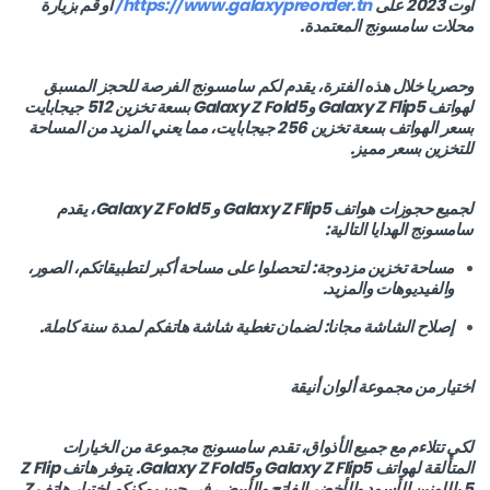
أوت 2023 على
https://www.galaxypreorder.tn/
أو قم بزيارة
محلات سامسونج المعتمدة.
وحصريا خلال هذه الفترة، يقدم لكم سامسونج الفرصة للحجز المسبق
لهواتف Galaxy Z Flip5 وGalaxy Z Fold5 بسعة تخزين 512 جيجابايت
بسعر الهواتف بسعة تخزين 256 جيجابايت، مما يعني المزيد من المساحة
للتخزين بسعر مميز.
لجميع حجوزات هواتف Galaxy Z Flip5 و Galaxy Z Fold5، يقدم
سامسونج الهدايا التالية:
مساحة تخزين مزدوجة: لتحصلوا على مساحة أكبر لتطبيقاتكم، الصور،
والفيديوهات والمزيد.
إصلاح الشاشة مجانا: لضمان تغطية شاشة هاتفكم لمدة سنة كاملة.
اختيار من مجموعة ألوان أنيقة
لكي تتلاءم مع جميع الأذواق، تقدم سامسونج مجموعة من الخيارات
المتألقة لهواتف Galaxy Z Flip5 وGalaxy Z Fold5. يتوفر هاتف Z Flip
5 باللونين الأسود والأخضر الفاتح والأبيض، في حين يمكنكم اختيار هاتف Z