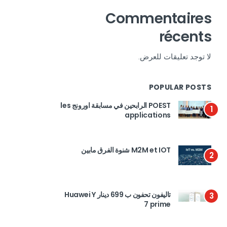
Commentaires
récents
لا توجد تعليقات للعرض.
POPULAR POSTS
POEST الرابحين في مسابقة اورونج les
1
applications
M2M et IOT شنوة الفرق مابين
2
تاليفون تحفون ب 699 دينار Huawei Y
3
7 prime