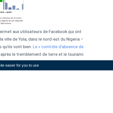
 permet aux utilisateurs de Facebook qui ont
a ville de Yola, dans le nord-est du Nigeria –
 qu’ils vont bien.
Le « contrôle d’absence de
 après le tremblement de terre et le tsunami
2011. Réservé initialement aux catastrophes
e easier for you to use.
emblement de terre survenu au Népal fin avri
l,
s » à la suite
des attentats qui ont fait 129
.
morts à Paris