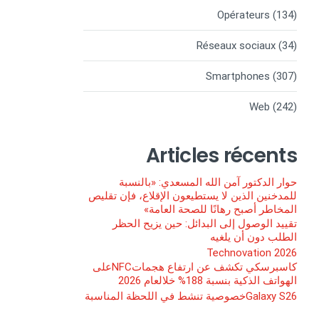
Opérateurs
(134)
Réseaux sociaux
(34)
Smartphones
(307)
Web
(242)
Articles récents
حوار الدكتور آمن الله المسعدي: «بالنسبة
للمدخنين الذين لا يستطيعون الإقلاع، فإن تقليص
المخاطر أصبح رهانًا للصحة العامة»
تقييد الوصول إلى البدائل: حين يزيح الحظر
الطلب دون أن يلغيه
Technovation 2026
كاسبرسكي تكشف عن ارتفاع هجماتNFCعلى
الهواتف الذكية بنسبة 188% خلالعام 2026
Galaxy S26خصوصية تنشط في اللحظة المناسبة