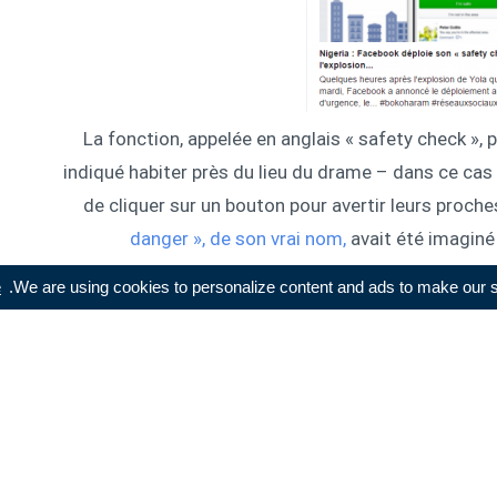
La fonction, appelée en anglais « safety check »,
indiqué habiter près du lieu du drame – dans ce cas l
de cliquer sur un bouton pour avertir leurs proches
danger », de son vrai nom,
avait été imaginé
meurtriers survenus au Japon le 11 mars 
e
We are using cookies to personalize content and ads to make our sit
naturelles, il avait notamment servi
après le tr
avant d’être étendu « à tous les désastres humain