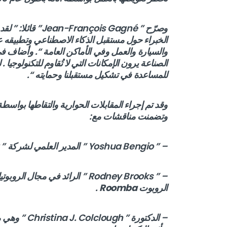
وصرّح ” Jean-François Gagné” قائلا: ” لقد تم إنشاء تبادل
الخبراء حول مستقبل الذكاء الاصطناعي وتطبيقه 
والسيارة والعمل وفي الأماكن العامة “. وأضاف ف
الصناعة يرون الإمكانات التي لا تُقاوم للتكنولوجيا 
للمساعدة في تشكيل مستقبلنا وحمايته “.
وقد تم إجراء المقابلات الحوارية والتقاطها بواسط
وتضمنت مناقشات مع:
– ” Yoshua Bengio ” المدير العلمي لشركة ” Mila ” الفائز حديثا بجائزة ” Turing ” .
– ” Rodney Brooks ” الرائد في مجال الروبوتيك الذي أسس شركة
الروبوت
Roomba
.
– الدكتورة ”