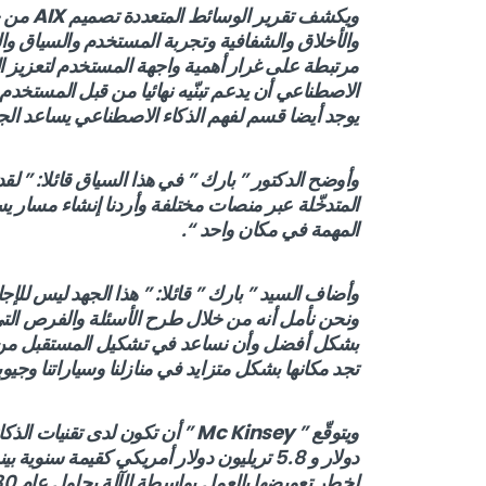
ويكشف تقرير الوسائط المتعددة تصميم
AIX
من خ
والأخلاق والشفافية وتجربة المستخدم والسياق وال
مرتبطة على غرار أهمية واجهة المستخدم لتعزيز 
الاصطناعي أن يدعم تبنّيه نهائيا من قبل المستخدم
يوجد أيضا قسم لفهم الذكاء الاصطناعي يساعد الجم
وأوضح الدكتور ” بارك ” في هذا السياق قائلا: ” 
المتدخّلة عبر منصات مختلفة وأردنا إنشاء مسار
المهمة في مكان واحد “.
وأضاف السيد ” بارك ” قائلا: ” هذا الجهد ليس للإ
ونحن نأمل أنه من خلال طرح الأسئلة والفرص التي
بشكل أفضل وأن نساعد في تشكيل المستقبل من خلا
تجد مكانها بشكل متزايد في منازلنا وسياراتنا وجيوبن
ويتوقّع ”
Mc Kinsey
دولار و 5.8 تريليون دولار أمريكي كقيمة سنوية بينما تتوقع شركة
لخطر تعويضها بالعمل بواسطة الآلة بحلول عام 2030.