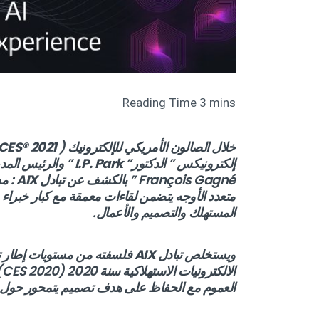
خلال الصالون الأمريكي للإلكترونيك (
CES® 2021
إلكترونيكس ” الدكتور”
I.P. Park
” والرئيس المدي
François Gagné ” بالكشف عن تبادل
AIX
: مس
متعدد الأوجه يتضمن لقاءات معمقة مع كبار خبراء
المستهلك والتصميم والأعمال.
ويستخلص تبادل
AIX
فلسفته من مستويات إطار تج
ا
العموم مع الحفاظ على هدف تصميم يتمحور حول ك