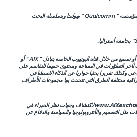
– الدكتور ” Max Welling ” مدير التكنولوجيات بمؤسسة ” Qualcomm ” بهولندا وبسلسلة البحث
وتجدر الإشارة إلى أن هذه الحوارات يمكن أن ترى أو تسمع من خلال قناة اليوتيوب الخاصة بتبادل ” AIX ” أو
ت لآخر التطوّرات في الصناعة ومحتوى حميما للتقاسم على
اعي وكذلك تقريرا بحثيا حواريا عن الذكاء الاصطناعي
لمراقبة مختلفة الطرق التي تتحدث بها مجموعات الأطراف
www.AIXexcha
لاكتشاف وجهات نظر الخبراء في
ت مثل التصميم والأنتروبولوجيا والسياسة والدفاع عن