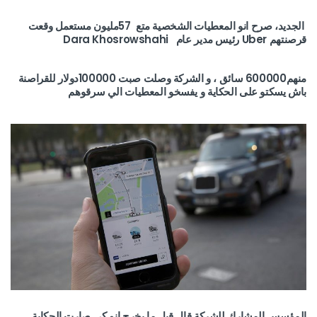
الجديد، صرح انو المعطيات الشخصية متع 57مليون مستعمل وقعت
قرصنتهم Uber رئيس مدير عام Dara Khosrowshahi
منهم600000 سائق ، و الشركة وصلت صبت 100000دولار للقراصنة
باش يسكتو على الحكاية و يفسخو المعطيات الي سرقوهم
المؤسس المشارك للشركة قال قبل ما يخرج انو كي صارت الحكاية