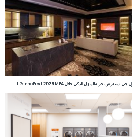
إل جي تستعرض تجربةالمنزل الذكي خلال LG InnoFest 2026 MEA