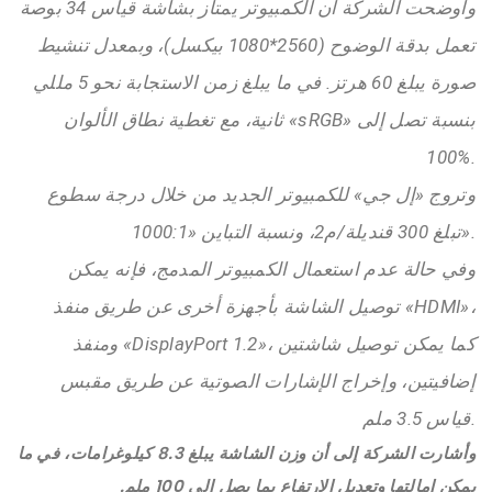
وأوضحت الشركة أن الكمبيوتر يمتاز بشاشة قياس 34 بوصة
تعمل بدقة الوضوح (2560*1080 بيكسل)، وبمعدل تنشيط
صورة يبلغ 60 هرتز. في ما يبلغ زمن الاستجابة نحو 5 مللي
ثانية، مع تغطية نطاق الألوان «sRGB» بنسبة تصل إلى
100%.
وتروج «إل جي» للكمبيوتر الجديد من خلال درجة سطوع
تبلغ 300 قنديلة/م2، ونسبة التباين «1000:1».
وفي حالة عدم استعمال الكمبيوتر المدمج، فإنه يمكن
توصيل الشاشة بأجهزة أخرى عن طريق منفذ «HDMI»،
ومنفذ «DisplayPort 1.2»، كما يمكن توصيل شاشتين
إضافيتين، وإخراج الإشارات الصوتية عن طريق مقبس
قياس 3.5 ملم.
وأشارت الشركة إلى أن وزن الشاشة يبلغ 8.3 كيلوغرامات، في ما
يمكن إمالتها وتعديل الارتفاع بما يصل إلى 100 ملم.