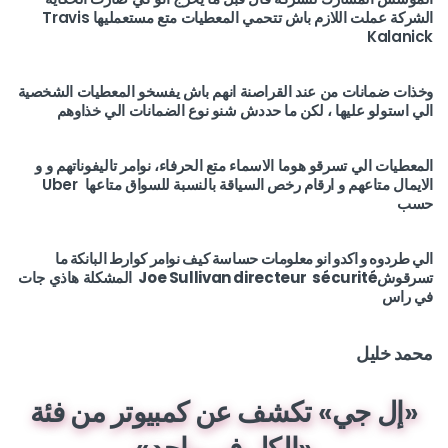
الشركة عملت اللازم باش تتحمي المعطيات متع مستعمليها Travis
Kalanick
وخذات ضمانات من عند القراصنة انهم باش يفسخو المعطيات الشخصية
الي استولو عليها ، لكن ما حددش شنو نوع الضمانات الي خذاوهم
المعطيات الي تسرقو هوما الاسماء متع الحرفاء، نوامر تاليفوناتهم و و
الايمال متاعهم و ارقام رخص السياقة بالنسبة للسواق متاعها Uber
حسب
الي طردوه و اكدو انو معلومات حساسة كيف نوامر كوارط البانكة ما
تسرقوشJoe Sullivan directeur sécurité
المشكلة هاذي جات
في راس
محمد خليل
«إل جي» تكشف عن كمبيوتر من فئة