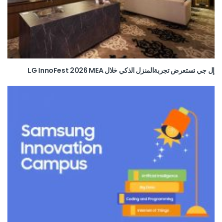
إل جي تستعرض تجربةالمنزل الذكي خلال LG InnoFest 2026 MEA