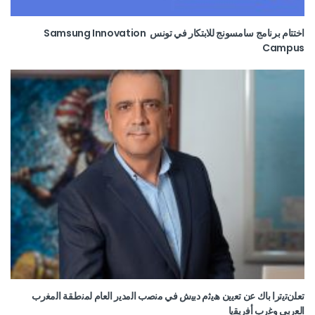
اختتام برنامج سامسونج للابتكار في تونس Samsung Innovation
Campus
ﺗﻌﻠنﺗﯾﺗرا ﺑﺎك ﻋن ﺗﻌﯾﯾن ھﯾﺛم دﺑﯾش ﻓﻲ ﻣﻧﺻب اﻟﻣدﯾر اﻟﻌﺎم ﻟﻣﻧطﻘﺔ اﻟﻣﻐرب
اﻟﻌرﺑﻲ وﻏرب أﻓرﯾﻘﯾﺎ