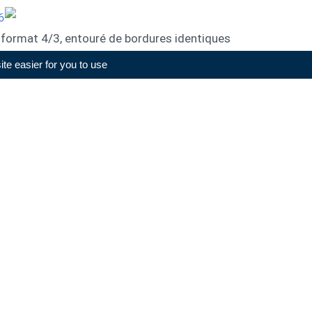
au format 4/3, entouré de bordures identiques
eurs disponibles. Pas de rose pour l'iPad qui
e easier for you to use.
reste disponible en argent, or et gris sidéral.
e mise à niveau décalée
 iPad ont été un peu chamboulés ces derniers
 2, que les deux modèles allaient se distinguer
 2 était accompagné l'an dernier d'un iPad Mini
écesseur. C'est d'ailleurs assez logique d'un
it sans doute trop les ventes d'iPad Air. Cette
 autre sortie : celle de l'iPad Pro. Difficile de
 fleuron technologique
made in
Cupertino, et
e met au niveau, ou presque. La nouvelle mini