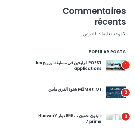
Commentaires
récents
لا توجد تعليقات للعرض.
POPULAR POSTS
POEST الرابحين في مسابقة اورونج les
1
applications
M2M et IOT شنوة الفرق مابين
2
تاليفون تحفون ب 699 دينار Huawei Y
3
7 prime