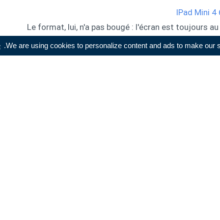
Le format, lui, n'a pas bougé : l'écran est toujours 
à celles des précédents Mini, tout comme les coul
e
We are using cookies to personalize content and ads to make our sit
Composants : un
Alors que les iPhone évoluent régulièrement, les
temps. On avait cru, avec l'iPad Air et l'iPad Mini
uniquement par leur taille d'écran. Raté : l'iPad Air
3 à la fiche technique presque identique à son préd
point de vue financier : l'iPad Mini 2 cannibalisa
année, c'est le « grand » iPad qui a fait les frais d'une
le faire évoluer en même temps que ce nouveau
l'iPad Air 2 marque une pause, quand le Mini s