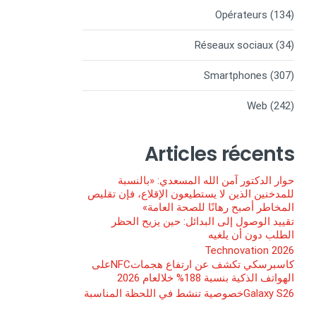
Opérateurs
(134)
Réseaux sociaux
(34)
Smartphones
(307)
Web
(242)
Articles récents
حوار الدكتور آمن الله المسعدي: «بالنسبة
للمدخنين الذين لا يستطيعون الإقلاع، فإن تقليص
المخاطر أصبح رهانًا للصحة العامة»
تقييد الوصول إلى البدائل: حين يزيح الحظر
الطلب دون أن يلغيه
Technovation 2026
كاسبرسكي تكشف عن ارتفاع هجماتNFCعلى
الهواتف الذكية بنسبة 188% خلالعام 2026
Galaxy S26خصوصية تنشط في اللحظة المناسبة