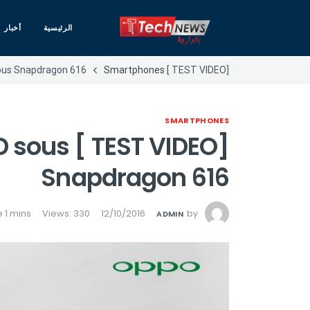
الرئيسية
أخبار
Smartphones
[TEST VIDEO ] Oppo F1 : un 5″ HD sous Snapdragon 616
SMARTPHONES
5″ HD sous
Snapdragon 616
Views: 330
12/10/2016
by
ADMIN