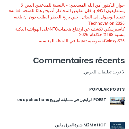
حوار الدكتور آمن الله المسعدي: «بالنسبة للمدخنين الذين لا
يستطيعون الإقلاع، فإن تقليص المخاطر أصبح رهانًا للصحة العامة»
تقييد الوصول إلى البدائل: حين يزيح الحظر الطلب دون أن يلغيه
Technovation 2026
كاسبرسكي تكشف عن ارتفاع هجماتNFCعلى الهواتف الذكية
بنسبة 188% خلالعام 2026
Galaxy S26خصوصية تنشط في اللحظة المناسبة
Commentaires récents
لا توجد تعليقات للعرض.
POPULAR POSTS
POEST الرابحين في مسابقة اورونج les applications
M2M et IOT شنوة الفرق مابين