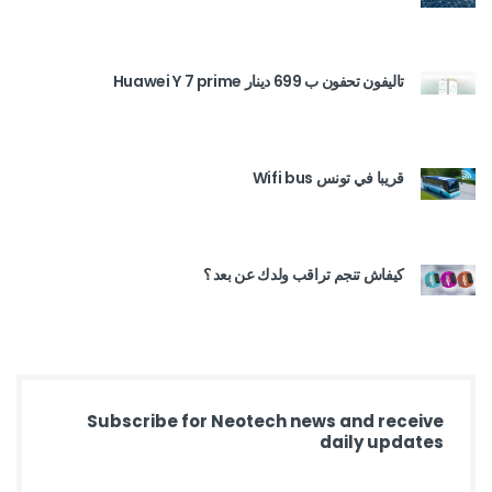
تاليفون تحفون ب 699 دينار Huawei Y 7 prime
قريبا في تونس Wifi bus
كيفاش تنجم تراقب ولدك عن بعد ؟
Subscribe for Neotech news and receive
daily updates