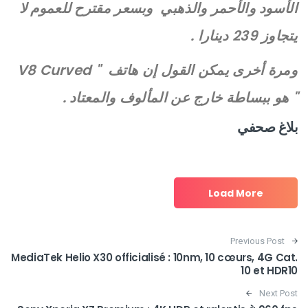
الأسود والأحمر والذهبي وبسعر مقترح للعموم لا
يتجاوز 239 دينارا .
ومرة أخرى يمكن القول إن هاتف " V8 Curved
" هو ببساطة خارج عن المألوف والمعتاد .
بلاغ صحفي
Load More
Post navigation
Previous Post
MediaTek Helio X30 officialisé : 10nm, 10 cœurs, 4G Cat.
10 et HDR10
Next Post