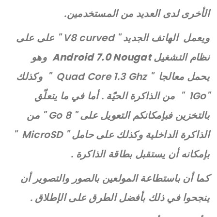
الأخرى لدى العديد من المستخدمين.
ويعمل الهاتف الجديد " V8 curved " على على
نظام التشغيل
Android 7.0 Nougat
وهو
يحمل معالجا " Quad Core 1.3 Ghz " وكذلك
"1Go " من الذاكرة الحيّة . أما في ما يتعلّق
بالتخزين فبإمكانكم التعويل على " 8 Go " من
الذاكرة الداخلية وكذلك على حامل " MicroSD "
بإمكانه أن يستقبل بطاقة الذاكرة .
كما أن باستطاعة المولعين بالصور والتصوير أن
ينجحوا في ذلك بأفضل الطرق على الإطلاق .