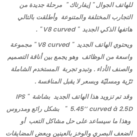
للهاتف الجوال " إيفارتاك " مرحلة جديدة من
التجارب المختلفة والمتنوعة وأطلقت بالتالي
هاتفها الذكي الجديد " V8 curved " .
ويحتوي الهاتف الجديد " V8 curved " مجموعة
واسعة من الوظائف وهو يجمع بين أناقة التصميم
والصنف الأداء . وتبدو تجربة المستخدم الشاملة
ثرّية ومسليّة وبسعر لا يقبل المنافسة .
وقد تم تزويد هذا الهاتف الجديد بشاشة " IPS
5.45’’ curved à 2.5D " بشكل رائع ومدروس
وهذا ما سيساعد على حل مشاكل التعب أو
الضعف البصري والوخز بالعينين وبعض المضايقات