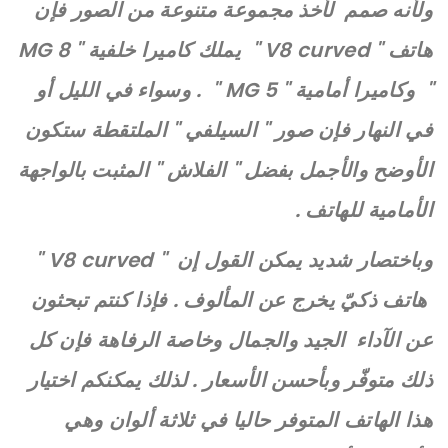
ولأنه صمم لأخذ مجموعة متنوعة من الصور فإن
هاتف " V8 curved " يملك كاميرا خلفية " 8 MG
" وكاميرا أمامية " 5 MG " . وسواء في الليل أو
في النهار فإن صور " السيلفي " الملتقطة ستكون
الأوضح والأجمل بفضل " الفلاش " المثبت بالواجهة
الأمامية للهاتف .
وباختصار شديد يمكن القول إن " V8 curved "
هاتف ذكيّ يخرج عن المألوف . فإذا كنتم تبحثون
عن الآداء الجيد والجمال وخاصة الرفاهة فإن كل
ذلك متوفّر وبأحسن الأسعار . لذلك يمكنكم اختيار
هذا الهاتف المتوفر حاليا في ثلاثة ألوان وهي