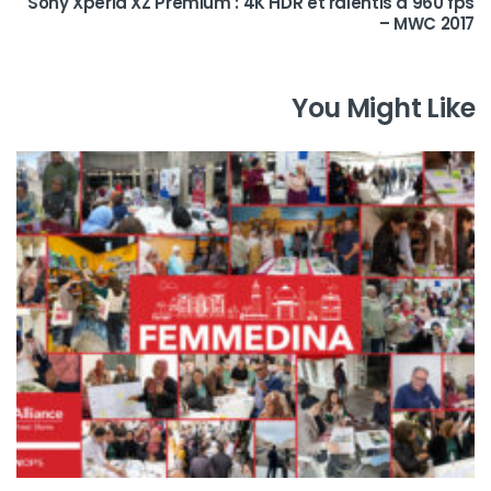
Sony Xperia XZ Premium : 4K HDR et ralentis à 960 fps
– MWC 2017
You Might Like