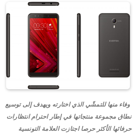
وفاء منها للتمشّي الذي اختارته ويهدف إلى توسيع
نطاق مجموعة منتجاتها في إطار احترام انتظارات
حرفائها الأكثر حرصا اجتازت العلامة التونسية