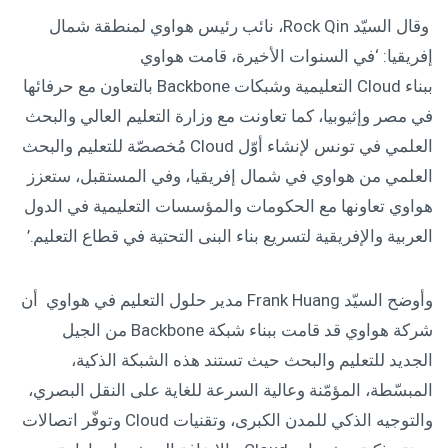
وقال السيّد Rock Qin، نائب رئيس هواوي لمنطقة شمال
إفريقيا: ‘في السنوات الأخيرة، قامت هواوي
ببناء Cloud التعليمية وشبكات Backbone بالتعاون مع حرفائها
في مصر وإثيوبيا، كما تعاونت مع وزارة التعليم العالي والبحث
العلمي في تونس لإنشاء أوّل Cloud مُخصصّة للتعليم والبحث
العلمي من هواوي في شمال إفريقيا، وفي المستقبل، ستعزز
هواوي تعاونها مع الحكومات والمؤسسات التعليمية في الدول
العربية والإفريقية لتسريع بناء البنى التحتية في قطاع التعليم.’
وأوضح السيّد Frank Huang مدير حلول التعليم في هواوي أن
شركة هواوي قد قامت ببناء شبكة Backbone من الجيل
الجديد للتعليم والبحث حيث تستند هذه الشبكة الذكية،
المبسّطة، المؤمّنة وعالية السرعة للغاية على النقل البصري،
والتوجيه الذكي للمدن الكبرى، وتقنيات Cloud وتوفّر اتصالات