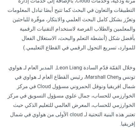
مرنة وذكية، وخدمات Cloud، بالإضافة إلى خدمات إدارة
التطبيقات والتعاون في البحث كما تتيح أيضَا تبادل المعلومات
وتعزّز بشكل كامل البحث العلمي والابتكار، موفّرة للباحثين
والمعلمين والطلاب الفرصة لاستخدام التقنيات الرقمية
بأفضل شكل (أنشطة التعلم والبحث، الاستغلال الفعال
للموارد، تسريع التحول الرقمي في القطاع التعليمي.)
وخلال القمّة قدّم السادة Leon Liang, المدير العام لـ هواوي
تونس وMarshall Chen، رئيس القطاع العام لـ هواوي في
شمال افريقيا ونوفل الحمروني مسؤول Cloud في مركز
الخوارزمي للحساب، جمال علوي مسؤول التسويق في مركز
الخوارزمي للحساب، المعرض العالمي للتعليم الذكي حيث
تعتبر هذه البنية التحتية لـ cloud الأولى من هواوي في شمال
إفريقيا.