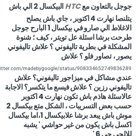
جوجل بالتعاون مع
HTC
البيكسال 2 الي باش
يتلنصا نهارت 4 اكتوبر ، جاي باش يصلح
الاغلاط الي صارو في بيكسال 1 البارح جوجل
طرحت برشا اسئلة عل تويتر ، كيف ؛ شنوة
المشكلة في بطرية تاليفوني ؟ علاش تاليفوني
يصور ، تصاور فلو ؟ علاش
twitter.com/madebygoogle/status/908334652749836289
عندي مشاكل في ميزاجور تاليفوني؟ علاش
تاليفوني رزين ؟ علاش فيسع ما يتكسر؟ الاجابة
عالاسئلة هاذم باش تكون نهارت 4 اكتوبر
حسب بعض التسريبات ، الشكل متع بيكسال 2
موش باش يبعد برشا علابيكسال 1،اما بيكسال
اكسل باش يكون من غير حواشي ' يشبه
للالجي جي 6 '