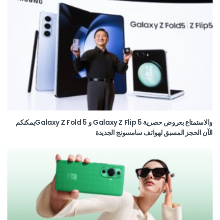
والاستمتاع بعروض حصرية Galaxy Z Flip 5 و Galaxy Z Fold 5يمكنكم
الآن الحجز المسبق لهواتف سامسونج الجديدة