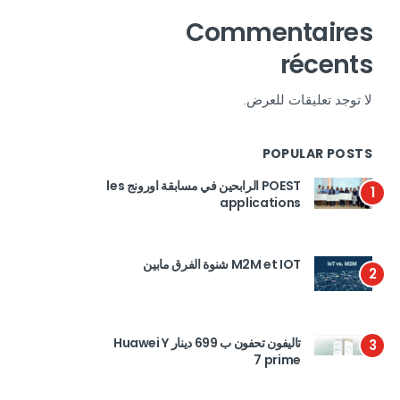
Commentaires
récents
لا توجد تعليقات للعرض.
POPULAR POSTS
POEST الرابحين في مسابقة اورونج les
1
applications
M2M et IOT شنوة الفرق مابين
2
تاليفون تحفون ب 699 دينار Huawei Y
3
7 prime