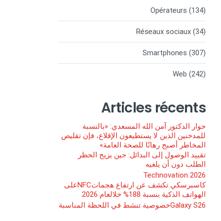
Opérateurs
(134)
Réseaux sociaux
(34)
Smartphones
(307)
Web
(242)
Articles récents
حوار الدكتور آمن الله المسعدي: «بالنسبة
للمدخنين الذين لا يستطيعون الإقلاع، فإن تقليص
المخاطر أصبح رهانًا للصحة العامة»
تقييد الوصول إلى البدائل: حين يزيح الحظر
الطلب دون أن يلغيه
Technovation 2026
كاسبرسكي تكشف عن ارتفاع هجماتNFCعلى
الهواتف الذكية بنسبة 188% خلالعام 2026
Galaxy S26خصوصية تنشط في اللحظة المناسبة