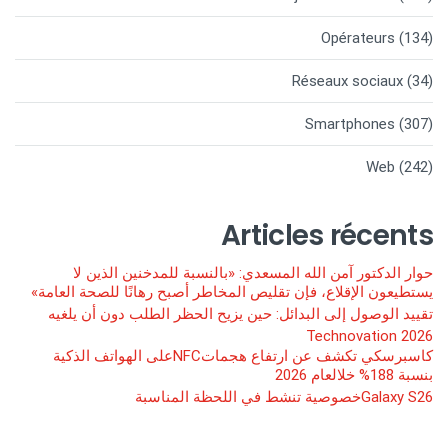
Opérateurs
(134)
Réseaux sociaux
(34)
Smartphones
(307)
Web
(242)
Articles récents
حوار الدكتور آمن الله المسعدي: «بالنسبة للمدخنين الذين لا
يستطيعون الإقلاع، فإن تقليص المخاطر أصبح رهانًا للصحة العامة»
تقييد الوصول إلى البدائل: حين يزيح الحظر الطلب دون أن يلغيه
Technovation 2026
كاسبرسكي تكشف عن ارتفاع هجماتNFCعلى الهواتف الذكية
بنسبة 188% خلالعام 2026
Galaxy S26خصوصية تنشط في اللحظة المناسبة