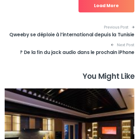
Load More
Post navigation
Previous Post
Qweeby se déploie à l’international depuis la Tunisie
Next Post
De la fin du jack audio dans le prochain iPhone ?
You Might Like