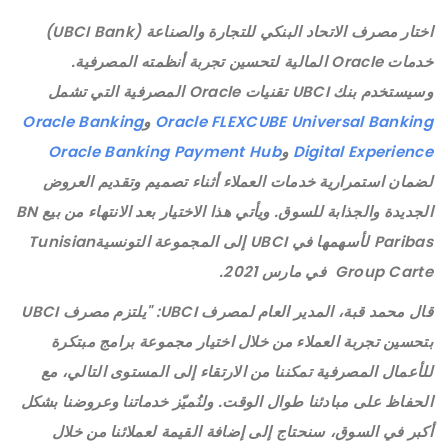
اختار مصرف الاتحاد البنكي للتجارة والصناعة (UBCI Bank)
خدمات Oracle المالية لتحسين تجربة أنظمته المصرفية.
وسيستخدم بنك UBCI تقنيات Oracle المصرفية التي تشمل
Oracle FLEXCUBE Universal Banking
و
Oracle Banking
Digital Experience
و
Oracle Banking Payment Hub
لضمان استمرارية خدمات العملاء أثناء تصميم وتقديم العروض
الجديدة والجذابة للسوق. ويأتي هذا الاختيار بعد الانتهاء من بيع BN
Paribas لأسهمها في UBCI إلى المجموعة التونسيةTunisian
Group Carte في مارس 2021.
قال محمد قبة، المدير العام لمصرف UBCI: "يلتزم مصرف UBCI
بتحسين تجربة العملاء من خلال اختيار مجموعة برامج مبتكرة
للأعمال المصرفية تمكننا من الارتقاء إلى المستوى التالي، مع
الحفاظ على مبادئنا طوال الوقت. ولنُميّز خدماتنا وعروضنا بشكل
أكبر في السوق، سنحتاج إلى إضافة القيمة لعملائنا من خلال