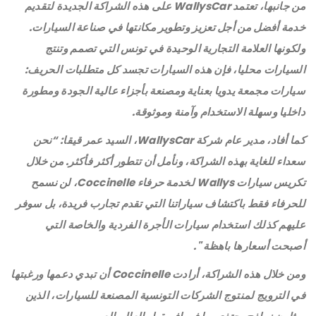
من جانبها، تعتمد WallysCar على هذه الشراكة الجديدة لتقديم
خدمة أفضل من أجل تعزيز وتطوير مكانتها في صناعة السيارات.
ولكونها العلامة التجارية الوحيدة في تونس التي تصمم وتنتج
السيارات محليا، فإن هذه السيارات تجسد كل متطلبات الحريف:
سيارات مجمعة يدويا بعناية ومصنعة بأجزاء عالية الجودة ومطورة
داخليا وسهلة الاستخدام وآمنة وموثوقة.
كما أفاد، مدير عام شركة WallysCar، السيد عمر قيقا: “نحن
سعداء للغاية بهذه الشراكة، ونأمل أن تتطور أكثر فأكثر. من خلال
تكريس سيارات Wallys لخدمة حرفاء Coccinelle، لن نسمح
للحرفاء فقط باكتشاف سياراتنا التي تقدم تجارب فريدة، بل سوفر
عليهم كذلك استخدام سيارات الأجرة الفردية والخاصة التي
أصبحت أسعارها باهظة ".
ومن خلال هذه الشراكة، أرادت Coccinelle أن تبدي دعمها ورغبتها
في الترويج لمنتوج الشركات التونسية المصنعة للسيارات، الذين