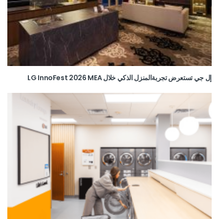
إل جي تستعرض تجربةالمنزل الذكي خلال LG InnoFest 2026 MEA