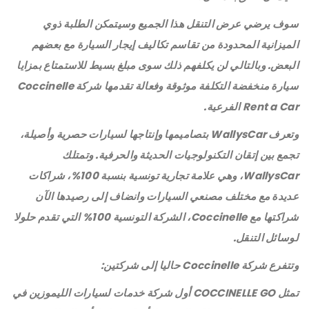
سوف يرضي عرض التنقل هذا الجميع وسيتمكن الطلبة ذوي
الميزانية المحدودة من تقاسم تكاليف إيجار السيارة مع بعضهم
البعض. وبالتالي لن يكلفهم ذلك سوى مبلغ بسيط للاستمتاع بمزايا
سيارة منخفضة التكلفة موثوقة وفعالة تقدمها شركة Coccinelle
Rent a Car الفرعية.
وتعرف WallysCar بتصاميمها وإنتاجها لسيارات حصرية وأصيلة،
تجمع بين إتقان التكنولوجيات الحديثة والحرفية. وتمتلك
WallysCar، وهي علامة تجارية تونسية بنسبة 100%، شراكات
عديدة مع مختلف مصنعي السيارات وانضاف إلى رصيدها الآن
شراكتها مع Coccinelle، الشركة التونسية 100% التي تقدم حلولا
لوسائل التنقل.
وتتفرع شركة Coccinelle حاليا إلى شركتين:
تمثل COCCINELLE GO أول شركة خدمات لسيارات الليموزين في