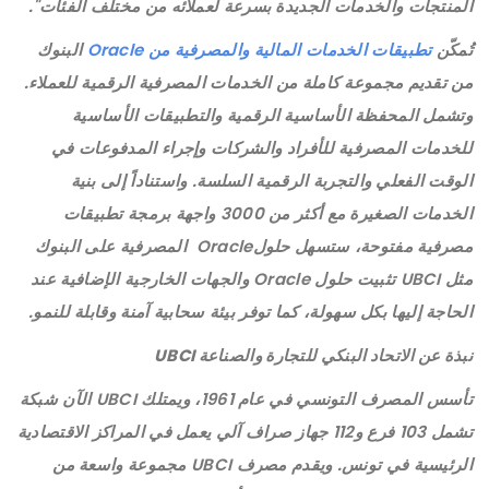
المنتجات والخدمات الجديدة بسرعة لعملائه من مختلف الفئات".
تُمكّن
تطبيقات الخدمات المالية والمصرفية من Oracle
البنوك
من تقديم مجموعة كاملة من الخدمات المصرفية الرقمية للعملاء.
وتشمل المحفظة الأساسية الرقمية والتطبيقات الأساسية
للخدمات المصرفية للأفراد والشركات وإجراء المدفوعات في
الوقت الفعلي والتجربة الرقمية السلسة. واستناداً إلى بنية
الخدمات الصغيرة مع أكثر من 3000 واجهة برمجة تطبيقات
مصرفية مفتوحة، ستسهل حلولOracle المصرفية على البنوك
مثل UBCI تثبيت حلول Oracle والجهات الخارجية الإضافية عند
الحاجة إليها بكل سهولة، كما توفر بيئة سحابية آمنة وقابلة للنمو.
نبذة عن الاتحاد البنكي للتجارة والصناعة
UBCI
تأسس المصرف التونسي في عام 1961، ويمتلك UBCI الآن شبكة
تشمل 103 فرع و112 جهاز صراف آلي يعمل في المراكز الاقتصادية
الرئيسية في تونس. ويقدم مصرف UBCI مجموعة واسعة من