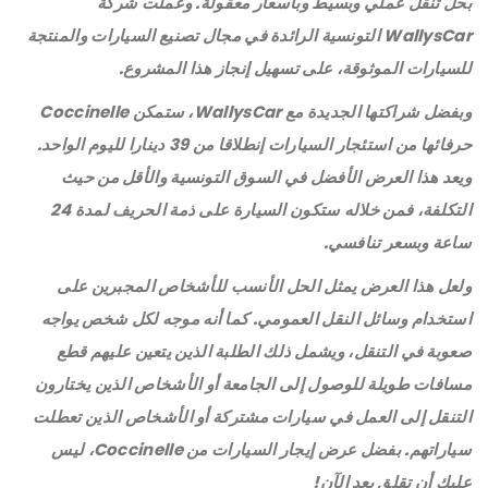
بحل تنقل عملي وبسيط وبأسعار معقولة. وعملت شركة
WallysCar التونسية الرائدة في مجال تصنيع السيارات والمنتجة
للسيارات الموثوقة، على تسهيل إنجاز هذا المشروع.
وبفضل شراكتها الجديدة مع WallysCar، ستمكن Coccinelle
حرفائها من استئجار السيارات إنطلاقا من 39 دينارا لليوم الواحد.
ويعد هذا العرض الأفضل في السوق التونسية والأقل من حيث
التكلفة، فمن خلاله ستكون السيارة على ذمة الحريف لمدة 24
ساعة وبسعر تنافسي.
ولعل هذا العرض يمثل الحل الأنسب للأشخاص المجبرين على
استخدام وسائل النقل العمومي. كما أنه موجه لكل شخص يواجه
صعوبة في التنقل، ويشمل ذلك الطلبة الذين يتعين عليهم قطع
مسافات طويلة للوصول إلى الجامعة أو الأشخاص الذين يختارون
التنقل إلى العمل في سيارات مشتركة أو الأشخاص الذين تعطلت
سياراتهم. بفضل عرض إيجار السيارات من Coccinelle، ليس
عليك أن تقلق بعد الآن!