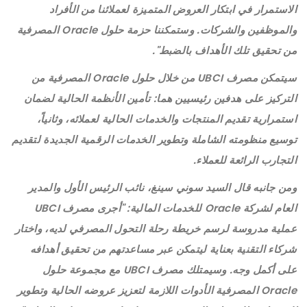
الاستمرار في ابتكار العروض المتميزة لعملائنا من الأفراد
والموظفين والشركات. وستمكننا حزمة حلول Oracle المصرفية
من تحقيق تلك الأهداف بالضبط".
سيتمكن مصرف UBCI من خلال حلول Oracle المصرفية من
التركيز على هدفين رئيسيين هما: تأمين الأنظمة الحالية لضمان
استمرارية تقديم المنتجات والخدمات الحالية لعملائه، وثانياً،
توسيع منظومته الشاملة وتطوير الخدمات الرقمية الجديدة لتقديم
التجارب الرائعة للعملاء.
ومن جانبه قال السيد سوني سينغ، نائب الرئيس الأول والمدير
العام لشركة Oracle للخدمات المالية: "أجرى مصرف UBCI
عملية مدروسة لرسم خريطة رحلة التحول المصرفي لديه، واختار
شركاء التقنية بعناية ليتمكن عبر مساعدتهم من تحقيق أهدافه
على أكمل وجه. وسيمتلك مصرف UBCI مع مجموعة حلول
Oracle المصرفية الأدوات اللازمة لتعزيز عروضه الحالية وتطوير