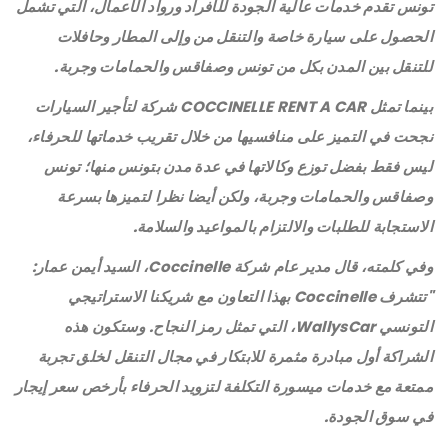
تونس تقدم خدمات عالية الجودة للأفراد ورواد الأعمال، التي تشمل
الحصول على سيارة خاصة والتنقل من وإلى المطار وحافلات
للتنقل بين المدن بكل من تونس وصفاقس والحمامات وجربة.
بينما تمثل COCCINELLE RENT A CAR شركة لتأجير السيارات
نجحت في التميز على منافسيها من خلال تقريب خدماتها للحرفاء،
ليس فقط بفضل توزع وكالاتها في عدة مدن بتونس منها؛ تونس
وصفاقس والحمامات وجربة، ولكن أيضا نظرا لتميزها بسرعة
الاستجابة للطلبات والالتزام بالمواعيد والسلامة.
وفي كلمته، قال مدير عام شركة Coccinelle، السيد أيمن عمار:
"تتشرف Coccinelle بهذا التعاون مع شريكنا الاستراتيجي
التونسي WallysCar، التي تمثل رمز النجاح. وستكون هذه
الشراكة أول مبادرة مثمرة للابتكار في مجال التنقل لخلق تجربة
ممتعة مع خدمات ميسورة التكلفة لتزويد الحرفاء بأرخص سعر إيجار
في سوق الجودة.