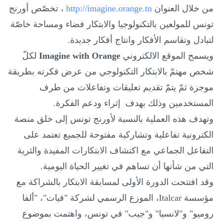
من خلال العنوان
http://imagine.orange.tn
، تخصّص أورنج
تونس للمولعين بالتكنولوجيا والابتكار فضاء ومساحة خاصّة
لتبادل وتقاسم الأفكار وانتاج أفكار جديدة
.
ويسمح الموقع الالكتروني
Imagine with Orange
لكلّ
شخص مهتمّ بالابتكار التكنولوجي من عرض فكرته بطريقة
موجزة ثمّ يتمّ تقديم تعليقات وتفاعلات من طرف
المستخدمين وذلك بهدف إثراء ودعم الفكرة.
وتهدف هذه العملية بالنسبة لأورنج تونس إلى خلق منصة
الكترونية تفاعلية وتشاركية مفتوحة للجميع تعتمد على
التفاعل الجماعي
مع
اكتشاف الابتكارات المفيدة والثرية
التي من شأنها أن تساهم في تغيير الحياة اليومية
.
وقد افتتحت الدورة الأولى لمسابقة الابتكار بالشراكة مع
مؤسسة
Italcar
، الموزع الرسمي لشركة "فيات"، "ألفا
روميو" و"لانسيا" و"جيب" في تونس، واهتمت بموضوع