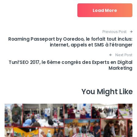
Load More
Post navigation
Previous Post
Roaming Passeport by Ooredoo, le forfait tout inclus:
internet, appels et SMS à l’étranger
Next Post
Tuni’SEO 2017, le 6ème congrès des Experts en Digital
Marketing
You Might Like