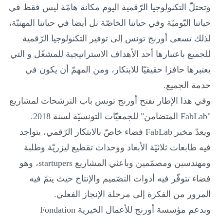
وتحتلّ التكنولوجيا الرّقمية اليوم مكانة هامّة ليس فقط في
حياتنا اليّوميّة وفي حياتنا الخاصّة بل أيضا في حياتنا المهنيّة،
لذلك تسعى أورنج تونس إلى توفير التكنولوجيا الرّقمية
للجميع باعتبارها أحد الأهداف الاستراتيجية للمشغّل و التي
يعتبرها حافزا حقيقيّا للابتكار، ومن المهمّ أن يكون في
خدمة الجميع.
وفي هذا الإطار تفتح أورنج تونس باب الترشحات لمشاريع
"
FabLab
المتضامن" للجمعيّات التونسيّة لسنة 2018.
ويعدّ مخبر
FabLab
فضاء خاصّ بالابتكار الرّقمي، يتواجد
فيه طابعات ثلاثيّة الأبعاد ووحدات تقطيع ليزريّة وطلبة
ومهندسين ومصمّمين وباعثي المشاريع
startupers
، وهو
فضاء تتوفّر فيه أدوات التصّميم والإنتاج حيث يتمّ فيه
المرور من الفكرة إلى مرحلة الإنجاز الفعلي.
وبدعم مؤسسة أورنج للأعمال الخيرية
Fondation