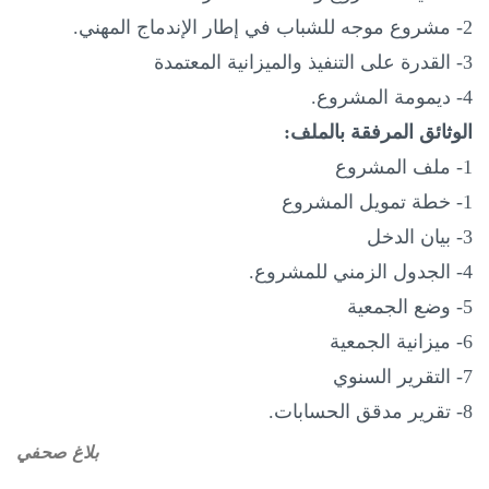
2- مشروع موجه للشباب في إطار الإندماج المهني
.
3- القدرة على التنفيذ والميزانية المعتمدة
4- ديمومة المشروع
.
الوثائق المرفقة بالملف
:
1- ملف المشروع
1- خطة تمويل المشروع
3- بيان الدخل
4- الجدول الزمني للمشروع
.
5- وضع الجمعية
6- ميزانية الجمعية
7- التقرير السنوي
8- تقرير مدقق الحسابات
.
بلاغ صحفي