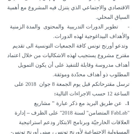
الاقتصادي والاجتماعي الذي يتنزل فيه المشروع مع أهمية
السياق المحلي.
-
تطوير الدورات التدريبية والمحتوى والمدة الزمنية
والأهداف البيداغوجية لهذه الدورات.
وتدعو أورنج تونس كافة الجمعيات التونسية الى تقديم
مقترح مشروع يستجيب لهذه الاشكاليات من خلال اعتماد
أهداف مدروسة وقابلة للتنفيذ على أن يكون التمويل
المطلوب ذو أهداف محدّدة وموثقة
.
ترسل مقترحاتكم قبل يوم الجمعة 8 جوان 2018 على
الساعة 12 حسب الاجراءات التالية
:
1.
عن طريق البريد مع ذكر عبارة
"
مشاريع
"
FabLab
المتضامن" لسنة 2018" على الظرف
–
إدارة
العلاقات الخارجيّة و
برنامج الابتكار ودعم استراتيجية
المسؤولية الاجتماعية لأورنج تونس
، مبنى أورنج تونس-