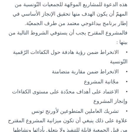
هذه الدعوة للمشاريع الموجّهة للجمعيات التّونسية من
المهمّ أن يكون الهدف منها تحقيق الإنجاز الأساسي في
إطار برنامج بيداغوجي معتمد من طرف الجمعيّة.
فالمشروع المقترح يجب أن يستوفي الشروط التالية من
بينها :
•
الانخراط ضمن رؤية هادفة حول الكفاءات الرّقمية
التّونسية
•
الانخراط ضمن مقاربة متضامنة
•
مجّانية المشروع
•
الاعتماد على أهداف محدّدة على مستوى الكفاءات
وإنجاز المشروع
•
تشريك العاملين المتطوعين لأورنج تونس
علاوة على ذلك ينبغي أن تكون ميزانية المشروع المقترح
من قبل الجمعية قابلة للتنفيذ ولا يتعلق بأدائها ونشاطها