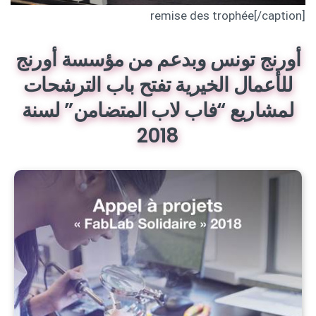
remise des trophée[/caption]
أورنج تونس وبدعم من مؤسسة أورنج
للأعمال الخيرية تفتح باب الترشحات
لمشاريع “فاب لاب المتضامن” لسنة
2018