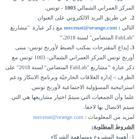
المركز العمراني الشمالي
- 1003
تونس
.
2.
عن طريق البريد الالكتروني على العنوان
التالي
:
mecenat@orange.com
مع ذكر عبارة "مشاريع
"
FabLab
المتضامن" لسنة 2018
".
3.
إيداع المقترحات بمكتب الضبط لأورنج تونس- مبنى
أورنج تونس المركز العمراني الشمالي- 1003 تونس مع
ذكر عبارة
"
مشاريع "
FabLab
المتضامن" لسنة 2018" على
الظرف
–
إدارة العلاقات الخارجيّة و
برنامج الابتكار ودعم
استراتيجية المسؤولية الاجتماعية لأورنج تونس.
علما وأن الجمعيات التي سيتمّ اختيار مشاريعها هي التي
سيتم الاتصال بها
لاحقا.
لمزيد من المعلومات :
mecenat@orange.com
الشروط المطلوبة
:
1- أهمية المشروع ومساهمة الشركاء