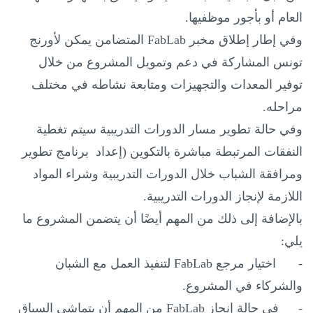
العام أو بأجور موظفيها.
وفي إطار إطلاق مخبر
FabLab
المتضامن يمكن لأورنج
تونس المشاركة في دعم وتمويل المشروع من خلال
توفير المعدات والتجهيزات ومتابعة نشاطه في مختلف
مراحله.
وفي حالة تطوير مسار الدورات التدريبية سيتم تغطية
النفقات المرتبطة مباشرة بالتكوين (إعداد برنامج تطوير
ومرافقة الشباب خلال الدورات التدريبية وشراء المواد
اللازمة لإنجاز الدورات التدريبية.
بالإضافة إلى ذلك من المهم أيضًا أن يتضمن المشروع ما
يلي
:
-
اختيار مرجع
FabLab
لتنفيذ العمل مع الشبان
والشركاء في المشروع.
-
في حالة إنجاز
FabLab
من المهم أن يتماشى السياق