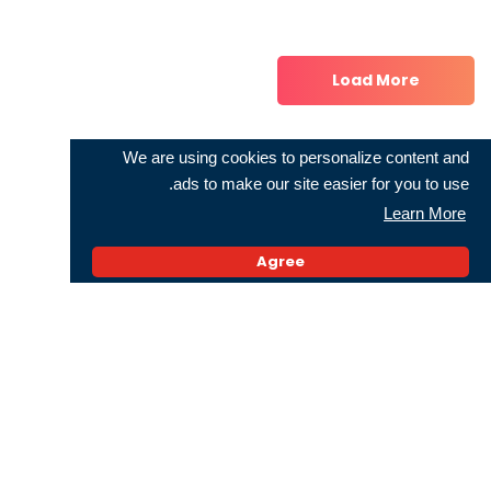
Load More
Post navigation
We are using cookies to personalize content and
Previous Post
Le site 1001tunisie.com s’expose à l’ITB de Berlin
ads to make our site easier for you to use.
Learn More
Next Post
ATB NET & ATB MOBILE certifiés ISO 27001
Agree
You Might Like