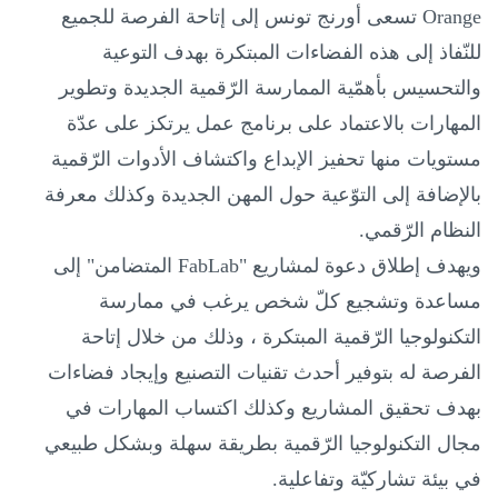
Orange
تسعى أورنج تونس إلى إتاحة الفرصة للجميع
للنّفاذ إلى هذه الفضاءات المبتكرة بهدف التوعية
والتحسيس بأهمّية الممارسة الرّقمية الجديدة وتطوير
المهارات بالاعتماد على برنامج عمل يرتكز على عدّة
مستويات منها تحفيز الإبداع واكتشاف الأدوات الرّقمية
بالإضافة إلى التوّعية حول المهن الجديدة وكذلك معرفة
النظام الرّقمي.
ويهدف إطلاق دعوة لمشاريع "
FabLab
المتضامن" إلى
مساعدة وتشجيع كلّ شخص يرغب في ممارسة
التكنولوجيا الرّقمية المبتكرة ، وذلك من خلال إتاحة
الفرصة له بتوفير أحدث تقنيات التصنيع وإيجاد فضاءات
بهدف تحقيق المشاريع وكذلك اكتساب المهارات في
مجال التكنولوجيا الرّقمية بطريقة سهلة وبشكل طبيعي
في بيئة تشاركيّة وتفاعلية.