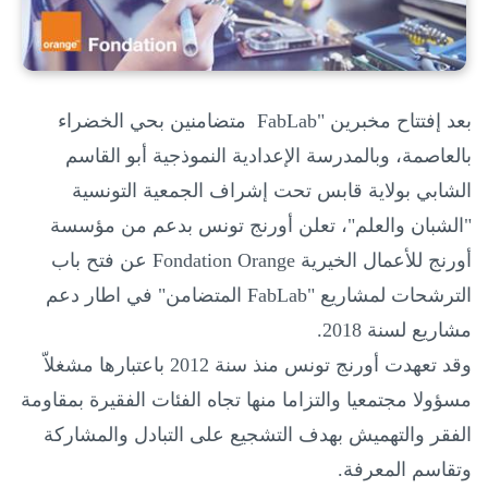
بعد إفتتاح مخبرين "
FabLab
متضامنين بحي الخضراء
بالعاصمة، وبالمدرسة الإعدادية النموذجية أبو القاسم
الشابي بولاية قابس تحت إشراف الجمعية التونسية
"الشبان والعلم"، تعلن أورنج تونس بدعم من مؤسسة
أورنج للأعمال الخيرية
Fondation Orange
عن فتح باب
الترشحات لمشاريع "
FabLab
المتضامن" في اطار دعم
مشاريع لسنة 2018.
وقد تعهدت أورنج تونس منذ سنة 2012 باعتبارها مشغلاّ
مسؤولا مجتمعيا والتزاما منها تجاه الفئات الفقيرة بمقاومة
الفقر والتهميش بهدف التشجيع على التبادل والمشاركة
وتقاسم المعرفة.