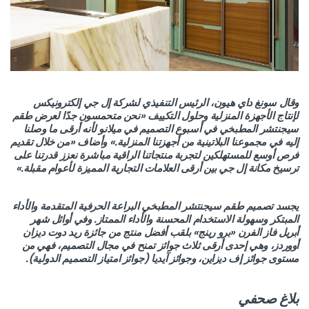
وقال سونغ داي هيون، الرئيس التنفيذي لشركة إل جي إلكترونيكس
لإنتاج الأجهزة المنزلية وحلول التكييف «نحن متحمسون جدًا لعرض طقم
سيجنتشر المطبخي في أسبوع التصميم في ميلانو لأنه أرقى ما وصلنا
إليه في مجموعنا البلاتينية من أجهزتنا المنزلية.» وأضاف «من خلال تقديم
فرص أوسع للمستهلكين لتجربة منتجاتنا الراقية مباشرة نعزز قدرتنا على
ترسيخ مكانة إل جي بين أرقى العلامات التجارية المميزة لأعوام مقبلة.»
يجسد تصميم طقم سيجنتشر المطبخي البراعة الحرفية المتقدمة والأداء
المبتكر وسهولة الاستخدام المحسنة والأداء الممتاز. وفي أوائل شهر
أبريل فاز الفرن «برو رينج» بلقب أفضل منتج من جائزة ريد دوت ديزان
أووردز، وهي إحدى أرقى ثلاث جوائز تمنح في مجال التصميم، فهي من
مستوى جوائز إف ديزاين، وجوائز آيديا (جوائز امتياز التصميم الدولية).
بلاغ صحفي