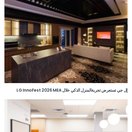
إل جي تستعرض تجربةالمنزل الذكي خلال LG InnoFest 2026 MEA