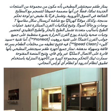
يمتاز طقم سيجنتشر المطبخي بأنه مكون من مجموعة من المنتجات
الجديدة تمامًا، فضلًا عن أنها مصممة خصيصًا لتنسجم مع المطابخ
الشائعة في السوق الأوروبية. وتشمل فرنًا بلا مقبض ذو لوحة تحكم
مدمجة، وكذلك موقدًا كهربائيًا مع شاشة كريستال سائل مقاسها 7
بوصات وزجاجًا أسودًا. وتتيح إمكانيات الفرن المبتكرة تنفيذ عمليات
الطبخ بأساليب متعددة تشمل الطبخ بالبخار والطبخ التقليدي لتحضير
وجبات صحية ولذيذة. يوزع الفرن الحرارة بصورة منتظمة على جميع
جوانب الفرن اعتمادًا على تقنية بروهيت (ProHeat™)، أما تقنية «سبيد
كلين» (Speed Clean™) فيه فتتيح تنظيفه من مخلفات الطعام بسرعة
فائقة وسهولة مدهشة. تمتاز جميع أجهزة طقم سيجنتشر المطبخي بأنها
قادرة على الاتصال لاسلكيًا عبر واي فاي، وتتيح المنصة المفتوحة
سمارت ثينك التحكم بمجموعة كبيرة من الأجهزة المنزلية باستخدام
تطبيق لنظام أندرويد أو لنظام آي أو إس المجاني.