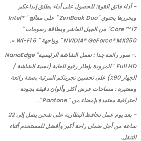
- أداء فائق القوة: للحصول على أداء يطلق إبداعكم
ويحررها يحتوي "ZenBook Duo " على معالج " Intel®
Core ™ i7" من الجيل العاشر وبطاقة رسومات "
NVIDIA® GeForce® MX250 " وواجهة " Wi-Fi 6 «.
.- صور رائعة جدا : تعمل الشاشة الرئيسية" NanoEdge
Full HD " المزودة بإطار رفيع للغاية (نسبة الشاشة /
الجهاز 90٪) على تحسين تجربتكم المرئية بصفة رائعة
ومعتبرة : مساحات عرض أكثر وألوان دقيقة بجودة
احترافية معتمدة بإمضاء من " Pantone ".
- بعد يوم عمل تحافظ البطارية على شحن يصل إلى 22
ساعة من أجل ضمان راحة أكبر وأفضل للمستخدم أثناء
التنقل.