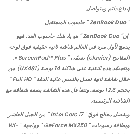
إبداع دائم ومتواصل.
" ZenBook Duo "
حاسوب المستقبل
إن" ZenBook Duo " هو بلا شك حاسوب الغد. فهو
يدمج لأول مرة في العالم شاشة ثانية حقيقية فوق لوحة
المفاتيح (clavier) تسمّى " ScreenPad™ Plus «.
وتتجسّد هذه التقنية على شاكلة 14 بوصة (UX481) من
خلال شاشة ثانية تعمل باللمس عالية الدقة " Full HD "
بحجم 12.6 بوصة. وتتفاعل هذه الشاشة بصفة شفافة مع
الشاشة الرئيسية.
وبفضل معالج قويّ " Intel Core i7 " من الجيل العاشر
وبطاقة رسومات " GeForce MX250 " وواجهة " Wi-