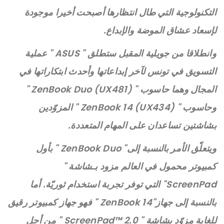
التكنولوجية التي طال انتظارها أصبحت أخيرا موجودة
لإسعاد عشاق الموضة والإبداع.
وانطلاقا من جويلية المقبل ستطلق " ASUS " عملية
التسويق في تونس لآخر إبداعاتها وأحدث ابتكاراتها في
المجال وهما حاسوب " ZenBook Duo (UX481) "
وحاسوب " ZenBook 14 (UX434) " المزوّدين
بشاشتين تساعدان على المهام المتعددة.
ويتعلّق الأمر بالنسبة إلى" ZenBook Duo " بأول
كمبيوتر محمول في العالم مزود بـشاشة "
ScreenPad" التي توفر تجربة استخدام ثوريّة. أما
بالنسبة إلى جهاز"ZenBook 14 " فهو جهاز كمبيوتر رقيق
للغاية مزوّد بشاشة " ScreenPad™ 2.0 " من أجل