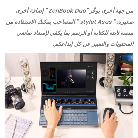
من جهة أخرى يوفّر "ZenBook Duo " إضافة أخرى
صغيرة: " stylet Asus " المصاحب يمكنك الاستفادة من
منصة ثابتة للكتابة أو الرسم بما يكفي لإسعاد صانعي
المحتويات والتعبير عن كل إبداعكم.