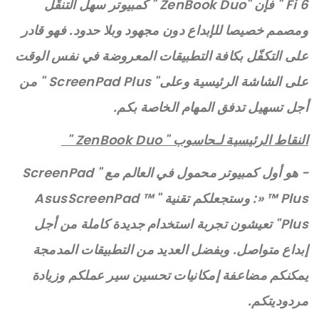
Fi 6 " فإن "ZenBook Duo " كمبيوتر سهل التنقّل
ومصمم خصيصا للإبداع دون مجهود وبلا حدود. فهو قادر
على التكفّل بكافة التطبيقات المعروضة في نفس الوقت
على الشاشة الرئيسية وعلى" ScreenPad Plus " من
أجل تسهيل تدفق المهام الخاصة بكم.
النقاط الرئيسية لـحاسوب "
ZenBook Duo
"
- هو أول كمبيوتر محمول في العالم مع " ScreenPad
™ Plus «: وستجعلكم تقنية " AsusScreenPad ™
Plus" تعيشون تجربة استخدام جديدة كاملة من أجل
إبداع متواصل. وبفضل العديد من التطبيقات المدمجة
يمكنكم مضاعفة إمكانيات تحسين سير عملكم وزيادة
مردوديتكم.