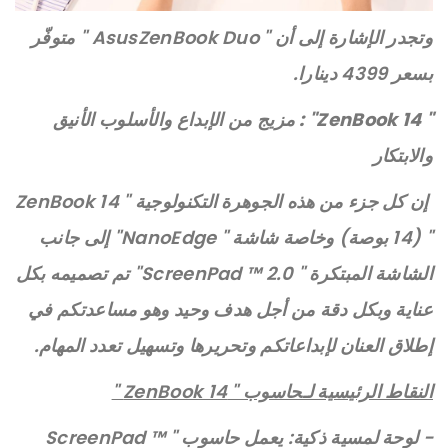
وتجدر الإشارة إلى أن " AsusZenBook Duo " متوفّر
بسعر 4399 دينارا.
" ZenBook 14" :
مزيج من الإبداع والأسلوب الأنيق
والابتكار
إن كل جزء من هذه الجوهرة التكنولوجية " ZenBook 14
" (14 بوصة) وخاصة شاشة " NanoEdge" إلى جانب
الشاشة المبتكرة " ScreenPad ™ 2.0" تم تصميمه بكل
عناية وبكل دقة من أجل هدف وحيد وهو مساعدتكم في
إطلاق العنان لإبداعاتكم وتحريرها وتسهيل تعدد المهام.
النقاط الرئيسية لـحاسوب "
ZenBook 14
"
- لوحة لمسية ذكية: يعمل حاسوب " ScreenPad ™