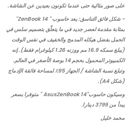
على صور مثالية حتى عندما تكونون بعيدين عن الشاشة.
- شكل فائق التناسق: يعد حاسوب " ZenBook 14"
بمثابة مقدمة لعصر جديد في ما يتعلّق بتصميم سلس في
الحمل بفضل هيكله المدمج والخفيف في نفس الوقت
(يبلغ سمكه 16.9 مم ووزنه 1.26 كيلوغرام فقط). إنه
الكمبيوتر المحمول بحجم 14 بوصة الأصغر في العالم.
وتبلغ نسبة الشاشة / الجهاز 95٪ لمساحة فائقة الإدماج
(شكل A4).
وسيكون حاسوب"AsusZenBook 14 " متوفرا بسعر
يبدأ من 3799 دينارا.
محمد خليل