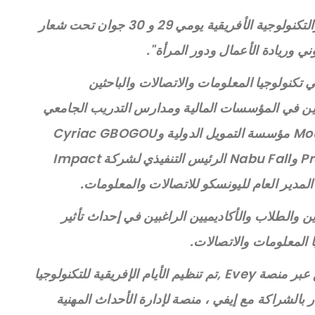
ستقام النسخة الأولى من حدث الأيام التقنية والتكنولوجية الأفريقية يومي 29 و 30 جوان تحت شعار
ني وريادة الأعمال ودور المرأة".
ولوجيا المعلومات والاتصالات والباحثين
ملين في المؤسسات المالية ومدارس التدريب الجامعي
ووكالة تطوير الويب مثل: Moussoukoro Diop مؤسسة التمويل الدولية وCyriac GBOGOU
من Ovillageو عبد اللطيف نجار من Prodexo وNabu Fall الرئيس التنفيذي لشركة Impact
والطلاب والأكاديميين الراغبين في إحداث تأثير
ا المعلومات والاتصالات.
سيتم بث الحدث في الفيديو والصوت المتدفق عبر منصة Evey ,تم تنظيم الأيام الإفريقية للتكنولوجيا
Fire برئاسة باهي نار بالشراكة مع إيفي ، منصة لإدارة الأحداث المهنية