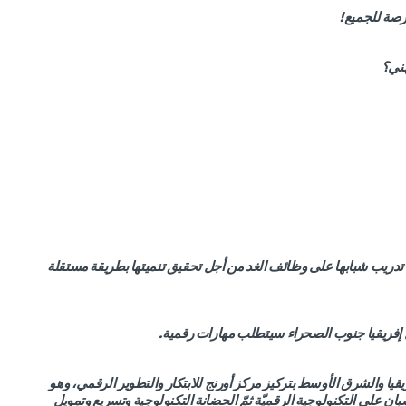
فرصة للجميع!
هني؟
في تدريب شبابها على وظائف الغد من أجل تحقيق تنميتها بطريقة مستقلة
ا في منطقة إفريقيا والشرق الأوسط بتركيز مركز أورنج للابتكار والتطوير الرقمي، وهو
ن على التكنولوجية الرقميّة ثمّ الحضانة التكنولوجية وتسريع وتمويل