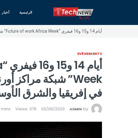
الرئيسية
أخبار
أيام 14 و15 و16 فيفري “Future of work Africa Week” شبكة مراكز أورنج للابتكار والتطوير الرقمي في إفريقيا والشرق الأوسط تنظّم ندوة علمية عن بعد
EVÉNEMENTS
أي
Week” شبكة مراكز أو
في إفريقيا والشرق الأوس
Views: 379
02/06/2023
by
ADMIN