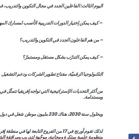
اليوم الثالث: الفاعلين الجدد في مجال التكوين والتدريب، 
– كيف يمكن إختيار الدورات التدريبية الأنسب لمسارك الم
– من هم الفاعلون الجدد في التكوين والتدريب؟
– كيف يمكن التدرّب بشكل مستقل ومستمرّ؟
التكنولوجيا الرقميّة، مفتاح تطوير الشركات ودعم التشغيل
من أكثر التحديات الإستراتيجية التي تواجه إفريقيا تتمثّل 
ومستدامة.
وبحلول سنة 2030، هناك 230 مليون موطن شغل في دول إفريقيا جنوب الصحراء سيتطلب مهارات رقمية.
لذلك تقوم أورنج في 17 من الفروع التابعة له
منظومة علمية مبتكرة ومجانية، موجّهة لتدريب ومرافقة الشبا