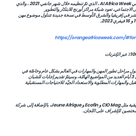
بعد النجاح الكبير الذي حققه أسبوع إفريقيا للذكاء الاصطناعي AI Africa Week ، الذي تمّ تنظيمه خلال شهر جانفي 2021 ، والذي
كات التواصل الاجتماعي، تعود شبكة مراكز أورنج للابتكار والتطوير
Ora عبر البلدان السبعة عشر في إفريقيا والشرق الأوسط في نسخة جديدة تتناول موضوع مهن
https://orangeafricaweek.com/#fo
 حول مراحل تطور المهن والمهارات في العالم بشكل عام وخاصّة في
إفريقيا حيث سيناقش الخبراء الدوليين المختصين على مدى 3 أيام العديد من المواضيع الهامّة، وسيتمّ تقديم إجابات للشبان
ل والمهارات المطلوبة والاستعداد الجيّد للاحتياجات المستقبلية
وسيكون هذا الحدث برعاية ومواكبة من وسائل الإعلام الإفريقية مثل CIO Mag و Ecofin و Jeune Afrique، بالإضافة إلى شركة