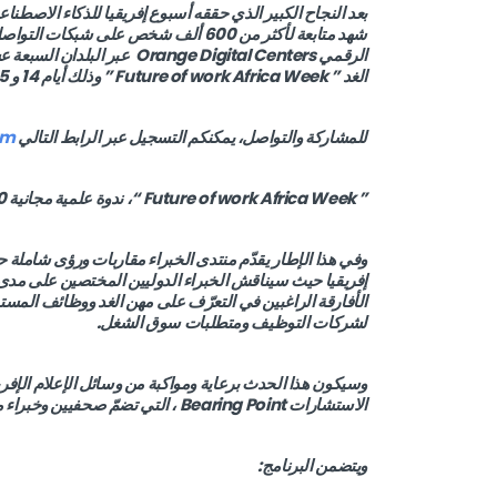
شهد متابعة لأكثر من 600 ألف شخص على شب
الرقمي nge Digital Centers
الغد ” Future of work Africa Week ” وذلك أيام 14 و 15 و 16 فيفري 2023.
للمشاركة والتواصل، يمكنكم التسجيل عبر الرابط التالي
rm
” Future of work Africa Week “، ندوة علمية مجانية 100٪ عبر الإنترنات
وفي هذا الإطار يقدّم منتدى الخبراء مقاربات ورؤى شاملة
الأفارقة الراغبين في التعرّف على مهن الغد ووظائف المستقب
لشركات التوظيف ومتطلبات سوق الشغل.
الاستشارات Bearing Point ، التي تضمّ صحفيين وخبراء مختصين للإشراف على اللجان.
ويتضمن البرنامج: