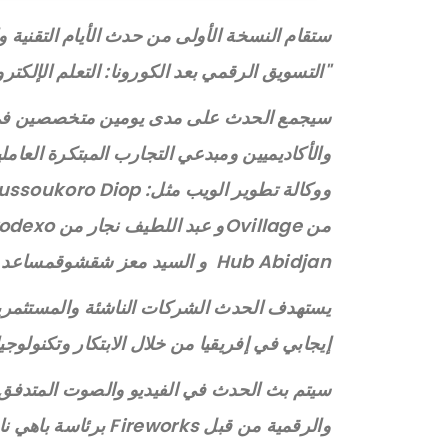
"التسويق الرقمي بعد الكورونا: التعلم الإلكترو
سيجمع الحدث على مدى يومين متخصصين في تكن
والأكاديميين ومبدعي التجارب المبتكرة العا
Hub Abidjan و السيد معز شقشوقمساعد المدير العام لليونسكو للاتصالات والمعلومات.
يستهدف الحدث الشركات الناشئة والمستثمرين 
إيجابي في إفريقيا من خلال الابتكار وتكنولوجي
والرقمية من قبل works