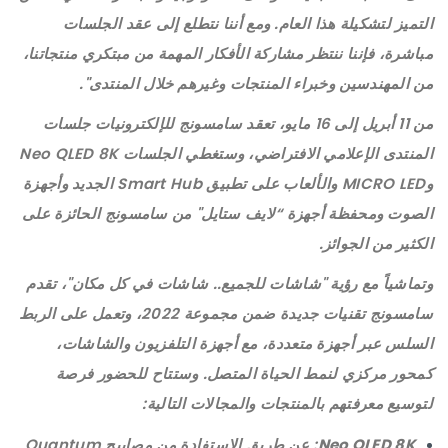
التميز لتشكيلة هذا العام. ومع أننا نتطلع إلى عقد الجلسات
مباشرة، فإننا ننتظر مشاركة الأفكار المهمة من مبتكري منتجاتنا،
من المهندسين وخبراء المنتجات وغيرهم خلال المنتدى".
من 11 أبريل إلى 16 مايو، تعقد سامسونج للإلكترونيات جلسات
المنتدى الإعلامي الافتراضي، وستغطي الجلسات Neo QLED 8K
وMICRO LED والألعاب على تطبيق Smart Hub الجديد وأجهزة
الصوت ومحفظة أجهزة “لايف ستايل" من سامسونج الحائزة على
الكثير من الجوائز.
وتماشياً مع رؤية "شاشات للجميع.. شاشات في كل مكان"، تقدم
سامسونج تقنيات جديدة ضمن مجموعة 2022، وتعمل على الربط
السلس عبر أجهزة متعددة، مع أجهزة التلفزيون والشاشات،
كمحور مركزي لنمط الحياة المتصل. وستتاح للحضور فرصة
لتوسيع معرفتهم بالمنتجات والمجالات التالية:
Neo QLED 8K
: عن طريق الاستفادة من مصابيح Quantum