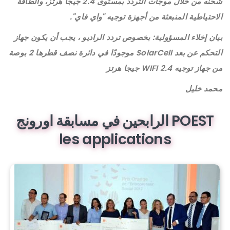
شحنه من خلال موجات التردد بمستوى 2.4 جيجا هرتز، والطاقة
الاحتياطية المنبعثة من أجهزة توجيه "واي فاي".
بيان إخلاء المسؤولية: بخصوص تردد الراديو ، يجب أن يكون جهاز
التحكم عن بعد SolarCell موجودًا في دائرة نصف قطرها 2 بوصة
من جهاز توجيه WIFI 2.4 جيجا هرتز
محمد خليل
POEST الرابحين في مسابقة اورونج
les applications