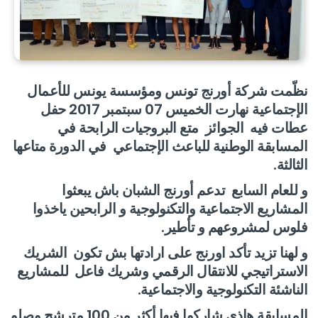
نظّمت شركة أورنج تونس ومؤسسة يونس للأعمال
الإجتماعية نهارت الخميس 07 سبتمبر 2017 حفل
عطات فيه الجوائز متع البروجيات الرابحة في
المسابقة الوطنية للباعث الإجتماعي في الدورة متاعها
الثالثة.
و للعام السابع تدعم أورنج الشبان باش يبعثوا
المشاريع الاجتماعية والتكنولوجية و الرابحين ياخذوا
فلوس لمشروعهم و
تأطير.
و لهنا تزيد تأكد اورنج على ارادتها بش تكون الشريك
الاستراتيجي للانتقال الرقمي وشريك فاعل للمشاريع
الناشئة التكنولوجية والاجتماعية.
المسابقة هاذي شاركوا فيها أكثر من 100 مترشح وصلو