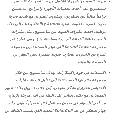
ميزات الصوت والأجهزة
: تشتمل ميزات الصوت 2022 من
سامسونج على أحدث تحديثات الأجهزة والبرامج، ما يضمن
تزامناً مثالياً بين التلفزيون ومكبرات الصوت، مع تقديم تجربة
صوت غامرة مدعومة بتقنية Dolby Atmos. يضاف إلى ذلك
توظيف أحدث مكبرات الصوت من سامسونج، مثل مكبرات
الصوت فائقة النحافة الجديدة وسلسلة (S)، وهي عبارة عن
مجموعة Sound Tower التي توفر للمستخدمين مجموعة
كبيرة من الخيارات لتجارب صوتية متميزة بغض النظر عن
المساحة والموقع.
الاستدامة في جوهر الابتكارات
: تهدف سامسونج من خلال
مجموعة منتجاتها للعام 2022 إلى تقليل انبعاثات غازات
الاحتباس الحراري بشكل منهجي، إلى جانب تسهيل إعادة تدوير
المنتجات، مع تقليل التأثير على البيئة في أثناء مرحلة الإنتاج،
من أجل الإسهام في ضمان مستقبل أكثر اخضراراً. وإلى جانب
جهاز التحكم عن بعد SolarCell الجديد الذي يستمد الطاقة من