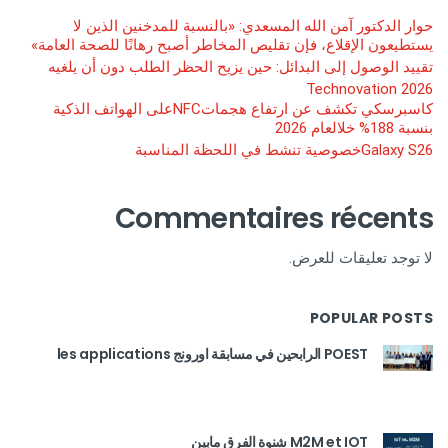
حوار الدكتور آمن الله المسعدي: «بالنسبة للمدخنين الذين لا
يستطيعون الإقلاع، فإن تقليص المخاطر أصبح رهانًا للصحة العامة»
تقييد الوصول إلى البدائل: حين يزيح الحظر الطلب دون أن يلغيه
Technovation 2026
كاسبرسكي تكشف عن ارتفاع هجماتNFCعلى الهواتف الذكية
بنسبة 188% خلالعام 2026
Galaxy S26خصوصية تنشط في اللحظة المناسبة
Commentaires récents
لا توجد تعليقات للعرض.
POPULAR POSTS
POEST الرابحين في مسابقة اورونج les applications
M2M et IOT شنوة الفرق مابين