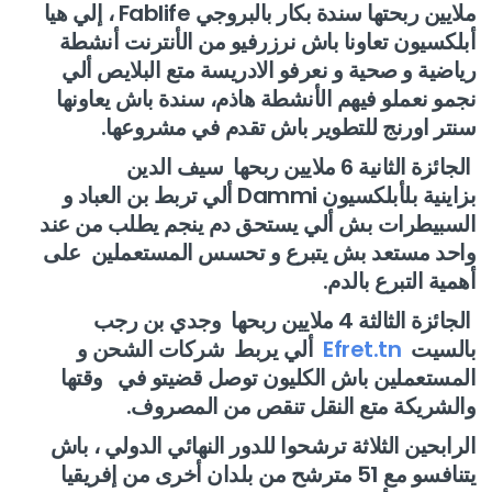
ملايين ربحتها سندة بكار بالبروجي
Fablife
، إلي هيا
أبلكسيون تعاونا باش نرزرفيو من الأنترنت أنشطة
رياضية و صحية و نعرفو الادريسة متع البلايص ألي
نجمو نعملو فيهم الأنشطة هاذم، سندة باش يعاونها
سنتر اورنج للتطوير باش تقدم في مشروعها.
الجائزة الثانية 6 ملايين ربحها سيف الدين
بزاينية
بلأبلكسيون
Dammi
ألي تربط بن العباد و
السبيطرات
بش ألي يستحق دم ينجم يطلب من عند
واحد مستعد بش يتبرع و تحسس المستعملين على
أهمية التبرع بالدم.
الجائزة الثالثة 4 ملايين ربحها وجدي بن رجب
بالسيت
Efret.tn
ألي يربط شركات الشحن و
المستعملين باش الكليون توصل قضيتو في وقتها
والشريكة متع النقل تنقص من المصروف.
الرابحين الثلاثة ترشحوا للدور النهائي الدولي ، باش
يتنافسو مع 51 مترشح من بلدان أخرى من
إفريقيا