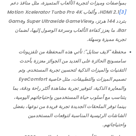
بمواصفات وميزات لتجربة الألعاب المتميزة، مثل منافذ دعم
[3]
HDMI 2.1
، وألعاب Motion Xcelerator Turbo Pro 4K
بتردد 144 هرتز، وSuper Ultrawide GameView وGame
Bar، ما يعزز كفاءة الألعاب وسرعة الوصول إليها، لضمان
تجربة مميزة وسهلة.
محفظة "لايف ستايل"
: تأتي هذه المحفظة من تلفزيونات
سامسونج الحائزة على العديد من الجوائز معززة بأحدث
التقنيات والميزات الذكية لتحسين تجربة المستخدم. وتم
تصميم الميزات والتطبيقات، مثل خاصية EyeComfort
والمعايرة الذكية، لتوفير تجربة مشاهدة أكثر راحة ودقة، بما
يتناسب مع أسلوب حياة المستخدمين واحتياجاتهم اليومية،
بينما توفر الملحقات الجديدة تجربة فريدة من نوعها، بفضل
الشاشات الرئيسية المناسبة لتوقعات المستخدمين
واحتياجاتهم.