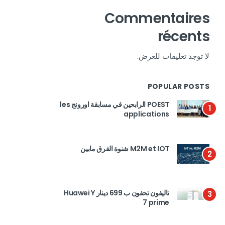
Commentaires
récents
لا توجد تعليقات للعرض.
POPULAR POSTS
POEST الرابحين في مسابقة اورونج les
1
applications
M2M et IOT شنوة الفرق مابين
2
تاليفون تحفون ب 699 دينار Huawei Y
3
7 prime