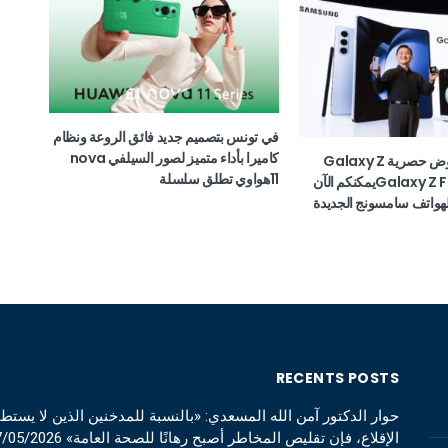
في تونس بتصميم جديد فائق الروعة ونظام
كاميرا بأداء متميز لصور السيلفي nova
والاستمتاع بعروض حصرية Galaxy Z
11هواوي تطلق سلسلة
Flip 5 و Galaxy Z Fold 5يمكنكم الآن
هواتف سامسونج الجديدة
RECENTS POSTS
حوار الدكتور آمن الله المسعدي: «بالنسبة للمدخنين الذين لا يستط
الإقلاع، فإن تقليص المخاطر أصبح رهانًا للصحة العامة»
7/05/2026