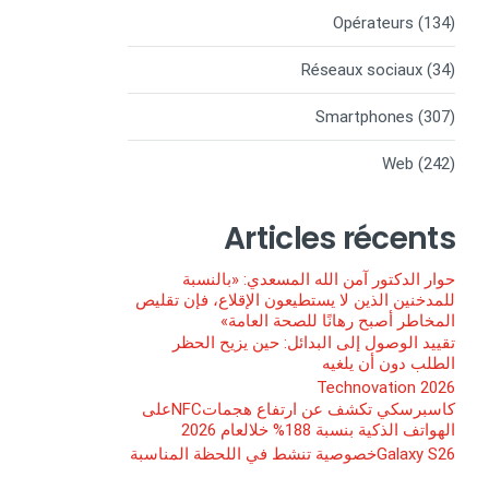
Opérateurs
(134)
Réseaux sociaux
(34)
Smartphones
(307)
Web
(242)
Articles récents
حوار الدكتور آمن الله المسعدي: «بالنسبة
للمدخنين الذين لا يستطيعون الإقلاع، فإن تقليص
المخاطر أصبح رهانًا للصحة العامة»
تقييد الوصول إلى البدائل: حين يزيح الحظر
الطلب دون أن يلغيه
Technovation 2026
كاسبرسكي تكشف عن ارتفاع هجماتNFCعلى
الهواتف الذكية بنسبة 188% خلالعام 2026
Galaxy S26خصوصية تنشط في اللحظة المناسبة