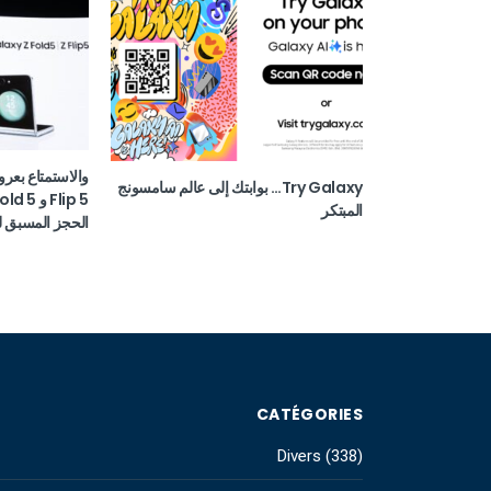
Try Galaxy… بوابتك إلى عالم سامسونج
المبتكر
الحجز المسبق ل
CATÉGORIES
Divers
(338)