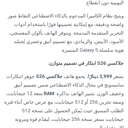
اليومية دون انقطاع.
ويتيح نظام الكاميرا المدعوم بالذكاء الاصطناعي التقاط صور
واضحة ودقيقة، مع إمكانية تحسينها فورًا باستخدام أدوات
التحرير المتقدمة المدمجة. ويتوفر الهاتف بألوان البنفسجي،
الأسود، الأبيض، والرمادي، مع تصميم أنيق وعصري يُجسّد
هوية سلسلة Galaxy S المتميزة..
جلاكسي
S26
ابتكار في تصميم متوازن
:
بسعر
3,999
دينارًا
، يجمع هاتف
جلاكسي
S26
جوهر ابتكارات
سامسونج في مجال الذكاء الاصطناعي ضمن تصميم أنيق
وخفيف الوزن. يتميز الهاتف بذاكرة
RAM
سعة 12 جيجابايت،
وسعة تخزين 256 أو 512 جيجابايت، مع عرض خاص أثناء فترة
الطلب المسبق حيث يُمكن الحصول على نسخة 512
جيجابايت بسعر نسخة 256 جيجابايت، ليقدّم قوة ومرونة
للاستخدام اليومي.