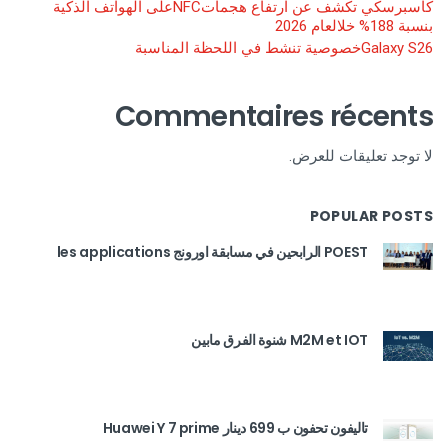
كاسبرسكي تكشف عن ارتفاع هجماتNFCعلى الهواتف الذكية
بنسبة 188% خلالعام 2026
Galaxy S26خصوصية تنشط في اللحظة المناسبة
Commentaires récents
لا توجد تعليقات للعرض.
POPULAR POSTS
POEST الرابحين في مسابقة اورونج les applications
M2M et IOT شنوة الفرق مابين
تاليفون تحفون ب 699 دينار Huawei Y 7 prime