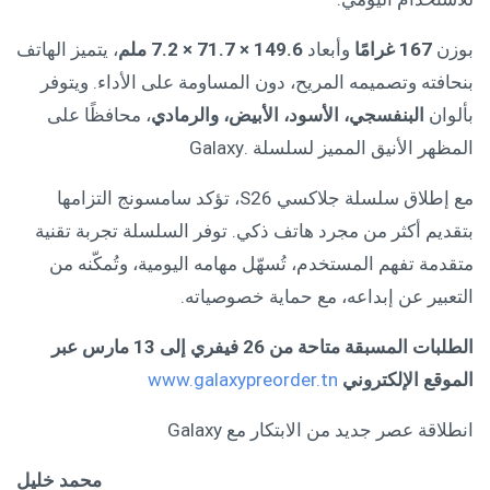
بوزن
167
غرامًا
وأبعاد
149.6 × 71.7 × 7.2
ملم
، يتميز الهاتف
بنحافته وتصميمه المريح، دون المساومة على الأداء. ويتوفر
بألوان
البنفسجي، الأسود، الأبيض، والرمادي
، محافظًا على
المظهر الأنيق المميز لسلسلة .Galaxy
مع إطلاق سلسلة جلاكسي S26، تؤكد سامسونج التزامها
بتقديم أكثر من مجرد هاتف ذكي. توفر السلسلة تجربة تقنية
متقدمة تفهم المستخدم، تُسهّل مهامه اليومية، وتُمكّنه من
التعبير عن إبداعه، مع حماية خصوصياته.
الطلبات المسبقة متاحة من 26 فيفري
إلى 13 مارس عبر
الموقع الإلكتروني
www.galaxypreorder.tn
انطلاقة عصر جديد من الابتكار مع Galaxy
محمد خليل