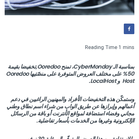
بمناسبة الـ CyberMonday، تمنح Ooredoo,تخفيضا بقيمة
50% على مختلف العروض المتوفرة على منصّتيها Ooredoo
Host و LocalHost.
وستمكّن هذه التخفيضات الأفراد والمهنيين الراغبين في دعم
أعمالهم وإبرازها عن طريق الواب من شراء اسم نطاق وطني
مجاني وفضاء استضافة لمواقع الأنترنت أو باقة من الرسائل
الإلكترونية وغيرها من الخدمات بأسعار تفاضلية.
وللاستفادة من هذا العرض المتوفّر إلى غاية 30 نوفمبر