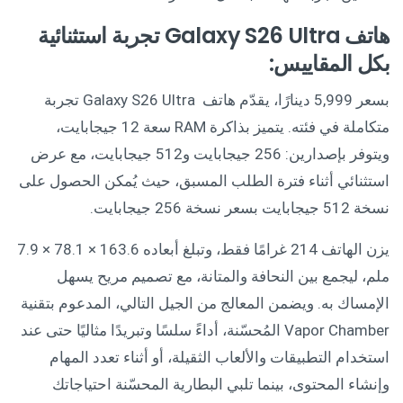
هاتف Galaxy S26 Ultra تجربة استثنائية
بكل المقاييس:
بسعر 5,999 دينارًا، يقدّم هاتف Galaxy S26 Ultra تجربة
متكاملة في فئته. يتميز بذاكرة RAM سعة 12 جيجابايت،
ويتوفر بإصدارين: 256 جيجابايت و512 جيجابايت، مع عرض
استثنائي أثناء فترة الطلب المسبق، حيث يُمكن الحصول على
نسخة 512 جيجابايت بسعر نسخة 256 جيجابايت.
يزن الهاتف 214 غرامًا فقط، وتبلغ أبعاده 163.6 × 78.1 × 7.9
ملم، ليجمع بين النحافة والمتانة، مع تصميم مريح يسهل
الإمساك به. ويضمن المعالج من الجيل التالي، المدعوم بتقنية
Vapor Chamber المُحسّنة، أداءً سلسًا وتبريدًا مثاليًا حتى عند
استخدام التطبيقات والألعاب الثقيلة، أو أثناء تعدد المهام
وإنشاء المحتوى، بينما تلبي البطارية المحسّنة احتياجاتك