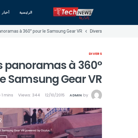
الرئيسية
أخبار
panoramas à 360° pour le Samsung Gear VR
Divers
DIVERS
es panoramas à 360°
le Samsung Gear VR
Views: 344
12/10/2015
by
ADMIN