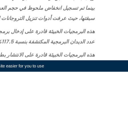
سبقتها، حيث عرفت أدوات تنزيل التروجانات ارتفاعا بنسبة 2.24 في الم
هذه البرمجيات الخبيثة قادرة على إدخال برمجي
عدد الديدان البرمجية المكتشفة بنسبة 117.5%.
هذه البرمجيات الخبيثة قادرة على الانتشار بط
e easier for you to use.
المائة، لترتفع حصتها من الهجمات إلى 10 في المائة.
وفي هذا الصدد، قال دينيس ستافوركين، خبي
الماضية. الحقيقة أن الرقم لم يفاجئنا، لأن ال