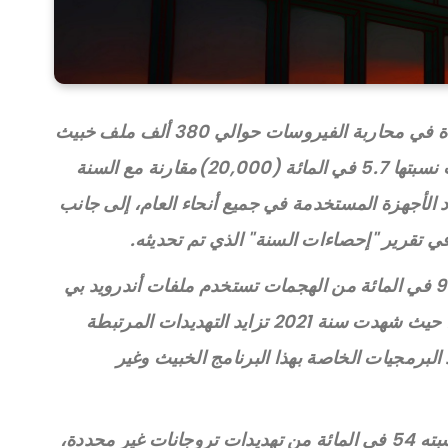
رصدت أنظمة الكشف لدى كاسبرسكي الرائدة في محاربة الفيروسات حوالي 380 ألف ملف خبيث
في اليوم خلال سنة 2021، ما يُمثل زيادة بلغت نسبتها 5.7 في المائة (20,000)مقارنة مع السنة
د الأجهزة المستخدمة في جميع أنحاء العام، إلى جانب
 تقرير "إحصاءات السنة" الذي تم تحديثه.
وكشفت أنظمة الكشف لدى كاسبرسكي أن 91 في المائة من الهجمات تستخدم ملفات أندرويد بي
إي، وهو تنسيق خاص بأنظمة التشغيل ويندوز، حيث شهدت سنة 2021 تزايد التهديدات المرتبطة
البرمجيات الخاصة بهذا البرنامج الخبيث وغير
وإلى جانب ما سبق، رصدت كاسبرسكي ما نسبته 54 في المائة من تهديدات تروجانات غير محددة،