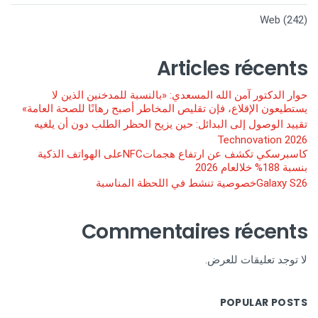
Web
(242)
Articles récents
حوار الدكتور آمن الله المسعدي: «بالنسبة للمدخنين الذين لا
يستطيعون الإقلاع، فإن تقليص المخاطر أصبح رهانًا للصحة العامة»
تقييد الوصول إلى البدائل: حين يزيح الحظر الطلب دون أن يلغيه
Technovation 2026
كاسبرسكي تكشف عن ارتفاع هجماتNFCعلى الهواتف الذكية
بنسبة 188% خلالعام 2026
Galaxy S26خصوصية تنشط في اللحظة المناسبة
Commentaires récents
لا توجد تعليقات للعرض.
POPULAR POSTS