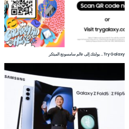
Try Galaxy… بوابتك إلى عالم سامسونج المبتكر