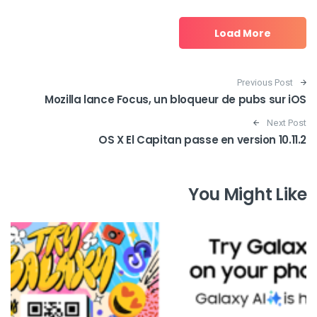
Load More
Post navigation
Previous Post
Mozilla lance Focus, un bloqueur de pubs sur iOS
Next Post
OS X El Capitan passe en version 10.11.2
You Might Like