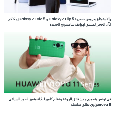
والاستمتاع بعروض حصرية Galaxy Z Flip 5 و Galaxy Z Fold 5يمكنكم
الآن الحجز المسبق لهواتف سامسونج الجديدة
في تونس بتصميم جديد فائق الروعة ونظام كاميرا بأداء متميز لصور السيلفي
nova 11هواوي تطلق سلسلة