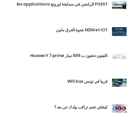
POEST الرابحين في مسابقة اورونج les applications
M2M et IOT شنوة الفرق مابين
تاليفون تحفون ب 699 دينار Huawei Y 7 prime
قريبا في تونس Wifi bus
كيفاش تنجم تراقب ولدك عن بعد ؟