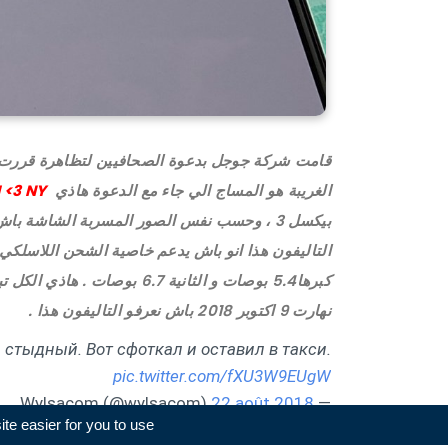
قامت شركة جوجل بدعوة الصحافيين لتظاهرة قررت تعم
الغريبة هو المساج الي جاء مع الدعوة هاذي
I <3 NY
بيكسل 3 ، وحسب نفس الصور المسربة الشاشة ب
التاليفون هذا انو باش يدعم خاصية الشحن اللاسلكي
كبرها5.4 بوصات و الثانية 6.7 بوصات .
هاذي الكل ت
نهارت 9 اكتوبر 2018 باش نعرفو التاليفون هذا .
яд стыдный. Вот сфоткал и оставил в такси.
pic.twitter.com/fXU3W9EUgW
22 août 2018
— Wylsacom (@wylsacom)
e easier for you to use.
محمد خليل