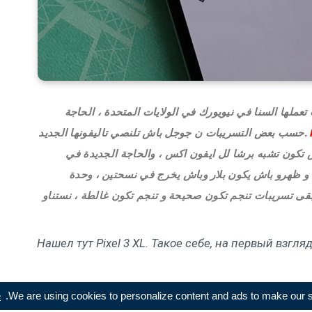
لها السنا في نيويورك في الولايات المتحدة ، الحاجة
.حسب بعض التسريبات ن جوجل باش تلنصي تاليفونها الجديد
اش تكون تشبه برشا لل ايفون اكس ، والحاجة الجديدة في
 و ظهرو باش يكون بلار وباش يخرج في نسحتين ، وحدة
بقى تسريبات تنجم تكون صحيحة و تنجم تكون غالطة ، نستناو
Нашел тут Pixel 3 XL. Такое себе, на первый взгл
e
We are using cookies to personalize content and ads to make our sit