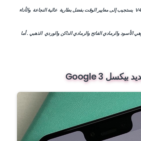
ومن خلال قدرته الذاتية 2000mAh فإن هاتف V4 Nano يستجيب إلى معايير الوقت بفضل بطارية عالية النجاعة والأداء
 أربعة ألوان وهي الأسود والرمادي الفاتح والرمادي الداكن والوردي الذهبي . أما
يكسل 3 Google