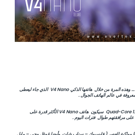
من تجديد إلى تجديد تعود إلينا علامة ” إيفارتاك ” بالجديد … وهذه المرة من خلال هاتفها الذكي V4 Nano الذي جاء ليعطى
معروفة في عالم الهاتف الجوال .
ومن خلال تجهيزه بشاشة 4.0” ومعالج معلومات Quad-Core 1.2Ghz سيكون هاتف V4 Nano الأكثر قدرة على
 على مرافقتهم طوال فترات اليوم .
ا مواكبة للعصر ( فايسبوك – سناب شات وأيضا غوغل وجي – مايل