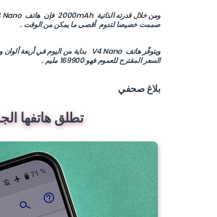
صممت خصيصا لتدوم أقصى ما يمكن من الوقت .
ويتوفّر هاتف V4 Nano بداية من اليوم في
السعر المقترح للعموم فهو 169900 مليم .
بلاغ صحفي
تطلق هاتفها الجديد ب