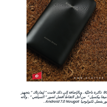
ويحتوي هذا الهاتف على طاقة تخزين 1GB de RAM و 8GB ذاكرة داخليّة . وبالإضافة إلى ذلك قامت ” إيفارتاك ” بتجهيز
اتفها بكاميرا أمامية ” 5 ميغا بيكسيل ” وكاميرا خلفية ” 2 ميغا بيكسيل ” من أجل التقاط أفضل لصور ” السيلفي ” . ولأنه
جيا Android 7.0 Nougat .