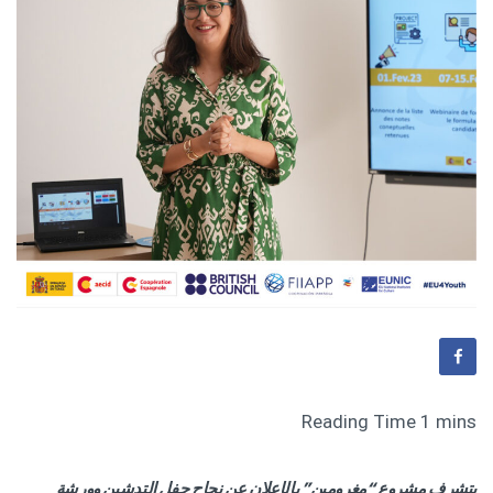
يتشرف مشروع “مغرومين” بالإعلان عن نجاح حفل التدشين وورشة