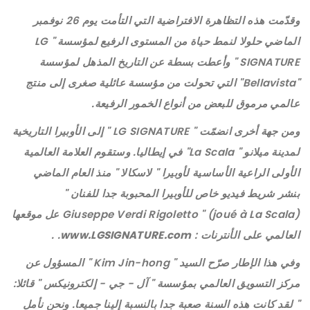
وقدّمت هذه التظاهرة الافتراضية التي التأمت يوم 26 نوفمبر
الماضي حلولا لنمط حياة من المستوى الرفيع لمؤسسة " LG
SIGNATURE " وأعطت بسطة عن التاريخ المذهل لمؤسسة
"Bellavista" التي تحولت من مؤسسة عائلية صغرى إلى منتج
عالمي مرموق للبعض من أنواع الخمور الرفيعة.
ومن جهة أخرى انضمّت " LG SIGNATURE " إلى الأوبيرا التاريخية
لمدينة ميلانو " La Scala" في إيطاليا. وستقوم العلامة العالمية
الأولى الراعية الأساسية لأوبيرا " لاسكالا " منذ العام الماضي
بنشر شريط فيديو خاص للأوبيرا المحبوبة جدا للفنان "
Giuseppe Verdi Rigoletto " (joué à La Scala) عل موقعها
العالمي على الأنترنات :
www.LGSIGNATURE.com
. .
وفي هذا الإطار صرّح السيد " Kim Jin-hong " المسؤول عن
مركز التسويق العالمي بمؤسسة " آل - جي - إلكترونيكس " قائلا:
" لقد كانت هذه السنة صعبة جدا بالنسبة إلينا جميعا. ونحن نأمل