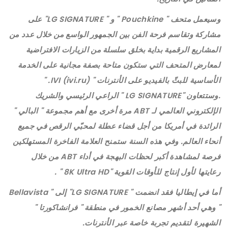
وسيعمل متحف " Pouchkine " و " LG SIGNATURE" على
مشاركة وتقاسم فرحة الفن بين الجمهور الواسع من خلال عدد من
المشاريع الرقمية بداية بخلق سلسلة من الزيارات الافتراضية
لمعارض المتحف التي ستكون متاحة بصفة مجانية على الخدمة
الأساسية للبثّ بالفيديو على الأنترنات " IVI (ivi.ru). "
.وستتعاون "LG SIGNATURE " الراعي الرئيسي والشريك
الإلكتروني العالمي لـ ABT مرة أخرى مع أهم مجموعة " البالي "
الرائدة في أمريكا من أجل قضاء عطلة لمحبّي الرقص في جميع
أنحاء العالم. وفي هذه السنة ستمنح العلامة الفاخرة المستهلكين
فرصة لمشاهدة أكبر لحظات البهجة في أداء ABT من خلال
رعايتها لأول إنتاج للأوقات القوية "8K Ultra HD " .
أما في إيطاليا فقد انضمت " LG SIGNATURE" إلى " Bellavista
" وهي أحد أشهر مصانع الخمور في منطقة " فرانشاكورتا "
الشهيرة لتقديم تجربة خاصة عبر الأنترنات.