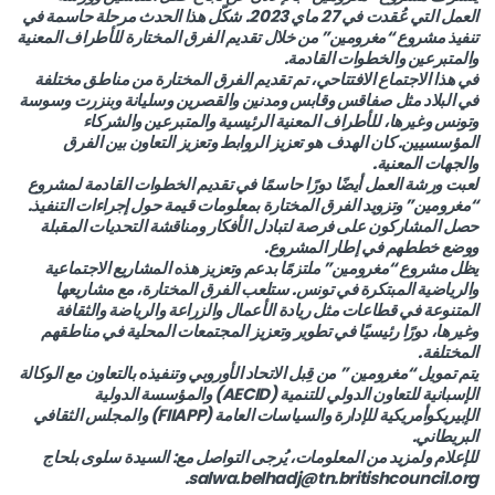
العمل التي عُقدت في 27 ماي 2023. شكّل هذا الحدث مرحلة حاسمة في
تنفيذ مشروع “مغرومين” من خلال تقديم الفرق المختارة للأطراف المعنية
والمتبرعين والخطوات القادمة.
في هذا الاجتماع الافتتاحي، تم تقديم الفرق المختارة من مناطق مختلفة
في البلاد مثل صفاقس وقابس ومدنين والقصرين وسليانة وبنزرت وسوسة
وتونس وغيرها، للأطراف المعنية الرئيسية والمتبرعين والشركاء
المؤسسيين. كان الهدف هو تعزيز الروابط وتعزيز التعاون بين الفرق
والجهات المعنية.
لعبت ورشة العمل أيضًا دورًا حاسمًا في تقديم الخطوات القادمة لمشروع
“مغرومين” وتزويد الفرق المختارة بمعلومات قيمة حول إجراءات التنفيذ.
حصل المشاركون على فرصة لتبادل الأفكار ومناقشة التحديات المقبلة
ووضع خططهم في إطار المشروع.
يظل مشروع “مغرومين” ملتزمًا بدعم وتعزيز هذه المشاريع الاجتماعية
والرياضية المبتكرة في تونس. ستلعب الفرق المختارة، مع مشاريعها
المتنوعة في قطاعات مثل ريادة الأعمال والزراعة والرياضة والثقافة
وغيرها، دورًا رئيسيًا في تطوير وتعزيز المجتمعات المحلية في مناطقهم
المختلفة.
يتم تمويل “مغرومين ” من قِبل الاتحاد الأوروبي وتنفيذه بالتعاون مع الوكالة
الإسبانية للتعاون الدولي للتنمية (AECID) والمؤسسة الدولية
الإبيريكوأمريكية للإدارة والسياسات العامة (FIIAPP) والمجلس الثقافي
البريطاني.
للإعلام ولمزيد من المعلومات، يُرجى التواصل مع: السيدة سلوى بلحاج
salwa.belhadj@tn.britishcouncil.org.