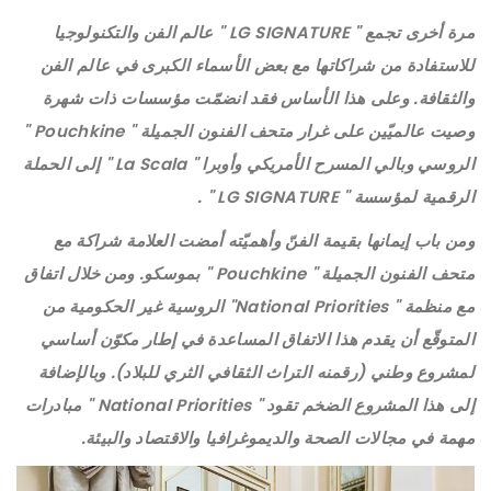
مرة أخرى تجمع " LG SIGNATURE " عالم الفن والتكنولوجيا
للاستفادة من شراكاتها مع بعض الأسماء الكبرى في عالم الفن
والثقافة. وعلى هذا الأساس فقد انضمّت مؤسسات ذات شهرة
وصيت عالميّين على غرار متحف الفنون الجميلة " Pouchkine "
الروسي وبالي المسرح الأمريكي وأوبرا " La Scala " إلى الحملة
الرقمية لمؤسسة " LG SIGNATURE " .
ومن باب إيمانها بقيمة الفنّ وأهميّته أمضت العلامة شراكة مع
متحف الفنون الجميلة " Pouchkine " بموسكو. ومن خلال اتفاق
مع منظمة " National Priorities" الروسية غير الحكومية من
المتوقّع أن يقدم هذا الاتفاق المساعدة في إطار مكوّن أساسي
لمشروع وطني (رقمنه التراث الثقافي الثري للبلاد). وبالإضافة
إلى هذا المشروع الضخم تقود " National Priorities " مبادرات
مهمة في مجالات الصحة والديموغرافيا والاقتصاد والبيئة.