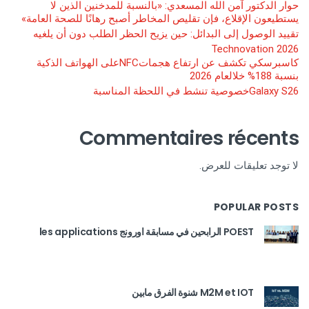
حوار الدكتور آمن الله المسعدي: «بالنسبة للمدخنين الذين لا
يستطيعون الإقلاع، فإن تقليص المخاطر أصبح رهانًا للصحة العامة»
تقييد الوصول إلى البدائل: حين يزيح الحظر الطلب دون أن يلغيه
Technovation 2026
كاسبرسكي تكشف عن ارتفاع هجماتNFCعلى الهواتف الذكية
بنسبة 188% خلالعام 2026
Galaxy S26خصوصية تنشط في اللحظة المناسبة
Commentaires récents
لا توجد تعليقات للعرض.
POPULAR POSTS
POEST الرابحين في مسابقة اورونج les applications
M2M et IOT شنوة الفرق مابين