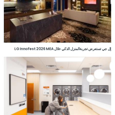
إل جي تستعرض تجربةالمنزل الذكي خلال LG InnoFest 2026 MEA