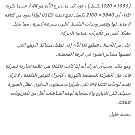
(1920 × 1080 بكسل) ، فإن كل ما يخرج الآن هو 4K / عندما يكون
HD ، أي 3840 × 2160 بكسل.تنتج تقنية OLED لونًا أسود من كثافة
لا مثيل لها وتتغير وحدات البكسل اللون بسرعة كبيرة ، مما يقلل
بشكل كبير من تأثيرات ضبابية الحركة.
على مر الأجيال، تتطلع LG الآن إلى تقليل مشاكل الوهج التي
تسببها مصادر الضوء في غرفة المعيشة.
ومع ذلك، يجب أن تدرك أنه إذا كانت OLED هي علامة تجارية لشركة
LG ، فإن الشركة المصنعة الكورية ، كإجراء لتوفير التكلفة ، لا تزال
تقدم لوحات IPS LCD على طرازات مستوى الدخول. تظل الصورة
جميلة، لكن التباين والاستجابة لهذه الشاشات أقل من تلفزيونات
OLED.
محمد خليل