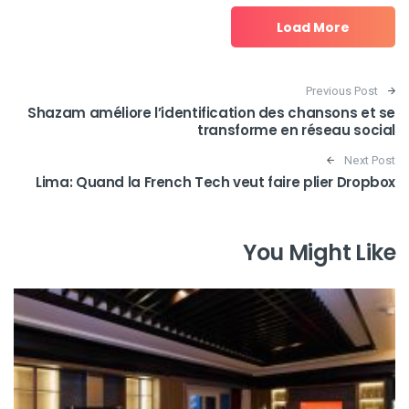
Load More
Post navigation
Previous Post
Shazam améliore l’identification des chansons et se
transforme en réseau social
Next Post
Lima: Quand la French Tech veut faire plier Dropbox
You Might Like