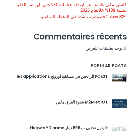
كاسبرسكي تكشف عن ارتفاع هجماتNFCعلى الهواتف الذكية
بنسبة 188% خلالعام 2026
Galaxy S26خصوصية تنشط في اللحظة المناسبة
Commentaires récents
لا توجد تعليقات للعرض.
POPULAR POSTS
POEST الرابحين في مسابقة اورونج les applications
M2M et IOT شنوة الفرق مابين
تاليفون تحفون ب 699 دينار Huawei Y 7 prime