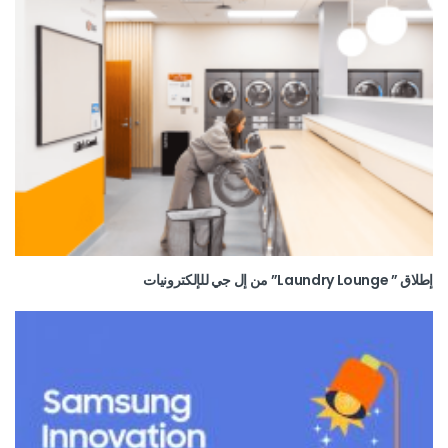
إطلاق ” Laundry Lounge” من إل جي للإلكترونيات