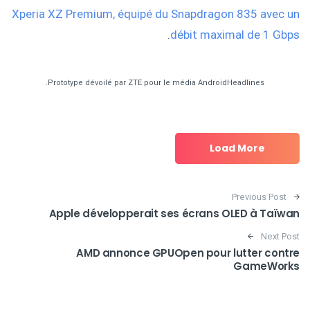
Xperia XZ Premium, équipé du Snapdragon 835 avec un
.
débit maximal de 1 Gbps
Prototype dévoilé par ZTE pour le média AndroidHeadlines.
Load More
Post navigation
Previous Post
Apple développerait ses écrans OLED à Taïwan
Next Post
AMD annonce GPUOpen pour lutter contre
GameWorks