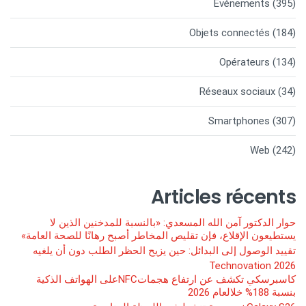
Evénements
(395)
Objets connectés
(184)
Opérateurs
(134)
Réseaux sociaux
(34)
Smartphones
(307)
Web
(242)
Articles récents
حوار الدكتور آمن الله المسعدي: «بالنسبة للمدخنين الذين لا
يستطيعون الإقلاع، فإن تقليص المخاطر أصبح رهانًا للصحة العامة»
تقييد الوصول إلى البدائل: حين يزيح الحظر الطلب دون أن يلغيه
Technovation 2026
كاسبرسكي تكشف عن ارتفاع هجماتNFCعلى الهواتف الذكية
بنسبة 188% خلالعام 2026