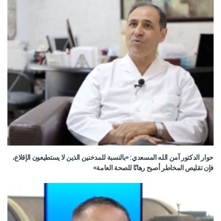
حوار الدكتور آمن الله المسعدي: «بالنسبة للمدخنين الذين لا يستطيعون الإقلاع،
فإن تقليص المخاطر أصبح رهانًا للصحة العامة»