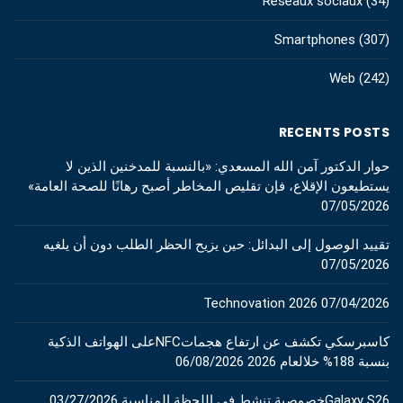
Réseaux sociaux
(34)
Smartphones
(307)
Web
(242)
RECENTS POSTS
حوار الدكتور آمن الله المسعدي: «بالنسبة للمدخنين الذين لا
يستطيعون الإقلاع، فإن تقليص المخاطر أصبح رهانًا للصحة العامة»
07/05/2026
تقييد الوصول إلى البدائل: حين يزيح الحظر الطلب دون أن يلغيه
07/05/2026
Technovation 2026
07/04/2026
كاسبرسكي تكشف عن ارتفاع هجماتNFCعلى الهواتف الذكية
بنسبة 188% خلالعام 2026
06/08/2026
Galaxy S26خصوصية تنشط في اللحظة المناسبة
03/27/2026