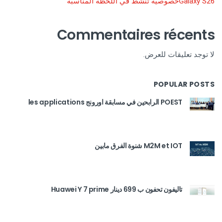
Galaxy S26خصوصية تنشط في اللحظة المناسبة
Commentaires récents
لا توجد تعليقات للعرض.
POPULAR POSTS
POEST الرابحين في مسابقة اورونج les applications
M2M et IOT شنوة الفرق مابين
تاليفون تحفون ب 699 دينار Huawei Y 7 prime