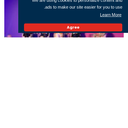
We are using cookies to personalize content and
ads to make our site easier for you to use.
Learn More
Agree
Technovation 2026
البحث
البحث