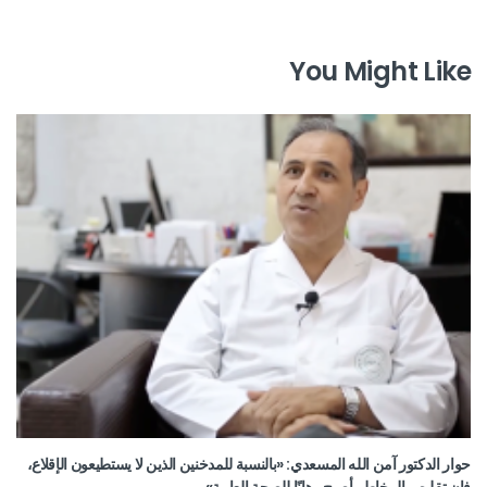
You Might Like
حوار الدكتور آمن الله المسعدي: «بالنسبة للمدخنين الذين لا يستطيعون الإقلاع،
فإن تقليص المخاطر أصبح رهانًا للصحة العامة»