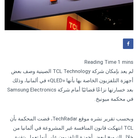
لم يعد بإمكان شركة TCL Technology الصينية وصف بعض
أجهزة التلفزيون الخاصة بها بأنها «QLED» في ألمانيا، وذلك
بعد خسارتها نزاعًا قضائيًا أمام شركة Samsung Electronics
في محكمة ميونيخ.
وبحسب تقرير نشره موقع TechRadar، قضت المحكمة بأن
TCL انتهكت قانون المنافسة غير المشروعة في ألمانيا من
خلال الترويج لبعض أجهزة التلفزيون على أنها تعمل بتقنية