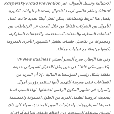
الاحتيالية وغسيل الأموال، عبر Kaspersky Fraud Prevention
Cloud ونظام عالمي لرصد الاحتيال باستخدام البيانات الكبيرة.
بفضل هذا الربط والمطابقة، يمكن للحل أيضًا تحديد حالات غسل
الأموال بين الشركات تلقائيًا من خلال البحث عن الارتباطات بين
الملفات النمطية، والمعدات المستخدمة، والاتجاهات السلوكية،
ومجموعة من تفاصيل جلسات تشغيل الكمبيوتر الأخرى المعروفة
بكونها مرتبطة مع عمليات مماثلة.
وفي هذا الإطار، صرح أليسيو أسيتي VP New Business
بكاسبيرسكي قائلا " في حين يظل الاحتيال السيبراني حقيقة
مقلقة بشكل رئيسي للمؤسسات المالية ، إلا أن المزيد من
القطاعات تبقى معرضة للتهديد لأنها تستثمر رؤوس أموال
والموارد في تطوير المكون الرقمي لنشاطها. لهذا السبب قمنا
بتحديث عروضنا لتشمل المزيد من الحلول المتنوعة والمصممة
خصيصًا لسيناريوهات واحتياجات المهن المحددة، سواء كان ذلك
لضمان مصادقة المستخدم دون إضافة طبقات إضافية أو إجراء