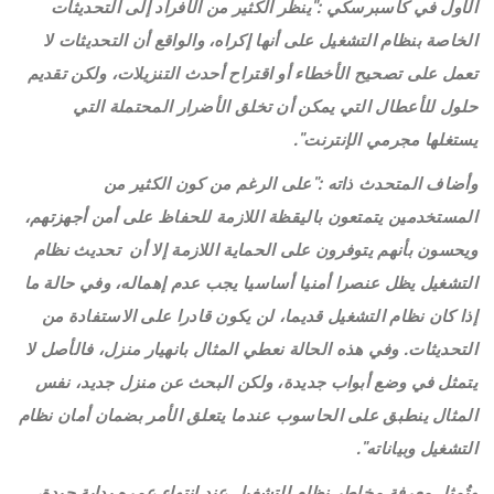
الأول في كاسبرسكي :"ينظر الكثير من الأفراد إلى التحديثات
الخاصة بنظام التشغيل على أنها إكراه، والواقع أن التحديثات لا
تعمل على تصحيح الأخطاء أو اقتراح أحدث التنزيلات، ولكن تقديم
حلول للأعطال التي يمكن أن تخلق الأضرار المحتملة التي
يستغلها مجرمي الإنترنت".
وأضاف المتحدث ذاته :"على الرغم من كون الكثير من
المستخدمين يتمتعون باليقظة اللازمة للحفاظ على أمن أجهزتهم،
ويحسون بأنهم يتوفرون على الحماية اللازمة إلا أن تحديث نظام
التشغيل يظل عنصرا أمنيا أساسيا يجب عدم إهماله، وفي حالة ما
إذا كان نظام التشغيل قديما، لن يكون قادرا على الاستفادة من
التحديثات. وفي هذه الحالة نعطي المثال بانهيار منزل، فالأصل لا
يتمثل في وضع أبواب جديدة، ولكن البحث عن منزل جديد، نفس
المثال ينطبق على الحاسوب عندما يتعلق الأمر بضمان أمان نظام
التشغيل وبياناته".
وتُمثل معرفة مخاطر نظام التشغيل عند انتهاء عمره بداية جيدة،