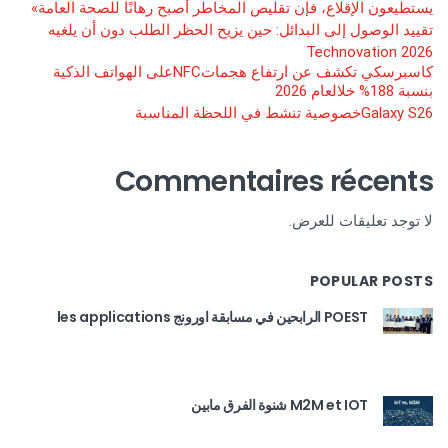
يستطيعون الإقلاع، فإن تقليص المخاطر أصبح رهانًا للصحة العامة»
تقييد الوصول إلى البدائل: حين يزيح الحظر الطلب دون أن يلغيه
Technovation 2026
كاسبرسكي تكشف عن ارتفاع هجماتNFCعلى الهواتف الذكية
بنسبة 188% خلالعام 2026
Galaxy S26خصوصية تنشط في اللحظة المناسبة
Commentaires récents
لا توجد تعليقات للعرض.
POPULAR POSTS
POEST الرابحين في مسابقة اورونج les applications
M2M et IOT شنوة الفرق مابين