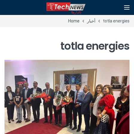
totla energies
أخبار
Home
totla energies