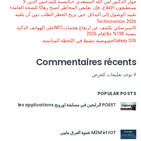
حوار الدكتور آمن الله المسعدي: «بالنسبة للمدخنين الذين لا
يستطيعون الإقلاع، فإن تقليص المخاطر أصبح رهانًا للصحة العامة»
تقييد الوصول إلى البدائل: حين يزيح الحظر الطلب دون أن يلغيه
Technovation 2026
كاسبرسكي تكشف عن ارتفاع هجماتNFCعلى الهواتف الذكية
بنسبة 188% خلالعام 2026
Galaxy S26خصوصية تنشط في اللحظة المناسبة
Commentaires récents
لا توجد تعليقات للعرض.
POPULAR POSTS
POEST الرابحين في مسابقة اورونج les applications
M2M et IOT شنوة الفرق مابين