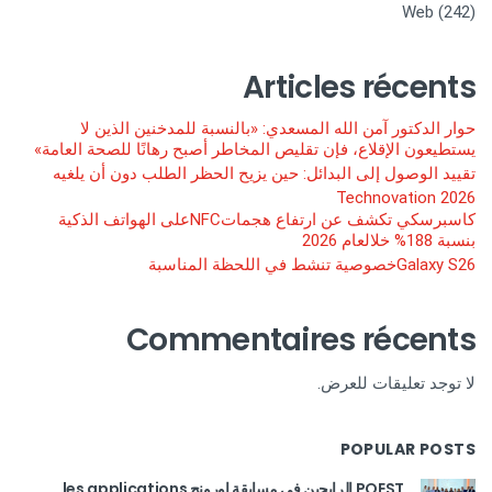
Web
(242)
Articles récents
حوار الدكتور آمن الله المسعدي: «بالنسبة للمدخنين الذين لا
يستطيعون الإقلاع، فإن تقليص المخاطر أصبح رهانًا للصحة العامة»
تقييد الوصول إلى البدائل: حين يزيح الحظر الطلب دون أن يلغيه
Technovation 2026
كاسبرسكي تكشف عن ارتفاع هجماتNFCعلى الهواتف الذكية
بنسبة 188% خلالعام 2026
Galaxy S26خصوصية تنشط في اللحظة المناسبة
Commentaires récents
لا توجد تعليقات للعرض.
POPULAR POSTS
POEST الرابحين في مسابقة اورونج les applications