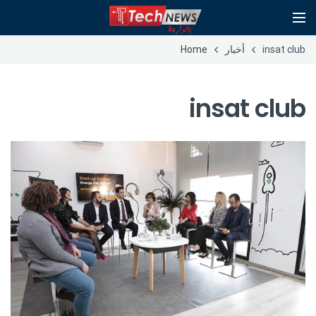
insat club
أخبار
Home
insat club