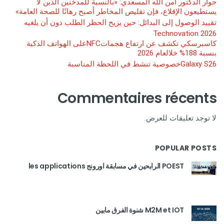
حوار الدكتور آمن الله المسعدي: «بالنسبة للمدخنين الذين لا
يستطيعون الإقلاع، فإن تقليص المخاطر أصبح رهانًا للصحة العامة»
تقييد الوصول إلى البدائل: حين يزيح الحظر الطلب دون أن يلغيه
Technovation 2026
كاسبرسكي تكشف عن ارتفاع هجماتNFCعلى الهواتف الذكية
بنسبة 188% خلالعام 2026
Galaxy S26خصوصية تنشط في اللحظة المناسبة
Commentaires récents
لا توجد تعليقات للعرض.
POPULAR POSTS
POEST الرابحين في مسابقة اورونج les applications
M2M et IOT شنوة الفرق مابين