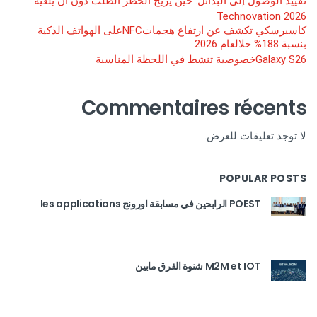
تقييد الوصول إلى البدائل: حين يزيح الحظر الطلب دون أن يلغيه
Technovation 2026
كاسبرسكي تكشف عن ارتفاع هجماتNFCعلى الهواتف الذكية
بنسبة 188% خلالعام 2026
Galaxy S26خصوصية تنشط في اللحظة المناسبة
Commentaires récents
لا توجد تعليقات للعرض.
POPULAR POSTS
POEST الرابحين في مسابقة اورونج les applications
M2M et IOT شنوة الفرق مابين