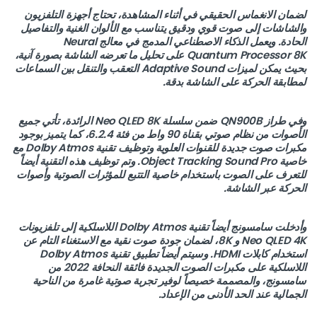
لضمان الانغماس الحقيقي في أثناء المشاهدة، تحتاج أجهزة التلفزيون
والشاشات إلى صوت قوي ودقيق يتناسب مع الألوان الغنية والتفاصيل
الحادة. ويعمل الذكاء الاصطناعي المدمج في معالج Neural
Quantum Processor 8K على تحليل ما تعرضه الشاشة بصورة آنية،
بحيث يمكن لميزات Adaptive Sound التعقب والتنقل بين السماعات
لمطابقة الحركة على الشاشة بدقة.
وفي طراز QN900B ضمن سلسلة Neo QLED 8K الرائدة، تأتي جميع
الأصوات من نظام صوتي بقناة 90 واط من فئة 6.2.4، كما يتميز بوجود
مكبرات صوت جديدة للقنوات العلوية وتوظيف تقنية Dolby Atmos مع
خاصية Object Tracking Sound Pro. وتم توظيف هذه التقنية أيضاً
للتعرف على الصوت باستخدام خاصية التتبع للمؤثرات الصوتية وأصوات
الحركة عبر الشاشة.
وأدخلت سامسونج أيضاً تقنية Dolby Atmos اللاسلكية إلى تلفزيونات
Neo QLED 4K و 8K، لضمان جودة صوت نقية مع الاستغناء التام عن
استخدام كابلات HDMI. وسيتم أيضاً تطبيق تقنية Dolby Atmos
اللاسلكية على مكبرات الصوت الجديدة فائقة النحافة 2022 من
سامسونج، والمصممة خصيصاً لوفير تجربة صوتية غامرة من الناحية
الجمالية عند الحد الأدنى من الإعداد.