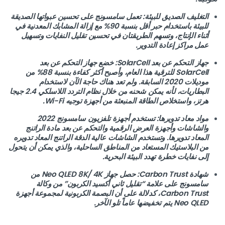
التغليف الصديق للبيئة: تعمل سامسونج على تحسين عبواتها الصديقة
للبيئة باستخدام حبر أقل بنسبة 90% مع إزالة المشابك المعدنية في
أثناء الإنتاج، وتسهم الطريقتان في تحسين تقليل النفايات وتسهيل
عمل مراكز إعادة التدوير.
جهاز التحكم عن بعد SolarCell: خضع جهاز التحكم عن بعد
SolarCell للترقية هذا العام، وأصبح أكثر كفاءة بنسبة 88% من
موديلات 2020 السابقة. ولم تعد هناك حاجة الآن لاستخدام
البطاريات، لأنه يمكن شحنه من خلال نظام التردد اللاسلكي 2.4 جيجا
هرتز، واستخلاص الطاقة المنبعثة من أجهزة توجيه Wi-Fi.
مواد معاد تدويرها: تستخدم أجهزة تلفزيون سامسونج 2022
والشاشات وأجهزة العرض الرقمية والتحكم عن بعد مادة الراتنج
المعاد تدويرها. وتستخدم الشاشات عالية الدقة الراتنج المعاد تدويره
من البلاستيك المستعاد من المناطق الساحلية، والذي يمكن أن يتحول
إلى نفايات خطرة تهدد البيئة البحرية.
شهادة Carbon Trust: حصل جهاز Neo QLED 8K/ 4K من
سامسونج على علامة “تقليل ثاني أكسيد الكربون” من وكالة
Carbon Trust، كدلالة على أن البصمة الكربونية لمجموعة أجهزة
Neo QLED يتم تخفيضها عاماً تلو الآخر.