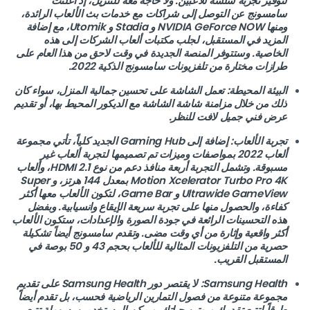
لتوفير تجربة سلسة للاعبين. ولا حاجة معه للتنزيل، إذ أعلنت
سامسونج عن التوصل إلى شراكات مع خدمات بث الألعاب الرائدة،
ومنها NVIDIA GeForce NOW و Stadia و Utomik، مع إضافة
المزيد في المستقبل، لجلب مكتبات ألعاب الشركات إلى هذه
الخاصية. وستتوفر المنصة الجديدة في وقت لاحق من هذا العام على
طرازات مختارة من تلفزيونات سامسونج الذكية 2022.
البيئة المحيطة: تعمل الشاشة على تحسين جمالية المنزل، سواء كان
ذلك من خلال مزامنة شاشة الشاشة مع الديكور المحيط بها، أو تقديم
عرض فني جميل لافت للنظر.
تجربة الألعاب: إضافة إلى Gaming Hub الجديد كلياً، تأتي مجموعة
ألعاب 2022 بمواصفات وميزات تم تصميمها لتجربة ألعاب غير
مسبوقة. وتشمل التجربة أربعة منافذ دعم من نوع HDMI 2.1، وألعاب
Motion Xcelerator Turbo Pro 4K بمعدل 144 هرتز، و Super
Ultrawide GameView و Game Bar، لتكون الألعاب معها أكثر
كفاءة، والحصول منها على تجربة سريعة الإيقاع وانسيابية. وبفضل
هذه التحسينات الرائعة في جودة الصورة والإعدادات، ستكون الألعاب
أكثر واقعية وإثارة من أي وقت مضى. وتقدم سامسونج أيضاً تشكيلة
حصرية من التلفزيونات المثالية للألعاب بحجم 43 و 50 بوصة في
المستقبل القريب.
Samsung Health: لا يقتصر دور Samsung Health على تقديم
مجموعة متنوعة من فصول التمارين الرياضية فحسب، بل تقدم أيضاً
طرقاً لتتبع تقدمك وروتين حياتك. ويمكن للمستخدمين بسهولة تتبع