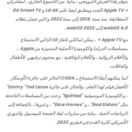
يتوفر هذا العرض الترويجي ، بداية من الأسبوع الجاري ، لمشتركي
+ Apple TV الجدد وينطبق ايضا على LG 4K و 8K Smart TV
المتطابقة منذ سنة 2018 إلى سنة 2022 و التي تعمل بنظام
webOS 4.0 إلى webOS 2022.
مع Apple TV + ، يمكن لمالكي تلفاز LG الذكي الاستمتاع
بمسلسلات الدراما والكوميديا ​​الأصلية المتميزة من Apple ،
والأفلام الروائية ، والأفلام الوثائقية ، مع محتوى ترفيهي للأطفال
والعائلات.
كما يمكنهم أيضًا الاستمتاع بـ CODA الحائز على جائزة الأوسكار
كأفضل فيلم لهذا العام ، والحائز على جائزة Emmy "Ted Lasso"
، و الكوميديا الموسيقية "Spirited" و عدد من المسلسلات الناجحة
مثل "Bad Sisters" ، و "Slow Horses" ، و غيرها ، بالإضافة إلى
الرياضات الحية ، بداية من مباريات ليلة الجمعة للبيسبول والدوري
الأمريكي لكرة القدم في فيفري 2023.