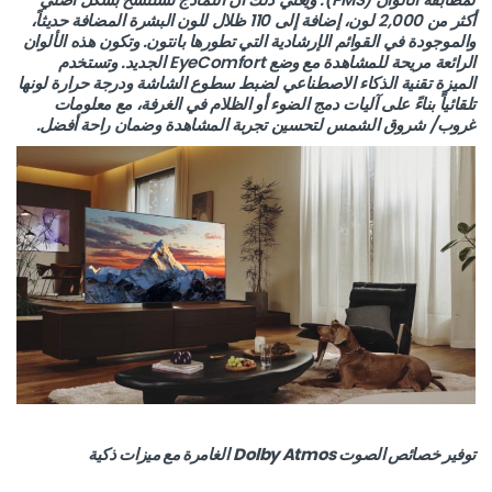
أكثر من 2,000 لون، إضافة إلى 110 ظلال للون البشرة المضافة حديثاً،
والموجودة في القوائم الإرشادية التي تطورها بانتون. وتكون هذه الألوان
الرائعة مريحة للمشاهدة مع وضع EyeComfort الجديد. وتستخدم
الميزة تقنية الذكاء الاصطناعي لضبط سطوع الشاشة ودرجة حرارة لونها
تلقائياً بناءً على آليات دمج الضوء أو الظلام في الغرفة، مع معلومات
غروب/ شروق الشمس لتحسين تجربة المشاهدة وضمان راحة أفضل.
توفير خصائص الصوت
Dolby Atmos
الغامرة مع ميزات ذكية