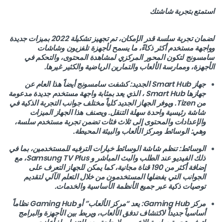
استمتع بتجربة شاشتك
لضمان تجربة سلسة قدر الإمكان، تم تجهيز تشكيلة 2022 بميزات جديدة
وواجهة مستخدم أكثر ذكاءً، ما يسمح لأجهزة تلفزيون وشاشات
سامسونج لتكون المحور المركزي لمشاهدة المحتوى، والتحكم في
الأجهزة، وممارسة الألعاب والتمارين الرياضية والكثير غيرها.
جهاز Smart Hub الجديد: كشفت سامسونج أيضاً هذا العام عن
جهازها Smart Hub ، الذي يعد بمثابة واجهة مستخدم جديدة مدعومة
من Tizen. ويوفر الجهاز الجديد كلياً مختلف جوانب التجربة الذكية في
شاشة رئيسية واحدة سهلة التنقل. ويصنف هذا الجهاز الميزات
والإعدادات والمحتوى إلى ثلاث فئات تضمن تجربة مستخدم سلسة،
وهي: الوسائط ومركز الألعاب والبيئة المحيطة.
الوسائط: تنظم شاشة الوسائط خيارات الترفيه للمستخدمين، بما في
ذلك الفيديو عند الطلب والبث المباشر و Samsung TV Plus، مع
إضافة أكثر من 190 قناة مجانية، كما يمكن للجهاز التعرف على
الجوانب التي يفضلها المستخدمون من خلال التعلم الآلي لتقديم
توصيات ذكية عبر جميع الأنظمة الأساسية والخدمات.
مركز Gaming Hub: يعد “مركز الألعاب” أو Gaming Hub نظاماً
أساسياً جديداً لاكتشاف تدفق الألعاب، ويربط بين الأجهزة والبرامج