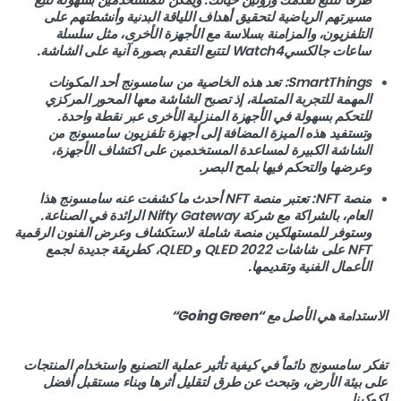
مسيرتهم الرياضية لتحقيق أهداف اللياقة البدنية وأنشطتهم على
التلفزيون، والمزامنة بسلاسة مع الأجهزة الأخرى، مثل سلسلة
ساعات جالكسيWatch4 لتتبع التقدم بصورة آنية على الشاشة.
SmartThings: تعد هذه الخاصية من سامسونج أحد المكونات
المهمة للتجربة المتصلة، إذ تصبح الشاشة معها المحور المركزي
للتحكم بسهولة في الأجهزة المنزلية الأخرى عبر نقطة واحدة.
وتستفيد هذه الميزة المضافة إلى أجهزة تلفزيون سامسونج من
الشاشة الكبيرة لمساعدة المستخدمين على اكتشاف الأجهزة،
وعرضها والتحكم فيها بلمح البصر.
منصة NFT: تعتبر منصة NFT أحدث ما كشفت عنه سامسونج هذا
العام، بالشراكة مع شركة Nifty Gateway الرائدة في الصناعة.
وستوفر للمستهلكين منصة شاملة لاستكشاف وعرض الفنون الرقمية
NFT على شاشات 2022 QLED و QLED، كطريقة جديدة لجمع
الأعمال الفنية وتقديمها.
الاستدامة هي الأصل مع “
Going Green
“
تفكر سامسونج دائماً في كيفية تأثير عملية التصنيع واستخدام المنتجات
على بيئة الأرض، وتبحث عن طرق لتقليل أثرها وبناء مستقبل أفضل
لكوكبنا.