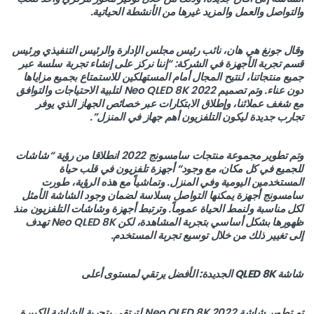
والتواصل والعمل والمزيد غيرها من الأنشطة الحياتية.
وقال جونغ هي هان، نائب رئيس مجلس الإدارة والرئيس التنفيذي ورئيس
قسم تجربة الأجهزة في الشركة: “إننا نركز على إنشاء تجربة سلسة عبر
جميع منتجاتنا، لنتيح المجال أمام المستهلكين للاستمتاع بجميع مزاياها
دون عناء. وتم تصميم 2022 Neo QLED 8K لتلبية الاحتياجات والتوافق
مع شغف عملائنا، وإطلاق الابتكارات عبر خصائص الجهاز الذي يوفر
تجارب جديدة ليكون التلفزيون أهم جهاز في المنزل”.
وتم تطوير مجموعة منتجات سامسونج 2022 انطلاقا من رؤية “شاشات
للجميع في كل مكان، مع وجود“ أجهزة تلفزيون في قلب حياة
المستخدمين اليومية وفي المنزل. وتماشياً مع هذه الرؤية، طورت
سامسونج أجهزة يمكنها التواصل بسلاسة لضمان وجود الشاشة الأمثل
لكل مناسبة ولنمط الحياة عموماً. وترتبط أجهزة وشاشات التلفزيون منذ
ظهورها بشكل أساسي بتجربة المشاهدة، لكن Neo QLED 8K تهدف
إلى تغيير ذلك من خلال توسيع تجربة المستخدم.
شاشة
QLED 8K
الجديدة: الأفضل يرتقي لمستوى أعلى
تم تطوير شاشة 2022 Neo QLED 8K لترتقي بتجربة الشاشة الكبيرة