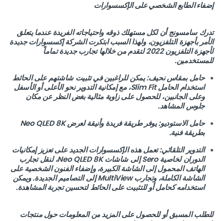
إضفاء الطابع الشخصي على الإكسسوارات
تدرك سامسونج أن لكل مستهلك ذوقه واحتياجاته الفريدة عندما يتعلق
الأمر بأجهزة التلفزيون، ولهذا السبب ابتكرت الشركة إكسسوارات جديدة
لأجهزة التلفزيون 2022 لتقدم من خلالها تجارب جديدة تماماً
للمستخدمين.
حامل بمقاس نحيف: يمكن للراغبين في تثبيت شاشتهم على الحائط
استخدام الحامل Slim Fit، مع إمكانية التدوير نحو الأعلى أو الأسفل
وعلى الجانبين، للحصول على زاوية مثالية بغض النظر عن مكان
جلوس المشاهد.
حامل الاستوديو: يوفر طريقة فريدة وأنيقة لعرض Neo QLED 8K
بطريقة فنية.
التدوير التلقائي: تعمل هذه الإكسسوارات الجديد على تعزيز إمكانيات
الدوران لخاصية Sero إلى شاشات Neo QLED 8K، لنقل تجارب
الهاتف المحمول إلى الشاشة الكبيرة، وإضفاء الفنون الشخصية على
الشاشة الكاملة، وتجارب MultiView إلى التصاميم الجديدة. ويمكن
استخدامه كحامل أو للتثبيت على الحائط لتحسين تجربة المشاهدة.
للطلب المسبق أو للحصول على المزيد من المعلومات حول منتجات