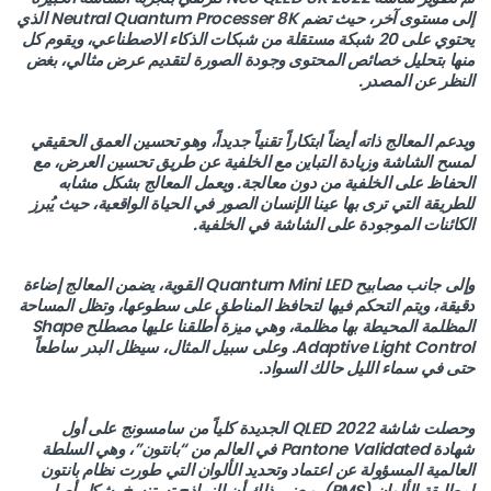
إلى مستوى آخر، حيث تضم Neutral Quantum Processer 8K الذي
يحتوي على 20 شبكة مستقلة من شبكات الذكاء الاصطناعي، ويقوم كل
منها بتحليل خصائص المحتوى وجودة الصورة لتقديم عرض مثالي، بغض
النظر عن المصدر.
ويدعم المعالج ذاته أيضاً ابتكاراً تقنياً جديداً، وهو تحسين العمق الحقيقي
لمسح الشاشة وزيادة التباين مع الخلفية عن طريق تحسين العرض، مع
الحفاظ على الخلفية من دون معالجة. ويعمل المعالج بشكل مشابه
للطريقة التي ترى بها عينا الإنسان الصور في الحياة الواقعية، حيث يُبرز
الكائنات الموجودة على الشاشة في الخلفية.
وإلى جانب مصابيح Quantum Mini LED القوية، يضمن المعالج إضاءة
دقيقة، ويتم التحكم فيها لتحافظ المناطق على سطوعها، وتظل المساحة
المظلمة المحيطة بها مظلمة، وهي ميزة أطلقنا عليها مصطلح Shape
Adaptive Light Control. وعلى سبيل المثال، سيظل البدر ساطعاً
حتى في سماء الليل حالك السواد.
وحصلت شاشة QLED 2022 الجديدة كلياً من سامسونج على أول
شهادة Pantone Validated في العالم من “بانتون”، وهي السلطة
العالمية المسؤولة عن اعتماد وتحديد الألوان التي طورت نظام بانتون
لمطابقة الألوان (PMS). ويعني ذلك أن النماذج تستنسخ بشكل أصلي