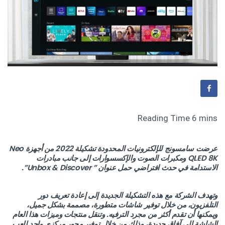
عرضت سامسونج للإلكترونيات المحدودة تشكيلة 2022 من أجهزة Neo
QLED 8K ومكبرات الصوت والإكسسوارات إلى جانب مبادرات
الاستدامة في حدث افتراضي حمل عنوان ” Unbox & Discover”.
وتهدف الشركة مع هذه التشكيلة الجديدة إلى إعادة تعريف دور
التلفزيون، من خلال توفير شاشات متطورة، مصممة بشكل جميل،
ويمكنها أن تقدم أكثر من مجرد الترفيه. وتنقل منتجات وميزات هذا العام
الشاشة إلى آفاق جديدة، وذلك من خلال توفير محور مركزي واحد للعب