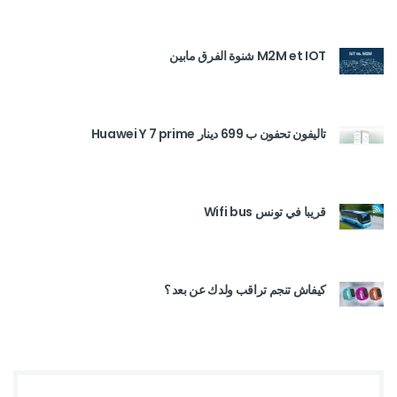
M2M et IOT شنوة الفرق مابين
تاليفون تحفون ب 699 دينار Huawei Y 7 prime
قريبا في تونس Wifi bus
كيفاش تنجم تراقب ولدك عن بعد ؟