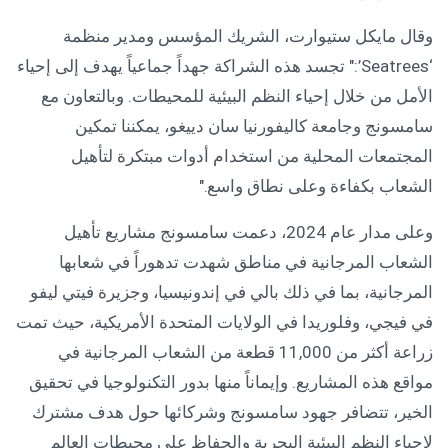
وقال مايكل ستيوارت، الشريك المؤسس ومدير منظمة
‘Seatrees’:" تجسد هذه الشراكة جهداً جماعياً يهدف إلى إحياء
الأمل من خلال إحياء النظم البيئية للمحيطات. وبالتعاون مع
سامسونج وجامعة كاليفورنيا سان دييغو، يمكننا تمكين
المجتمعات المحلية من استخدام أدوات مبتكرة لتأهيل
الشعاب بكفاءة وعلى نطاق واسع."
وعلى مدار عام 2024، دعمت سامسونج مشاريع تأهيل
الشعاب المرجانية في مناطق شهدت تدهوراً في شعابها
المرجانية، بما في ذلك بالي في إندونيسيا، وجزيرة فيتي ليفو
في فيجي، وفلوريدا في الولايات المتحدة الأمريكية، حيث تمت
زراعة أكثر من 11,000 قطعة من الشعاب المرجانية في
مواقع هذه المشاريع. وإيماناً منها بدور التكنولوجيا في تحقيق
الخير، تتضافر جهود سامسونج وشركائها حول هدف مشترك
لإحياء النظم البيئية البحرية والحفاظ على محيطات العالم