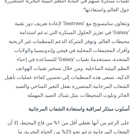
تقنيات مبتكرة تسهم في حماية النظم البيئية البحرية المتضررة
حول العالم واستعادتها".
وتتعاون سامسونج مع ‘Seatrees’ لإعادة تعريف دور تقنية
‘Galaxy’ في تعزيز الحلول المبتكرة التي تدعم استدامة
محيطات العالم. وتوفر الشركة الدعم للمنظمات غير الربحية
وأفراد المجتمعات المحلية في فيجي وإندونيسيا والولايات
المتحدة، مستخدمةً تقنيات ‘Galaxy’ للمساعدة في إحياء
النظم البيئية الساحلية. ومن خلال تسخير تقنيات الهواتف
الذكية، تسعى هذه المنظمات إلى تحسين كفاءة عمليات تأهيل
الشعاب المرجانية المتضررة بفعل التغير المناخي والصيد
الجائر وتلوث المحيطات، مثل شباك الصيد المهملة.
أسلوب مبتكر لمراقبة واستعادة الشعاب المرجانية
على الرغم من أنها تغطي أقل من 1% من قاع المحيط، إلا أن
الشعاب المرجانية تدعم نحو 25% من الحياة البحرية، ما