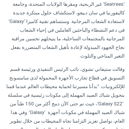
‘Seatrees’ غير الربحية، ومقرها الولايات المتحدة، وجامعة
كاليفورنيا في سان دييغو، لاستكشاف حلول مبتكرة جديدة
لاستعادة الشعاب المرجانية. وستساهم تقنية كاميرا ‘Galaxy’
في دعم النشطاء والباحثين العاملين في إحياء الشعاب
المرجانية بالمجتمعات الساحلية، ما يتيحلهم تحسين مراقبة
نجاح الجهود المبذولة لإعادة تأهيل الشعاب المتضررة بفعل
التغير المناخي والتلوث.
وقالت ستيفاني تشوي، نائب الرئيس التنفيذي ورئيسة قسم
التسويق في قطاع تجارب الأجهزة المحمولة لدى سامسونج
للإلكترونيات: "بدأنا مسيرتنا لحماية محيطات العالم عندما قمنا
بتحويل شباك الصيد المهملة إلى مكونات رئيسية في سلسلة
‘Galaxy S22’، حيث تم حتى الآن دمج أكثر من 150 طناً من
شباك الصيد المهملة في مكونات أجهزة ‘Galaxy’. وفي هذا
العام، نواصل تعزيز التزامنا تجاه المحيطات من خلال تطوير