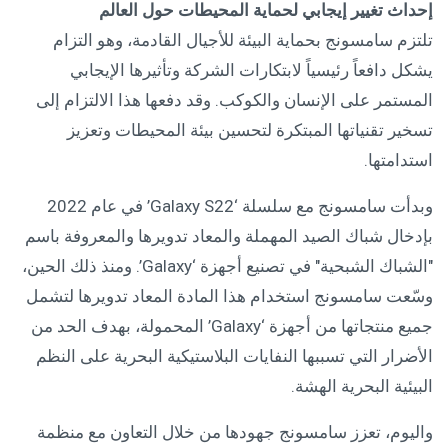
إحداث تغيير إيجابي لحماية
ال
محيطات حول العالم
تلتزم سامسونج بحماية البيئة للأجيال القادمة، وهو التزام
يشكل دافعاً رئيسياً لابتكارات الشركة وتأثيرها الإيجابي
المستمر على الإنسان والكوكب. وقد دفعها هذا الالتزام إلى
تسخير تقنياتها المبتكرة لتحسين بيئة المحيطات وتعزيز
استدامتها.
وبدأت سامسونج مع سلسلة ‘Galaxy S22’ في عام 2022
بإدخال شباك الصيد المهملة والمعاد تدويرها والمعروفة باسم
"الشباك الشبحية" في تصنيع أجهزة ‘Galaxy’. ومنذ ذلك الحين،
وسّعت سامسونج استخدام هذا المادة المعاد تدويرها لتشمل
جميع منتجاتها من أجهزة ‘Galaxy’ المحمولة، بهدف الحد من
الأضرار التي تسببها النفايات البلاستيكية البحرية على النظم
البيئية البحرية الهشة.
واليوم، تعزز سامسونج جهودها من خلال التعاون مع منظمة