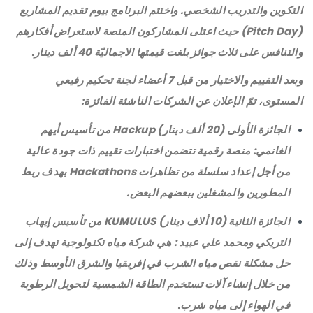
التكوين والتدريب الشخصي. واختتم البرنامج بيوم تقديم المشاريع
(Pitch Day) حيث اعتلى المشاركون المنصة لاستعراض أفكارهم
والتنافس على ثلاث جوائز بلغت قيمتها الاجماليّة 40 ألف دينار.
وبعد التقييم والاختيار من قبل 7 أعضاء لجنة تحكيم رفيعي
المستوى، تمّ الإعلان عن الشركات الناشئة الفائزة:
الجائزة الأولى (20 ألف دينار) Hackup من تأسيس أيهم
الغانمي: منصة رقمية تتضمن اختبارات تقييم ذات جودة عالية
من أجل إعداد سلسلة من تظاهرات Hackathons بهدف ربط
المطورين والمشغلين ببعضهم البعض.
الجائزة الثانية (10 ألاف دينار) KUMULUS من تأسيس إيهاب
التريكي ومحمد علي عبيد : هي شركة مياه تكنولوجية تهدف إلى
حل مشكلة نقص مياه الشرب في إفريقيا والشرق الأوسط وذلك
من خلال إنشاء آلات تستخدم الطاقة الشمسية لتحويل الرطوبة
في الهواء إلى مياه شرب.