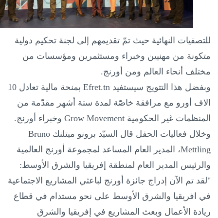
للتصفيات النهائية حيث تمّ تقديمهم إلى لجنة تحكيم دولية
متكونة من مهنيين وخبراء ومستثمرين ومؤسسات من
مختلف أنحاء العالم ومن أورنج
.
وبفضل هذا التتويج سيستفيد
Efret.tn
بمنحة مالية تعادل 10
الاف أورو مع مرافقة خاصّة لمدة ستة أشهر مقدّمة من
المنظمات غير الحكومية
Grow Movement
وخبراء أورنج
.
وخلال فعاليات الحفل قال السيّد برونو ميتلنك
Bruno
Mettling
، المدير العام المساعد لمجموعة أورنج العالمية
والرئيس المدير العام لمنطقة إفريقيا والشرق الأوسط:
"لقد تم الآن إدراج جائزة أورنج لباعثي المشاريع الاجتماعية
في افريقيا والشرق الأوسط على نحو مستدام في قطاع
ريادة الأعمال وبعث المشاريع في إفريقيا والشرق