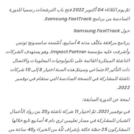
تمّ يوم الثلاثاء 04 أكتوبر 2022 فتح باب الترشحات رسميا للدورة
السادسة من برنامج Samsung FastTrack.
حول Samsung FastTrack
برنامج مرافقة مكثّف مدته 4 أسابيع، أسّسته سامسونج تونس
وأشرفت عليه مؤسسة Impact Partner. وهو يستهدف الشركات
الناشئة المبتكرة القائمة على تكنولوجيات المعلومات والاتصال
ذات التأثير الاجتماعي وسيتمّ هذه السنة اختيار 8 إلى 10 شركات
ناشئة للمشاركة في النسخة السادسة التي ستقام في نوفمبر
2022.
لمحة عن الدورة السابقة:
في نوفمبر 2021، تمّ اختيار 11 شركة ناشئة و20 من رواد الأعمال
الشبان للمشاركة في مسار تعليمي ثري دام 4 أسابيع تابع خلالها
المشاركون 25 حصّة عامّة بإشراف ثلّة من الخبراء و40 ساعة من