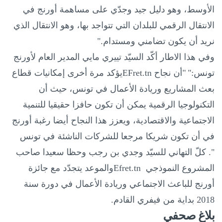
الأوسط، وهو دليل جيد وجدّي على مساهمة أورنج في
الانتقال الرقمي للبلدان التي تتواجد بها، وهو الانتقال الذي
نريد أن يكون تضامني ومستدام."
وفي هذا الاطار أكّد السيّد تييري مايي المدير العام لأورنج
تونس:"
"أن نجاح
EFret.tn
يؤكد مرة أخرى إمكانيات قطاع
بعث المشاريع وريادة الأعمال في تونس، حيث أن
التكنولوجيا الرقمية يمكن أن تكون حافزا حقيقيا للتنمية
الاجتماعية والاقتصادية، ويعزز هذا النجاح أيضا رغبة أورنج
في أن تكون شريكا مرجعا للشركات الناشئة في تونس
".
كلّ التهاني للسيّد وجدي بن رجب وحظا سعيدا صاحب
المشروع النموذجي
Efret.tn
والموعد يتجدّد مع جائزة
أورنج للباعث الاجتماعي وريادة الأعمال في دورة سنة
2018 بداية من فيفري القادم
.
بلاغ صحفي