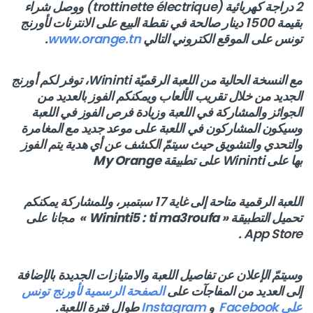
2 دراجة كهربائية (trottinette électrique) ووصل شراء
بقيمة 1500 دينار صالحة في نقطة البيع على الانترنات لأورنج
تونس على الموقع الكتروني التالي
www.orange.tn
.
مع النسخة الحالية من اللعبة الرقميّة Wininti، توفر لكم أورنج
الجديد من خلال تقريب الألعاب ويمكنكم الفوز بالعديد من
الجوائز والمشاركة في اللعبة وزيادة فرص الفوز في اللعبة
وسيكون المشاركون في اللعبة على موعد جديد مع المغامرة
والتحدي والتشويق حيث سيتمّ الكشف عن أي هدية يتم الفوز
بها على Wininti على تطبيقة
My Orange
اللعبة الرقمية متاحة إلى غاية 17 سبتمبر، وللمشاركة يمكنكم
تحميل التطبيقة
« Wininti5 : ti ma3roufa »
مجانا على
App Store .
وسيتمّ الإعلان عن تفاصيل اللعبة والامتيازات الجديدة بالإضافة
إلى العديد من المفاجآت على
الصفحة الرسمية لأورنج تونس
على Facebook
و
Instagram
طوال فترة اللعبة.