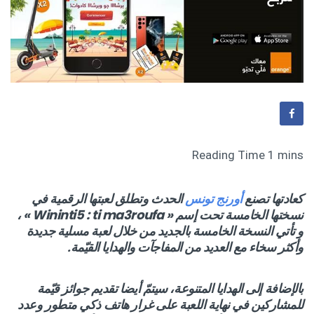
كعادتها تصنع
أورنج تونس
الحدث وتطلق لعبتها الرقمية في
نسختها الخامسة تحت إسم
« Wininti5 : ti ma3roufa »
،
و تأتي النسخة الخامسة بالجديد من خلال لعبة مسلية جديدة
وأكثر سخاء مع العديد من المفاجآت والهدايا القيّمة.
بالإضافة إلى الهدايا المتنوعة، سيتمّ أيضا تقديم جوائز قيّمة
للمشاركين في نهاية اللعبة على غرار هاتف ذكي متطور وعدد