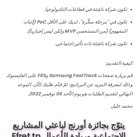
تكون شركة ناشئة في قطاعات التكنولوجيا.
تكون في "مرحلة مبكّرة"، لديك على الأقل PoC (إثبات
المفهوم) (من المستحسن MVP ولكن ليس إجباريا).
تكون شركة ناشئة ذات تأثير اجتماعي.
كيفية التقديم:
قم بزيارة صفحات Samsung FastTrack وF6S على الفايسبوك
وذلك لمعرفة المزيد عن البرنامج، ثمّ قدّم طلبك الآن. الموعد
النهائي لتقديم الطلبات هو يوم الأحد 06 نوفمبر 2022.
محمد خليل
يتوّج بجائزة أورنج لباعثي المشاريع
الاجتماعية وريادة الأعمال Efret.tn