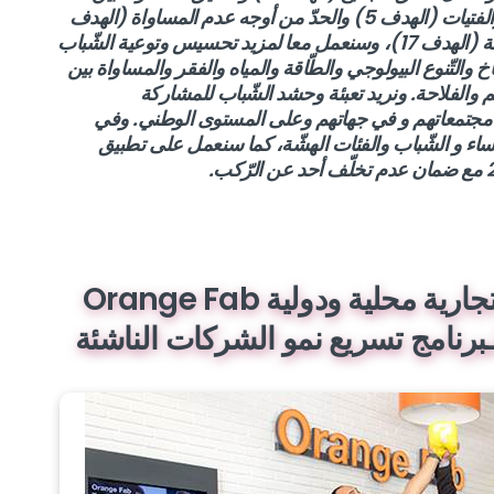
للنّساء والفتيات (الهدف 5) والحدّ من أوجه عدم المساواة (الهدف
10) وبناء شراكات لتحقيق أهداف التّنمية المستدامة (الهدف 17)، وسنعمل معا لمزيد تحسيس وتوعية الشّباب
خ والتّنوع البيولوجي والطّاقة والمياه والفقر والمساواة بين
ليم والفلاحة. ونريد تعبئة وحشد الشّباب للمشاركة
ي مجتمعاتهم و في جهاتهم وعلى المستوى الوطني. وفي
ساء و
الشّباب والفئات الهشّة، كما سنعمل على تطبيق
توقيع 7 شركات ناشئة لعقود تجارية محلية ودولية Orange Fab