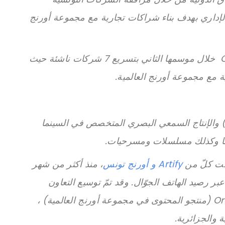
لإداري بهدف بناء شراكات تجارية مع مجموعة أورنج
وفي هذا الإطار قامتOrange Fab Tunisie خلال موسمها الثاني بتسريع 7 شركات ناشئة حيث
 مع مجموعة أورنج العالمية.
هي منصة للفيديوهات حسب الطلب (VOD) والإنتاج السمعي البصري المتخصص في السينما
Artify و أورنج تونس
، منذ أكثر من شهر
مدفوعة عبر رصيد الهاتف الجوّال. وقد تمّ توسيع التعاون
الثنائي بتوقيع عقد شراكة مع Orange Studio (منتجو المحتوى في مجموعة أورنج العالمية) ،
ة والجزائرية.