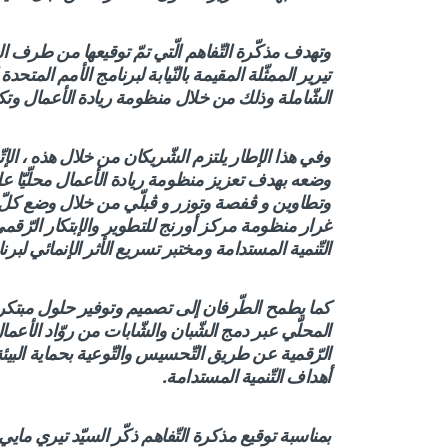
وتهدف مذكّرة التّفاهم الّتي تمّ توقيعها من طرف ال
تيرير الممثّلة المقيمة بالنّيابة لبرنامج الأمم المتح
الشّاملة وذلك من خلال منظومة ريادة الأعمال وت
وفي هذا الإطار يلتزم الشّريكان من خلال هذه ، ال
وضعه بهدف تعزيز منظومة ريادة الأعمال محلّيّا ع
وتطاوين و
ڨفصة وتوزر و
ڨبلّي من خلال وضع كلّ
غرار منظومة مركز أورنج للتطوير والإبتكار
الرّقمي
التّنمية المستدامة ومختبر تسريع الأثر الإنمائي لبرن
كما يطمح الطّرفان إلى تصميم وتوفير حلول مبتكر
المحلّي عبر دمج الشّبان والشّابات من روّاد الأع
الرّقمية عن طريق التّحسيس والتّوعية بحماية البيئة 
أهداف التّنمية المستدامة.
بمناسبة توقيع
مذكرة التّفاهم ذكّر السيّد تيري مايي