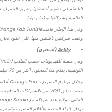
الناشئة في تطوير أنشطتها وتعزيز التصرف ا
العالمية وشركائها وطنيا ودوليا.
وقعت شركتين ناشئتين منها على عقود تجارية
-
Artify
(المحتوى)
و
التونسية. يقدّم هذا المحتوى أكثر من 70 فيلما وكذلك مسلسلات ومسرحيات.
وخلال برنامج التسريع بـ Orange Fab أطلقت كلّ من
منصة تدفق VOD من الاشتراكات ال
بهدف إثراء المنصة بالأفلام المصرية والمغربي