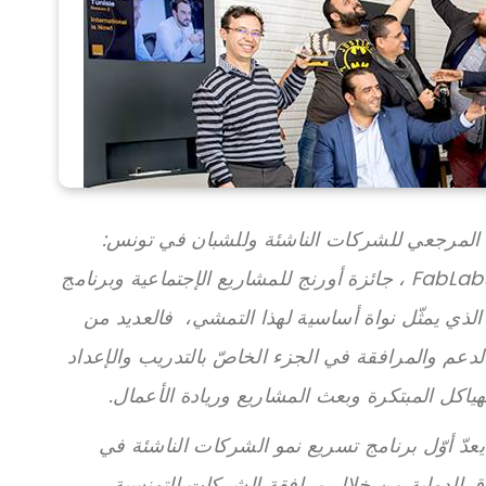
الشريك المرجعي للشركات الناشئة وللشبان في تونس:
مركز أورنج للتطوير ، ومخابر FabLabs Solidaires ، جائزة أورنج للمشاريع الإجتماعية وبرنامج
ريع نمو الشركات الناشئة Orange Fab الذي يمثّل نواة أساسية لهذا التمشي، فالعديد من
ن الإستفادة بالدعم والمرافقة في الجزء الخاصّ بالتدريب والإعداد
الهياكل المبتكرة وبعث المشاريع وريادة الأعمال.
Orange Fa تونس الذي يعدّ أوّل برنامج تسريع نمو الشركات الناشئة في
 الدولية من خلال مرافقة الشركات التونسية