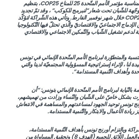
COP25
، بتنظيم
ّهة للشّبان تحت شعار”لنبرمج للكوكب” ، وقد تمّ تجديد
COP
خلال شهر نوفمبر الفارط. وتأتي هذه الشّراكة لتؤكّد
لإدماج الاجتماعيّ والاقتصاديّ والّذي تحتلّ فيها التّكنولوجيا
جّهة لدعم تشغيل الشّباب والتّمكين الاجتماعي والاقتصادي
تسبة والمتطوّرة لبرنامج الأمم المتّحدة الإنمائي في تونس
دة لنا
، لإثراء إستراتيجية المسؤولية المجتمعيّة لدينا والتي
دة وأهداف التّنمية المستدامة”.
 بالنّيابة لبرنامج الأمم المتّحدة الإنمائي بتونس: “
أن
ي أثّرت بشكل خاصّ على الشّبان والنّساء وزادت من تهميشهم،
نج تونس
توحيد الجهود لمساعدتهم والمساهمة في الانتعاش
ادة الأعمال والابتكار والتّنمية المستدامة.
ّراكة وبالتزام
أورنج تونس
بأهداف التّنمية المستدامة،
لاسيما طموحها الهادف إلى تعزيز النّمو الاقتصادي والعمل اللّائق للجميع (الهدف 8) وتحقيق المساواة بين