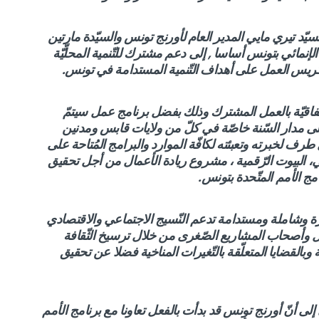
سيّد تيري مايي المدير العام لأورنج تونس والسيّدة مارتين
دة الإنمائي بتونس أساسا
, إلى دعم مشترك للتّنمية المحلّيّة
كريس العمل على أهداف التّنمية المستدامة في تونس.
إتّفاقيّة بالعمل المشترك وذلك بفضل برنامج عمل سيتمّ
لى مدار السّنة خاصّة في كلّ من ولايات قابس ومدنين
 طرف لخبرته وتعبئته
ل
كافّة الموارد والبرامج المُتاحة على
، البيوت الرّقمية ،
مشروع ريادة الأعمال من أجل تحقيق
امج الأمم المتّحدة بتونس.
ة وشاملة ومستدامة تدعم النّسيج الاجتماعي والاقتصادي
مال وأصحاب المشاريع الصّغرى من خلال ترسيخ الثّقافة
وبالقضايا المتعلّقة بالتّغيرات المناخية فضلا عن تحقيق
 إلى أنّ أورنج تونس قد بدأت بالفعل تعاونا مع برنامج الأمم