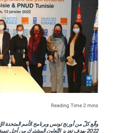
وقّع كلّ من أورنج تونس وبرنامج الأمم المتحدة الإ
2022 بهدف تعزيز التّعاون المشترك من أجل تنمية اجتماعيّة واقتصاديّة أكثر استدامة أكثر وشُمولا.