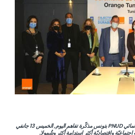
نمائي
PNUD
بتونس مذكّرة تفاهم اليوم, الخميس 13 جانفي