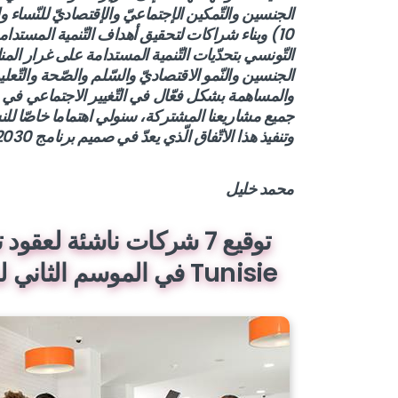
الجنسين
والتّمكين الإجتماعيّ والإقتصاديّ
التّونسي بتحدّيات التّنمية المستدامة على غرار المنا
الجنسين والنّمو الاقتصاديّ والسّلم والصّحة والتّع
والمساهمة بشكل فعّال في التّغيير الاجتماعي ف
جميع مشاريعنا المشتركة، سنولي اهتماما خاصّا للن
وتنفيذ هذا الاتّفاق الّذي يعدّ في صميم برنامج 2030 مع ضمان عدم تخلّف أحد عن الرّكب.
محمد خليل
Tunisie في الموسم الثاني لـبرنامج تسريع نمو الشركات الناشئة