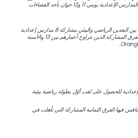
الأولى لمسابقة Orange Junior League بين المدارس الإعدادية يومي 11 و12 جوان بأحد الفضاءات
وشهدت المبادرة الجديدة لأورنج تونس التي تجمع بين البعدين الرياضي والبيئي مشاركة 8 مدارس إعدادية
من كامل ولايات الجمهورية تنافس خلالها تلاميذ الفرق المشاركة الذين تتراوح أعمارهم بين 13 و14سنة
عدادية للحصول على لقب أوّل بطولة رياضية بيئية.
تنافس فيها الفرق الثمانية المشاركة التي تأهلت في