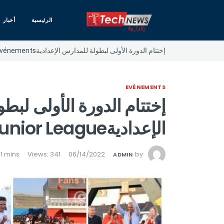
الرئيسية
أخبار
إختتام الدورة الأولى لبطولة للمدارس الإعداديةOrange Junior League
vénements
EVÉNEMENTS
إختتام الدورة الأولى لبط
الإعداديةOrange Junior League
Views: 341
06/14/2022
by
ADMIN