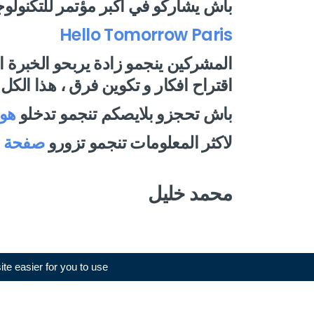
باش يشاركو في اكبر مؤتمر للتكنولوجي
Hello Tomorrow Paris
المشركين ينجمو زادة يربحو الخبرة 
اقتراح افكار و تكوين فرق ، هذا ال
باش تحجزو بلايصكم تنجمو تدخلو
هو
لاكثر المعلومات تنجمو تزورو
صفحة ال
محمد خليل
e easier for you to use.
Load More