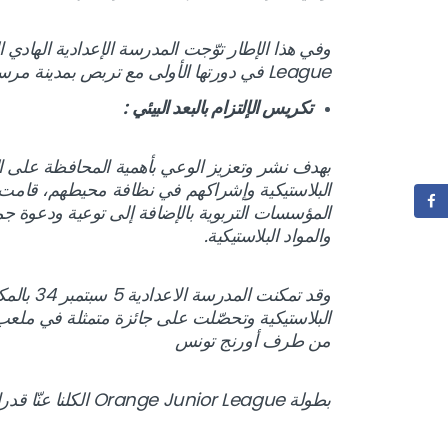
League في دورتها الأولى مع تربص بمدينة مرسيليا لمدة 5 أيام مع فريق Olympique de Marseille.
تكريس الإلتزام بالبعد البيئي :
بهدف نشر وتعزيز الوعي بأهمية المحافظة على الب
البلاستيكية وإشراكهم في نظافة محيطهم، قامت أو
المؤسسات التربوية بالإضافة إلى توعية ودعوة جم
والمواد البلاستيكية.
وقد تمكنت
البلاستيكية وتحصّلت على جائزة متمثلة في ملعب
من طرف أورنج تونس
بطولة Orange Junior League الكلنا عنّا قدرات كبيرة الكلنا عنّا مسؤوليّات كبار