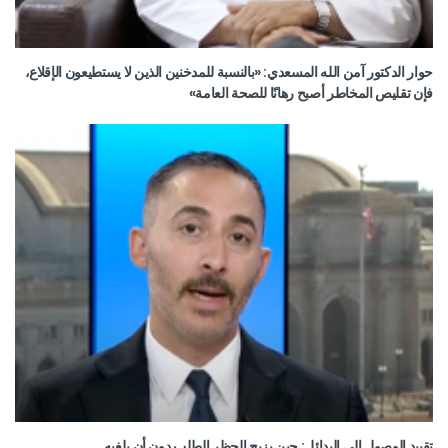
حوار الدكتور آمن الله المسعدي: «بالنسبة للمدخنين الذين لا يستطيعون الإقلاع،
فإن تقليص المخاطر أصبح رهانًا للصحة العامة»
تقييد الوصول إلى البدائل: حين يزيح الحظر الطلب دون أن يلغيه