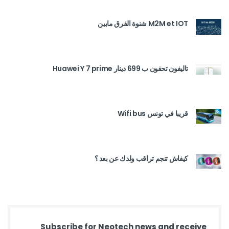
M2M et IOT شنوة الفرق مابين
تاليفون تحفون ب 699 دينار Huawei Y 7 prime
قريبا في تونس Wifi bus
كيفاش تنجم تراقب ولدك عن بعد ؟
Subscribe for Neotech news and receive