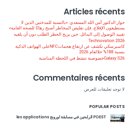
Articles récents
حوار الدكتور آمن الله المسعدي: «بالنسبة للمدخنين الذين لا
يستطيعون الإقلاع، فإن تقليص المخاطر أصبح رهانًا للصحة العامة»
تقييد الوصول إلى البدائل: حين يزيح الحظر الطلب دون أن يلغيه
Technovation 2026
كاسبرسكي تكشف عن ارتفاع هجماتNFCعلى الهواتف الذكية
بنسبة 188% خلالعام 2026
Galaxy S26خصوصية تنشط في اللحظة المناسبة
Commentaires récents
لا توجد تعليقات للعرض.
POPULAR POSTS
POEST الرابحين في مسابقة اورونج les applications