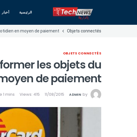
الرئيسية
أخبار
uotidien en moyen de paiement
Objets connectés
OBJETS CONNECTÉS
former les objets du
 moyen de paiement
Views: 415
11/08/2015
by
ADMIN