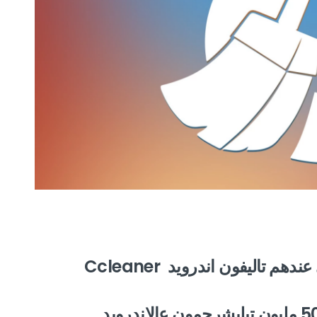
 تاليفون اندرويد Ccleaner
،وين فاق عدد التيليشرجمون متاعها 50 مليون تيليشرجمون عالاندرويد