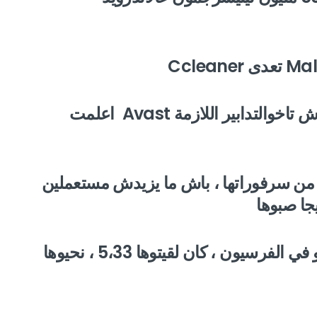
الشريكة المطورة للوجيسيال هذا باش تاخوالتدابير اللازمة Avast اعلمت
من سرفوراتها ، باش ما يزيدش مستعملين
جا صبوها
كان تستعملو في اللوجيسيال هذا ثبتو في الفرسيون ، كان لقيتوها 5،33 ، نحيوها