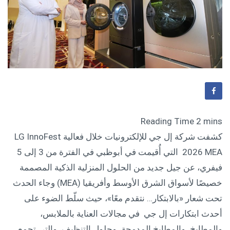
كشفت شركة إل جي للإلكترونيات خلال فعالية LG InnoFest
2026 MEA التي أُقيمت في أبوظبي في الفترة من 3 إلى 5
فيفري، عن جيل جديد من الحلول المنزلية الذكية المصممة
خصيصًا لأسواق الشرق الأوسط وأفريقيا (MEA) وجاء الحدث
تحت شعار «بالابتكار… نتقدم معًا»، حيث سلّط الضوء على
أحدث ابتكارات إل جي في مجالات العناية بالملابس،
والمطابخ، والمطابخ المدمجة، وحلول التنظيف، والتي تجمع