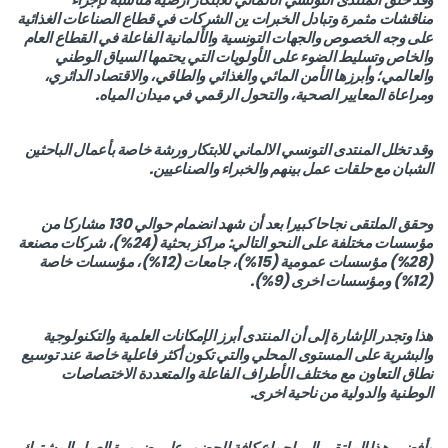
مناقشات مثمرة وتبادل الخبرات ين الشركات في قطاع الصناعات الغذائية
على وجه الخصوص والجهات التونسية والألمانية الفاعلة في القطاع العام
والخاص وتسليط الضوء على الأولويات التي يحتمها السياق الوطني
والعالمي؛ وأبرزها الأمن المائي والغذائي والطاقي، والاقتصاد الدائري،
ومراعاة المعايير الصحية، والتحول الرقمي في ميدان المياه.
وقد تخلل المنتدى التونسي الالماني للابتكار ورشة خاصة بأعمال الباحثين
الشبان مع حلقات عمل بينهم والخبراء والصناعيين.
وحقق الملتقى نجاحا كبيرا بعد أن شهد انضمام حوالي 130 مشاركا من
مؤسسات مختلفة على النحو التالي: مراكز بحثية (24%)، شركات مصنعة
(28%) مؤسسات عمومية (15%)، جامعات (12%)، مؤسسات خاصة
(12%) ومؤسسات اخرى (9%).
هذا وتجدر الإشارة إلى أن المنتدى أبرز الإمكانات العلمية والتكنولوجية
والبشرية على المستوى المحلي والتي تكون أكثر فاعلية خاصة عند توسيع
نطاق التعاون مع مختلف الأطراف الفاعلة والمتعددة الاختصاصات
الوطنية والدولية من ناحية اخرى.
وأفضى هذا الملتقى إلى إجماع كافة الحضور على ضرورة العمل المشترك