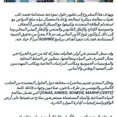
ويهدف هذا المشروع إلى تطوير حلول نموذجية مستدامة تعتمد على
تقنيات معالجة مبتكرة لمعالجة وإعادة استعمال مياه سلخ الدواجن مع
استخدام الطاقة المتجددة وتكييفها مع السياق التونسي (الجفاف
وخصوصية الإنتاج والإطار القانوني والصحي والإطار البيئي المحلي وما
إلى ذلك.) ولكون بلوغ الأمن المائي يعد جزءا لا يتجزأ من تحقيق التنمية
المستدامة، فقد بات تنفيذ أهداف برنامج SUSPIRE أمرا لا حياد عنه.
وقد سجل المنتدى في أولى فعالياته مشاركة ثلة من خيرة الخبراء في
مجال التصرف في المياه ومعالجتها، ممثلين عن السلط المحلية
والمؤسسات العمومية ومكاتب الدراسات الخاصة ومكاتب المهندسين
على الصعيد الوطني والالماني.
وتخلل المنتدى تقديم محاضرات مختلفة حول الحلول المعتمدة من الجانب
الألماني والتونسي من طرف باحثين، صناعيين وجهات فاعلة عامة
(ONAS, ANGED, SONEDE, MARHP,CERTE) التي تشمل معالجة
المياه الصناعية والمياه المستعملة مستعرضين نماذج تم تنفيذها على أرض
الواقع واستراتيجيات لإدارة الموارد النادرة.
وقد خلق المنتدى التونسي الألماني للابتكار أرضية مناسبة لإجراء