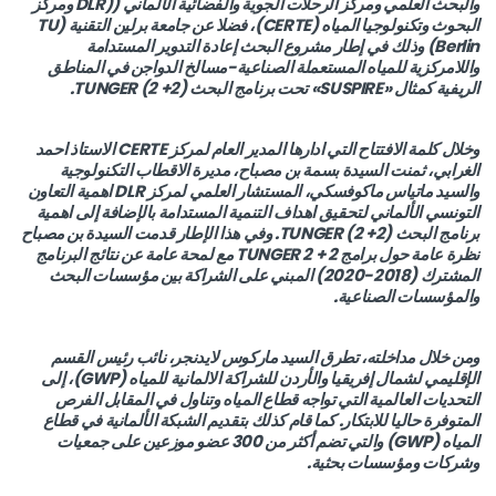
والبحث العلمي ومركز الرحلات الجوية والفضائية الألماني ((DLR ومركز
البحوث وتكنولوجيا المياه (CERTE)، فضلا عن جامعة برلين التقنية (TU
Berlin) وذلك في إطار مشروع البحث إعادة التدوير المستدامة
واللامركزية للمياه المستعملة الصناعية-مسالخ الدواجن في المناطق
الريفية كمثال «SUSPIRE» تحت برنامج البحث (2+ 2) TUNGER.
وخلال كلمة الافتتاح التي ادارها المدير العام لمركز CERTE الاستاذ احمد
الغرابي، ثمنت السيدة بسمة بن مصباح، مديرة الاقطاب التكنولوجية
والسيد ماتياس ماكوفسكي، المستشار العلمي لمركز DLR اهمية التعاون
التونسي الألماني لتحقيق اهداف التنمية المستدامة بالإضافة إلى اهمية
برنامج البحث (2+ 2) TUNGER. وفي هذا الإطار قدمت السيدة بن مصباح
نظرة عامة حول برامج TUNGER 2 + 2 مع لمحة عامة عن نتائج البرنامج
المشترك (2018-2020) المبني على الشراكة بين مؤسسات البحث
والمؤسسات الصناعية.
ومن خلال مداخلته، تطرق السيد ماركوس لايدنجر، نائب رئيس القسم
الإقليمي لشمال إفريقيا والأردن للشراكة الالمانية للمياه (GWP)، إلى
التحديات العالمية التي تواجه قطاع المياه وتناول في المقابل الفرص
المتوفرة حاليا للابتكار. كما قام كذلك بتقديم الشبكة الألمانية في قطاع
المياه (GWP) والتي تضم أكثر من 300 عضو موزعين على جمعيات
وشركات ومؤسسات بحثية.