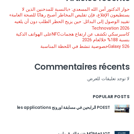
حوار الدكتور آمن الله المسعدي: «بالنسبة للمدخنين الذين لا
يستطيعون الإقلاع، فإن تقليص المخاطر أصبح رهانًا للصحة العامة»
تقييد الوصول إلى البدائل: حين يزيح الحظر الطلب دون أن يلغيه
Technovation 2026
كاسبرسكي تكشف عن ارتفاع هجماتNFCعلى الهواتف الذكية
بنسبة 188% خلالعام 2026
Galaxy S26خصوصية تنشط في اللحظة المناسبة
Commentaires récents
لا توجد تعليقات للعرض.
POPULAR POSTS
POEST الرابحين في مسابقة اورونج les applications
M2M et IOT شنوة الفرق مابين