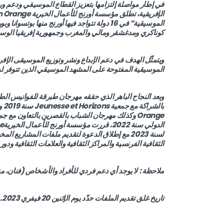
الموسيقية” في 16 دولة تتواجد فيها أورنج منها ب
كوناكري ومدغشقر ومالي والمغرب وجمهورية إفريقيا الوسط
ويتمثّل الهدف في دعم الإبداع ونشر وتوزيع الموسيقى الإفر
الموسيقية المفتوحة على المشهد الموسيقي الذين تتوفر ل
Orange وكذلك مهرجان الشباب بالقصرين بالتعاون مع 
لسنة 2023 مع إطلاق الدعوة لتقديم ملفات المشاري
الثقافية الفرنسية والمراكز الثقافية والعلامات الثقافية ودور ا
ملاحظة : لا يوجد أي دعم فردي للأفراد والأشخاص (فنان، م
تاريخ غلق تقديم الملفات حدّد يوم الإثنين 20 فيفري 2023.