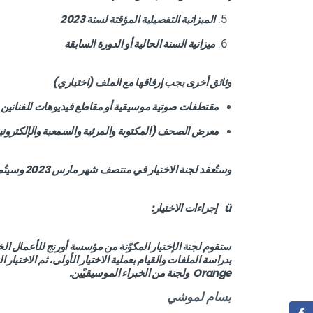
الميزانية التفصيلية المؤقتة لسنة 2023
ميزانية السنة الحالية أو الدورة السابقة
وثائق أخرى يجب إرفاقها مع الملف (اختياري)
مقتطفات صوتية موسيقية أو مقاطع فيديوهات للفنانين
معرض الصحف (المكتوبة والمرئية والسمعية والإلكتروني
وستُعقد لجنة الاختيار في منتصف شهر مارس 2023 وسيتُم الإعلان عن النتائج خلال نهاية شهر مارس 2023.
ü إجراءات الاختيار:
Orange ولجنة من الخبراء الموسيقيّين.
بسام لموشي