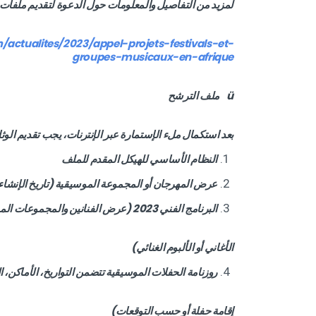
لمزيد من التفاصيل والمعلومات حول الدعوة لتقديم ملفات ا
ctualites/2023/appel-projets-festivals-et-
groupes-musicaux-en-afrique
ü ملف الترشح
بعد استكمال ملء الإستمارة عبر الإنترنات، يجب تقديم الوثائ
النظام الأساسي للهيكل المقدم للملف
عرض المهرجان أو المجموعة الموسيقية (تاريخ الإنشاء و
البرنامج الفني 2023 (عرض الفنانين والمجموعات الموسيقية، الأرقام، النمط الموسيقي، عنوان
الأغاني أو الألبوم الغنائي)
روزنامة الحفلات الموسيقية تتضمن التواريخ، الأماكن، ال
إقامة حفلة أو حسب التوقعات)