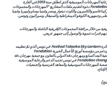
في إطار مواصلة إلتزامها بتعزيز القطاع الموسيقي ودعم ورعاية المهرجانات الموسيقية الذي انطلق سنة 2019 في القارة
الإفريقية، تطلق مؤسسة أورنج للأعمال الخيرية Fondation Orange دعوة لتقديم ملفات المشاريع “المهرجانات والمجموعات
وتسوانا وبوركينا فاسو والكاميرون والكوت ديفوار ومصر وغينيا بيساو وليبيريا وغينيا
ى وجمهورية الكونغو الديمقراطية والسنيغال وسيراليون وتونس.
يقية من خلال مرافقة المجموعات الإفريقية الناشئة والمهرجانات
ديهم قدرات تنموية والوصول إلى جمهور عريض.
وبعد النجاح الباهر الذي حققه مهرجان طبرقة للفوانيس الطائرة Festival Tabarka Sky Lantern في تونس الذي تمّ تنظيمه
بالشراكة مع جمعية Jeunesse et Horizons سنة 2019 وبدعم من مؤسسة أورنج للأعمال الخيرية Fondation
جمعية البعد السابع ومهرجان دقة الدولي بالتعاون مع جمعية مهرجان دقة
الدولي سنة 2022، قررت مؤسسة أورنج للأعمال الخيريةFondation Orange في تونس تجديد الدعم والرعاية الموسيقية
ع المخصصة للمهرجانات الموسيقية والمعاهد الفرنسية والجمعيات
لإنتاج.
نتج)