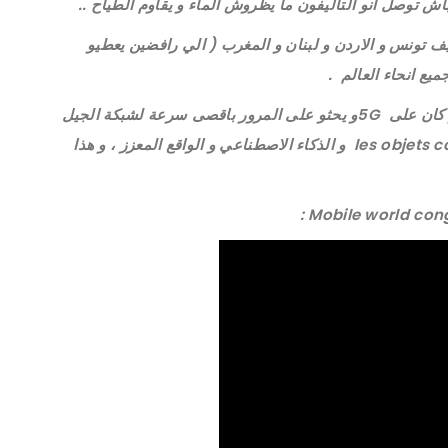
ش توصل انو التاليفون ما يظروش الماء و يقاوم الطياح ..
يف تونس و الاردن و لبنان و المغرب ( الي رافضين يعطيو
يع انحاء العالم .
بالنسبة لمصنعي الاجهزة équipementiers يحكيو كان على 5Gو يحثو على المرور باقصى سرعة لشبكة الجيل
الخامس ، خاطر المستقبل هوا مستقبل les objets connectés و الذكاء الاصطناعي و الواقع المعزز ، و هذا