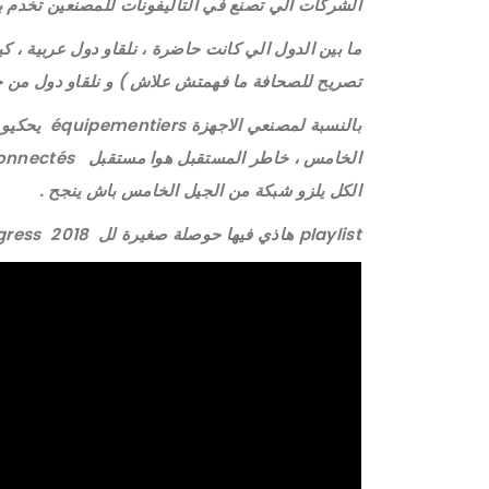
الشركات الي تصنع في التاليفونات للمصنعين تخدم با
ما بين الدول الي كانت حاضرة ، نلقاو دول عربية ، ك
تصريح للصحافة ما فهمتش علاش ) و نلقاو دول من جم
الكل يلزو شبكة من الجيل الخامس باش ينجح .
playlist هاذي فيها حوصلة صغيرة لل Mobile world congress 2018 :