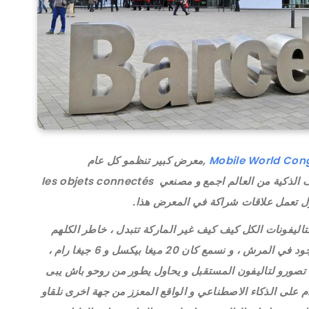
Mobile World Con
,كيف كل عام المعرض هذا يلم مصنعي الهاتف الذكية من العالم اجمع و مصنعي les objets connectés
ل تعمل علاقات شراكة في المعرض هذا.
تاليفونات الكل كيف كيف غير الماركة تتبدل ، خاطر الكلهم
ولاو يخدمو على خصائص التاليفون باش ينافس الموجود في المرش ، و نسمع كان 20 ميغا بيكسل و 6 جيغا رام ،
ا تصورو لتاليفون المستقبل و يحاول يطور من روحو باش يبى
م على الذكاء الاصطناعي و الواقع المعزز من جهة اخرى نلقاو