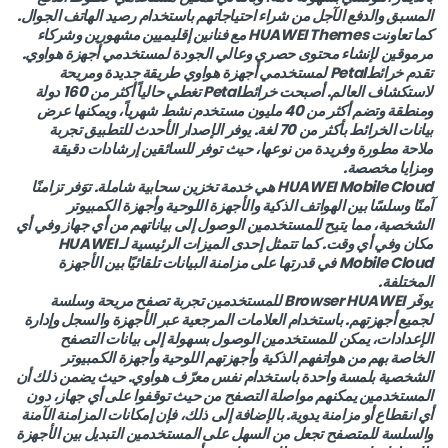
المسبق والدفع الآجل من شراء احتياجاتهم باستخدام رصيد الهاتف الجوال.
كما تعاونت HUAWEI Themes مع فنانين إقليميين مشهورين وشركاء
مرموقين لإنشاء محتوى حصري وعالي الجودة لمستخدمي أجهزة هواوي.
تقدم خرائطPetal لمستخدمي أجهزة هواوي طريقة جديدة ومريحة
لاستكشاف العالم. أصبحت خرائطPetal تغطي حالياً أكثر من 160 دولة
ومنطقة وتضم أكثر من 40 مليون مستخدم نشط شهرياً، ويمكنها عرض
بيانات الخرائط بأكثر من 70 لغة. يوفر الإصدار الأحدث للتطبيق تجربة
ملاحة مطورة وفريدة من نوعها، حيث توفر للسائقين إرشادات دقيقة
ومزايا مخصصة.
HUAWEI Mobile Cloud هي خدمة تخزين سحابية شاملة. توَفر تزامنًا
آمنًا وسلسًا بين الهواتف الذكية والأجهزة اللوحية وأجهزة الكمبيوتر
الشخصية، مما يتيح للمستخدمين الوصول إلى بياناتهم من أي جهاز وفي أي
مكان وفي أي وقت. كما تتمثل إحدى الميزات الرئيسية لـ HUAWEI
Mobile Cloud في قدرتها على مزامنة البيانات تلقائيًا بين الأجهزة
المختلفة.
يوفَر Browser HUAWEI للمستخدمين تجربة تصفح مريحة وسلسة
لجميع أجهزتهم. باستخدام العلامات المرجعية عبر الأجهزة والسجل وإدارة
الإعدادات، يمكن للمستخدمين الوصول بسهولة إلى بيانات التصفح
الخاصة بهم من هواتفهم الذكية وأجهزتهم اللوحية وأجهزة الكمبيوتر
الشخصية بلمسة واحدة باستخدام نفس معرّف هواوي. حيث يضمن ذلك أن
المستخدمين يمكنهم مواصلة التصفح من حيث توقفوا على أي جهاز، دون
أي انقطاع أو مزامنة يدوية. بالإضافة إلى ذلك، فإن إمكانات المزامنة الآمنة
والسلسة للمتصفح تجعل من السهل على المستخدمين التبديل بين الأجهزة