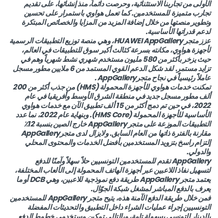
الأولى من تجاربنا الاستثنائية، وحرصت دائماً، منذ إنشائها، على تقديم
تجارب متميزة للمستخدمين. كما تعمل هواوي باستمرار على تحسين
وتطوير منصتها من خلال إضافة المزيد من المزايا والخصائص المبتكرة
لدعم قدراتها الأساسية.
عزز متجر HUAWEI AppGallery، وهي منصة توزيع التطبيقات الرسمية
لأجهزة هواوي، مكانته بسرعة كثالث أكبر سوق للتطبيقات في العالم،
حيث يزخر بأكثر من 580 مليون مستخدم شهري نشط شهرياً وهم في
تزايد مستمر. لقد شكل الدعم القوي المستمد من 6 ملايين مطور مسجل
عاملاً رئيسياً في نجاح متجرAppGallery .
تمكنت خدمات هواوي للأجهزة المحمولة (HMS) من جذب أكثر من 200
ألف مطور مسجل جديد في منطقة الشرق الأوسط وأفريقيا في عام
2022، في حين تم دمج أكثر من 15 ألف تطبيق الآن مع خدمات هواوي
الأساسية للأجهزة المحمولة (HMS Core). وبنهاية عام 2022، نما عدد
التطبيقات الموزعة على متجر AppGallery خارج الصين بنسبة 12٪
مقارنة بالفترة ذاتها من العام السابق. ولايزال لدى متجرAppGallery
إلتزام راسخ بتزويد المستخدمين بأفضل الخدمات والمحتوى المحلي
والدولي.
AppGallery تقدم للمستخدمين التونسيين حلاً سهلاً وآمنًا للدفع
لتسهيل نفاذ اللاعبين عبر أجهزة الهاتف المحمولة إلى الألعاب المختلفة،
يعتمد متجر AppGallery طريقة دفع نموذجية للاعبين، وهي DCB أو ما
يعرف بالدفع المباشر لمشغل شبكة الجوّال.
فمن خلال طريقة الدفع الآمنة هذه، يتيح متجر AppGallery للمستخدمين
التونسيين إجراء عمليات الشراء داخل التطبيق والتحديثات المفضلة
بالدينار التونسي بسهولة تامة، وبالتالي تمكين مستخدمي خطوط الدفع