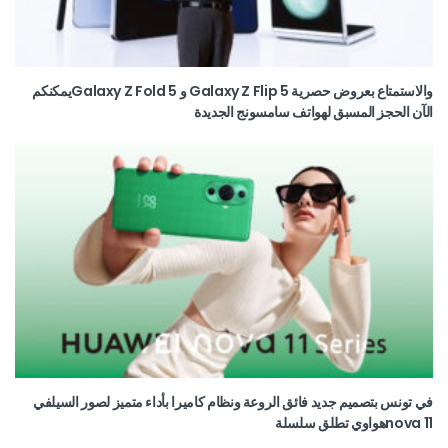
والاستمتاع بعروض حصرية Galaxy Z Flip 5 و Galaxy Z Fold 5يمكنكم
الآن الحجز المسبق لهواتف سامسونج الجديدة
في تونس بتصميم جديد فائق الروعة ونظام كاميرا بأداء متميز لصور السيلفي
nova 11هواوي تطلق سلسلة