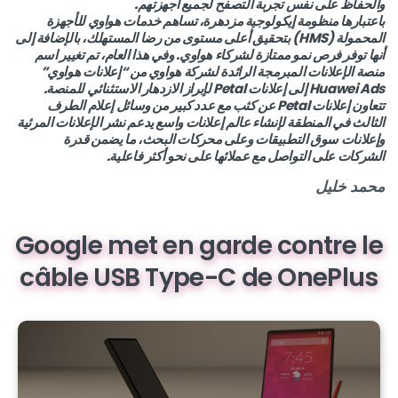
والحفاظ على نفس تجربة التصفح لجميع أجهزتهم.
باعتبارها منظومة إيكولوجية مزدهرة، تساهم خدمات هواوي للأجهزة
المحمولة (HMS) بتحقيق أعلى مستوى من رضا المستهلك، بالإضافة إلى
أنها توفر فرص نمو ممتازة لشركاء هواوي. وفي هذا العام، تم تغيير اسم
منصة الإعلانات المبرمجة الرائدة لشركة هواوي من “إعلانات هواوي”
Huawei Ads إلى إعلانات Petal لإبراز الازدهار الاستثنائي للمنصة.
تتعاون إعلانات Petal عن كثب مع عدد كبير من وسائل إعلام الطرف
الثالث في المنطقة لإنشاء عالم إعلانات واسع يدعم نشر الإعلانات المرئية
وإعلانات سوق التطبيقات وعلى محركات البحث، ما يضمن قدرة
الشركات على التواصل مع عملائها على نحو أكثر فاعلية.
محمد خليل
Google met en garde contre le
câble USB Type-C de OnePlus