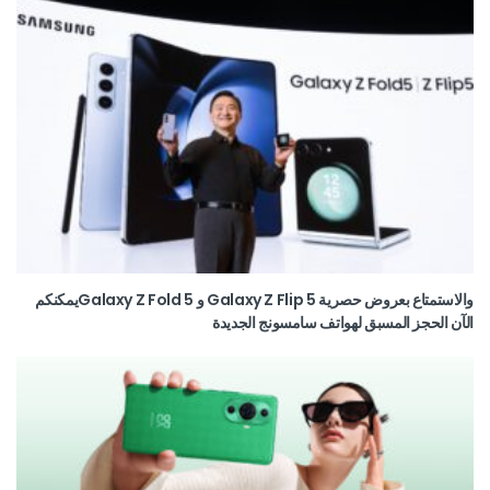
والاستمتاع بعروض حصرية Galaxy Z Flip 5 و Galaxy Z Fold 5يمكنكم
الآن الحجز المسبق لهواتف سامسونج الجديدة