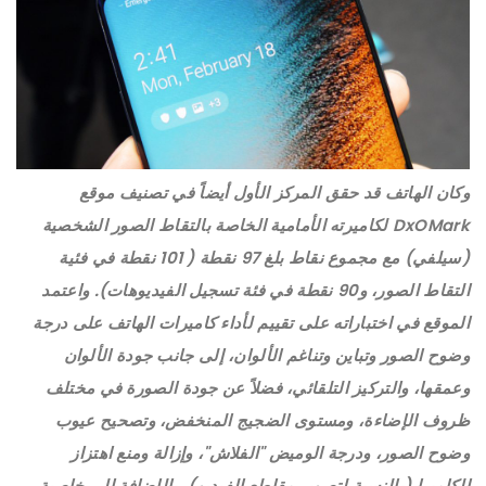
وكان الهاتف قد حقق المركز الأول أيضاً في تصنيف موقع
DxOMark لكاميرته الأمامية الخاصة بالتقاط الصور الشخصية
(سيلفي) مع مجموع نقاط بلغ 97 نقطة ( 101 نقطة في فئية
التقاط الصور، و90 نقطة في فئة تسجيل الفيديوهات). واعتمد
الموقع في اختباراته على تقييم لأداء كاميرات الهاتف على درجة
وضوح الصور وتباين وتناغم الألوان، إلى جانب جودة الألوان
وعمقها، والتركيز التلقائي، فضلاً عن جودة الصورة في مختلف
ظروف الإضاءة، ومستوى الضجيج المنخفض، وتصحيح عيوب
وضوح الصور، ودرجة الوميض "الفلاش"، وإزالة ومنع اهتزاز
الكاميرا (بالنسبة لتصوير مقاطع الفيديو)، بالإضافة إلى خاصية