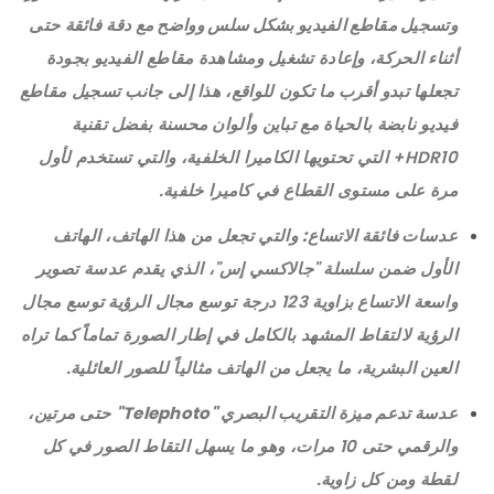
وتسجيل مقاطع الفيديو بشكل سلس وواضح مع
دقة فائقة حتى
أثناء الحركة، وإعادة تشغيل ومشاهدة مقاطع الفيديو بجودة
تجعلها تبدو أقرب ما تكون للواقع، هذا إلى جانب تسجيل مقاطع
فيديو نابضة بالحياة مع تباين وألوان محسنة بفضل تقنية
HDR10+ التي تحتويها الكاميرا الخلفية، والتي تستخدم لأول
مرة على مستوى القطاع في كاميرا خلفية.
عدسات فائقة الاتساع:
والتي تجعل من هذا الهاتف، الهاتف
الأول ضمن سلسلة "جالاكسي إس"، الذي يقدم عدسة تصوير
واسعة الاتساع بزاوية 123 درجة توسع مجال الرؤية توسع مجال
الرؤية لالتقاط المشهد بالكامل في إطار الصورة تماماً كما تراه
العين البشرية، ما يجعل من الهاتف مثالياً للصور العائلية.
عدسة تدعم ميزة التقريب البصري
"Telephoto"
حتى مرتين،
والرقمي حتى 10 مرات، وهو ما يسهل التقاط الصور في كل
لقطة ومن كل زاوية.