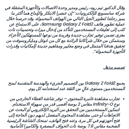
وقال الدكتور تيم روه، رئيس ومدير وحدة الاتصالات والأجهزة المتنقلة في
شركة سامسونغ للإلكترونيات: “إن عنصرا الابتكار والإبداع هما أكثر ما
يميز رحلتنا لتطوير الجيل التالي من الهواتف المحمولة. وقد حرصنا خلال
عملية تطوير هاتف Samsung Galaxy Z Fold2، على الاستماع عن
كثب إلى تعليقات المستخدمين للتأكد من إدخال ميزات وتحسينات ذات
مغزى تضمن توفير تجارب جديدة وفريدة من نوعها للمستهلكين الأعزاء.
وسنتمكن من خلال شراكاتنا الرائدة مع كل من غوغل ومايكروسوفت من
تحقيق هدفنا المتمثل في وضع معايير ومفاهيم جديدة لإمكانيات وقدرات
الأجهزة المحمولة”.
تصميم مذهل
يجمع Galaxy Z Fold2 بين التصميم الجريء والهندسة المتقدمة لمنح
المستخدمين مستوى عالٍ من الثقة عند استخدامه كل يوم.
تجارب مشاهدة غامرة للمحتوى
– توفر شاشة الغطاء الخارجي من
نوع Infinity-O مقاس 2 بوصة أقصى قدر من سهولة الاستخدام
لتمكين المستخدمين من التحقق من البريد الإلكتروني أو البحث عن
الاتجاهات أو حتى مشاهدة المحتوى المفضل لديهم دون الحاجة إلى
فتح أجهزتهم في كل مرة. وعند فتح الهاتف، تمنحك الشاشة الرئيسية
الضخمة مقاس 7.6 بوصة ذات الحواف المصغرة والكاميرا الأمامية