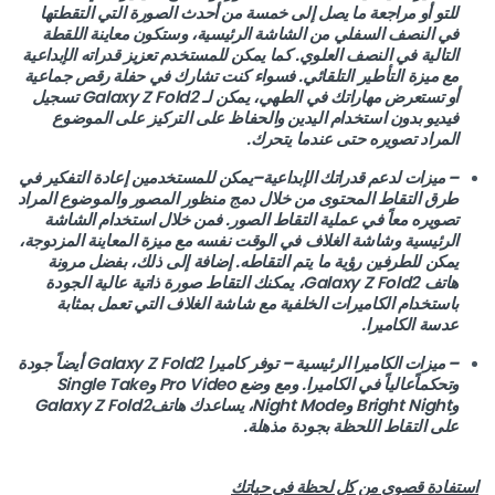
للتو أو مراجعة ما يصل إلى خمسة من أحدث الصورة التي التقطتها
في النصف السفلي من الشاشة الرئيسية، وستكون معاينة اللقطة
التالية في النصف العلوي. كما يمكن للمستخدم تعزيز قدراته الإبداعية
مع ميزة التأطير التلقائي. فسواء كنت تشارك في حفلة رقص جماعية
أو تستعرض مهاراتك في الطهي، يمكن لـ Galaxy Z Fold2 تسجيل
فيديو بدون استخدام اليدين والحفاظ على التركيز على الموضوع
المراد تصويره حتى عندما يتحرك.
–
ميزات لدعم قدراتك الإبداعية
–
يمكن للمستخدمين إعادة التفكير في
طرق التقاط المحتوى من خلال دمج منظور المصور والموضوع المراد
تصويره معاً في عملية التقاط الصور. فمن خلال استخدام الشاشة
الرئيسية وشاشة الغلاف في الوقت نفسه مع ميزة المعاينة المزدوجة،
يمكن للطرفين رؤية ما يتم التقاطه. إضافة إلى ذلك، بفضل مرونة
هاتف Galaxy Z Fold2، يمكنك التقاط صورة ذاتية عالية الجودة
باستخدام الكاميرات الخلفية مع شاشة الغلاف التي تعمل بمثابة
عدسة الكاميرا.
–
ميزات الكاميرا الرئيسية
–
توفر كاميرا Galaxy Z Fold2 أيضاً جودة
وتحكماًعالياً في الكاميرا. ومع وضع Pro Video وSingle Take
وBright Night وNight Mode، يساعدك هاتفGalaxy Z Fold2
على التقاط اللحظة بجودة مذهلة.
استفادة قصوى من كل لحظة في حياتك