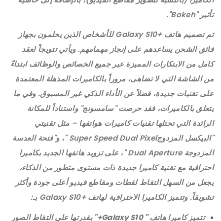
تأثير "Bokeh".
تم تصميم هاتف +Galaxy S10 للأشخاص الذين يحلمون بجهاز
فائق الشحن يساعدهم على إنجاز مهمامهم. ويأتي تتويجاً لعقد
كامل من الابتكارات المميزة عبر جميع الخصائص والوظائف ابتداءً
من الشاشة التي لا تضاهى، مروراً بالكاميرات المذهلة المعتمدة
على تقنيات جديدة، فضلاً عن الأداء الذكي غير المسبوق. وفي ما
يتعلق بالكاميرات، فقد حرصت "سامسونج" واستناداً للمكانة
الرائدة التي تحتلها تقنيات كاميرات هواتفها – مثل تقنيتي
"البيكسل المزدوجSuper Speed Dual Pixel "، و"فتحة العدسة
المزدوجة Dual Aperture "، على تزويد هاتفها الجديد بكاميرا
احترافية مع تقنية كاميرا جديدة ذات مستوى متطور من الذكاء،
يجعل من السهل التقاط لقطات ومقاطع فيديو أعلى جودة وأكثر
تشويقاً. وتتميز الكاميرا الاحترافية لهاتف +Galaxy S10 بـ:
تتميز كاميرا هاتف "
Galaxy S10+
" بقدرتها على التقاط الصور