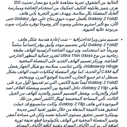
الخالية من الشقوق، تجربة مشاهدة غامرة مع معدل تحديث 120
هرتز، يتميز بقابليته للتكيف لتمكينك من استخدام الشاشة وممارسة
ألعابك المفضلة بكل سلاسة. وبهدف تعزيز التجربة يأتي هاتف
Galaxy Z Fold2 بأفضل صوت حيوي متاح على جهاز Galaxy حتى
الآن، مع تأثير استريو محسّن وصوت أكثر وضوحاً توفره مكبرات صوت
مزدوجة عالية الحيوية.
تصميم متين وبراعة احترافية
– تمت إعادة هندسة شكل هاتف
Galaxy Z Fold2 ليأتي بتصميم موحد وأنيق يوفر إحساساً سلساً
ومريحاً عند استخدامه. وتم تزويد الشاشة الرئيسية للهاتف بطبقة
زجاجية من نوع Ultra Thin Glass لتعزيز جمالية المظهر الخارجي
للشاشة. ويرتكز تصميم الهاتف الجديد على المفصلة المخفية
Hideaway Hinge، والتي تتناسب بسلاسة مع هيكل الجهاز بفضل
آلية CAM أو الحدبة، كما توفر المفصلة إمكانيات تثبيت الهاتف بشكل
مستقل لدعم جميع التجارب الجديدة للوضع المرن. ويستخدم
Galaxy Z Fold2 أيضاَ تقنية الكنس، التي تم تقديمها لأول مرة على
هاتف Galaxy Z Flip، داخل الفجوة بين الجسم ومفصلة الغلاف لصد
الغبار والجزيئات. وبفضل التصميم المميز والجديد للهاتف من الجيل
الثالث، تأتي المساحة المخصصة لهيكل الكنس أصغر من تلك
الموجودة في هاتف Galaxy Z Flip. وكانت سامسونغ قد عملت
لتحقيق هذه النتيجة المذهلة من خلال تطوير تقنية كنس جديدة
ومبتكرة تضمن تحقيق مستوى الحماية نفسه ولكن في مساحة أصغر.
وتتميز المفصلة المخفية في الهاتف بتكنولوجيا قطع نحيفة ثورية
إضافة إلى مركب الألياف المعدلة وتقنية كثافة الألياف المعدلة.