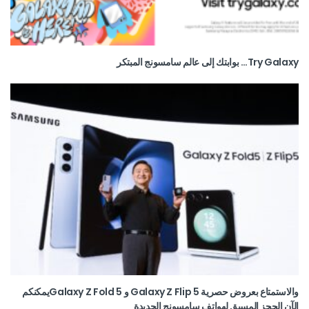
Try Galaxy… بوابتك إلى عالم سامسونج المبتكر
والاستمتاع بعروض حصرية Galaxy Z Flip 5 و Galaxy Z Fold 5يمكنكم
الآن الحجز المسبق لهواتف سامسونج الجديدة