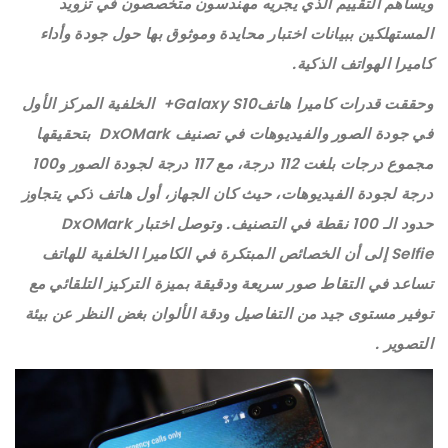
ويساهم التقييم الذي يجريه مهندسون متخصصون في تزويد
المستهلكين ببيانات اختبار محايدة وموثوق بها حول جودة وأداء
كاميرا الهواتف الذكية.
وحققت قدرات كاميرا هاتفGalaxy S10+ الخلفية المركز الأول
في جودة الصور والفيديوهات في تصنيف DxOMark بتحقيقها
مجموع درجات بلغت 112 درجة، مع 117 درجة لجودة الصور و100
درجة لجودة الفيديوهات، حيث كان الجهاز، أول هاتف ذكي يتجاوز
حدود الـ 100 نقطة في التصنيف. وتوصل اختبار DxOMark
Selfie إلى أن الخصائص المبتكرة في الكاميرا الخلفية للهاتف
تساعد في التقاط صور سريعة ودقيقة بميزة التركيز التلقائي مع
توفير مستوى جيد من التفاصيل ودقة الألوان بغض النظر عن بيئة
التصوير .