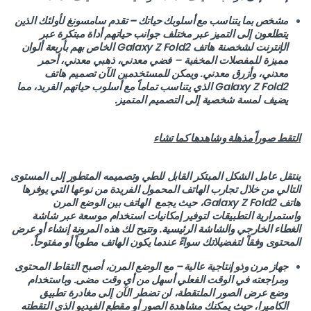
مشخص بما يتناسب مع أسلوبك حياتك
–
تقدم سامسونغ لأولئك الذين
يتطلعون إلى التميز عبر مختلف جوانب حياتهم أداة مبتكرة عبر
الإنترنت لشخصنة هاتف Galaxy Z Fold2 الخاص بهم بأربعة ألوان
مميزة للمفصلات المخفية – فضي معدني، ذهبي معدني، أحمر
معدني، وأزرق معدني. ويمكن للمستخدمين الآن تصميم هاتف
Galaxy Z Fold2 الذي يتناسب تماماً مع أسلوب حياتهم الفريد، مما
يضيف لمسة شخصية إلى التصميم المتميز.
التقط صوراً مذهلة وشاهدها كما تشاء
ينتقل عامل الشكل المبتكر القابل للطي وتصميمه المتطور إلى المستوى
التالي من خلال تجارب الهاتف المحمول الفريدة من نوعها التي يوفرها
هاتف Galaxy Z Fold2، حيث يجمع الهاتف بين الوضع المرن
واستمرارية التطبيقات لتوفير إمكانيات استخدام موسعة عبر شاشة
الغطاء الخارجي والشاشة الرئيسية. وتتيح لك هذه المرونة إنشاء أو عرض
المحتوى وفقاً لتفضيلاتك سواءً عندما يكون الهاتف مطوياً أو مفتوحاً.
جهاز مرن وذو إنتاجية عالية
–
مع الوضع المرن، أصبح التقاط المحتوى
ومراجعته في الوقت الفعلي أسهل من أي وقت مضى. وباستخدام
وضع عرض الصور الملتقطة، لن تضطر الآن إلى مغادرة تطبيق
الكاميرا، حيث يمكنك مشاهدة الصور أو مقطع الفيديو الذي التقطته