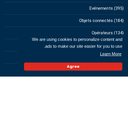
Evénements
(395)
Objets connectés
(184)
Opérateurs
(134)
We are using cookies to personalize content and
Réseaux sociaux
(34)
ads to make our site easier for you to use.
Learn More
Smartphones
(307)
Agree
Web
(242)
RECENTS POSTS
حوار الدكتور آمن الله المسعدي: «بالنسبة للمدخنين الذين لا
يستطيعون الإقلاع، فإن تقليص المخاطر أصبح رهانًا للصحة العامة»
07/05/2026
تقييد الوصول إلى البدائل: حين يزيح الحظر الطلب دون أن يلغيه